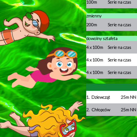
100m
Serie na czas
zmienny
200m
Serie na czas
dowolny sztafeta
4 x 100m
Serie na czas
4 x 100m
Serie na czas
4 x 100m
Serie na czas
1.
Dziewcząt
25m NN 
2.
Chłopców
25m NN 