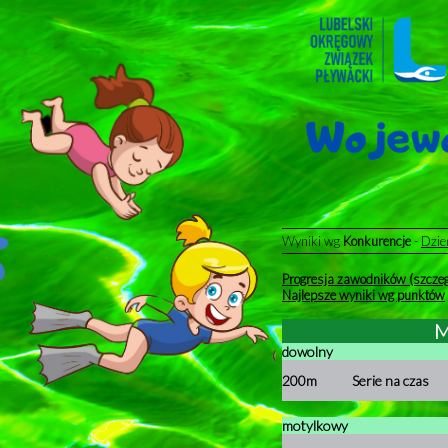
Wyniki wg
Konkurencje
-
Dzie
Progresja zawodników (szczeg
Najlepsze wyniki wg punktów
M
dowolny
200m
Serie na czas
motylkowy