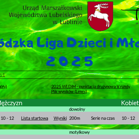
ń 1
óły)
2025 WLDiM - punktacja drużynowa V rundy
Plik wyników (Lenex)
ężczyzn
Kobiet
dowolny
10 - 12
Lista startowa
Wyniki
200m
Serie na czas
10 - 12
motylkowy