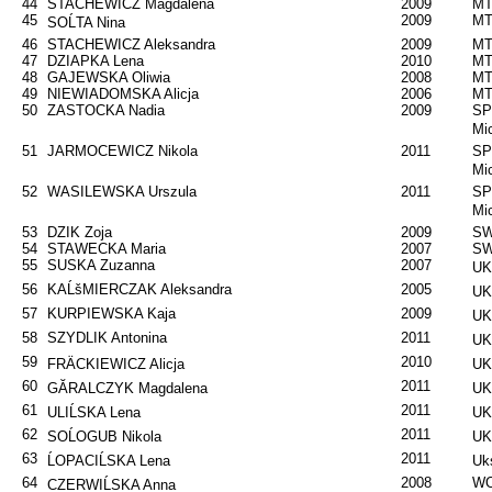
44
STACHEWICZ Magdalena
2009
MT
45
2009
MT
SOĹTA Nina
46
STACHEWICZ Aleksandra
2009
MT
47
DZIAPKA Lena
2010
MT
48
GAJEWSKA Oliwia
2008
MT
49
NIEWIADOMSKA Alicja
2006
MT
50
ZASTOCKA Nadia
2009
SP
Mi
51
JARMOCEWICZ Nikola
2011
SP
Mi
52
WASILEWSKA Urszula
2011
SP
Mi
53
DZIK Zoja
2009
SW
54
STAWECKA Maria
2007
SW
55
SUSKA Zuzanna
2007
UK
56
KAĹšMIERCZAK Aleksandra
2005
UK
57
KURPIEWSKA Kaja
2009
UK
58
SZYDLIK Antonina
2011
UK
59
2010
FRÄCKIEWICZ Alicja
UK
60
2011
GĂRALCZYK Magdalena
UK
61
2011
ULIĹSKA Lena
UK
62
2011
SOĹOGUB Nikola
UK
63
2011
ĹOPACIĹSKA Lena
Uks
64
2008
WO
CZERWIĹSKA Anna