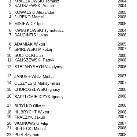
1
KRACZKOWSKI Tomasz
2004
2
KALISZEWSKI Adrian
2004
3
KOWALSKI Alexander
2005
4
JUREKO Marcel
2008
5
MISIEWICZ Igor
2005
6
KWIATKOWSKI Tymoteusz
2004
7
DAUGINTIS Lukas
2006
8
ADAMIAK Wiktor
2005
9
2007
SPIREWSKI MikoĹaj
10
SUCHOCKI Jan
2008
11
KALISZEWSKI Patryk
2008
12
STEFANYSHYN Volodymyr
2006
13
2007
JANUSIEWICZ MichaĹ
14
2007
OLSZYĹSKI Maksymilian
15
CHOROSZEWSKI Ignacy
2008
16
2006
BARTĹOMIEJCZYK Ignacy
17
2008
BIRYĹKO Oliwier
18
HILBRYCHT Wiktor
2008
19
2007
FRÄCZYK Jakub
20
WOJNOWSKI Filip
2007
21
2008
BIELECKI MichaĹ
22
PLIS Szymon
2008