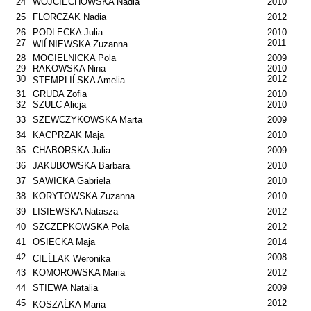
24
WOJCIECHOWSKA Nadia
2010
25
FLORCZAK Nadia
2012
26
PODLECKA Julia
2010
27
2011
WIĹNIEWSKA Zuzanna
28
MOGIELNICKA Pola
2009
29
RAKOWSKA Nina
2010
30
2012
STEMPLIĹSKA Amelia
31
GRUDA Zofia
2010
32
SZULC Alicja
2010
33
SZEWCZYKOWSKA Marta
2009
34
KACPRZAK Maja
2010
35
CHABORSKA Julia
2009
36
JAKUBOWSKA Barbara
2010
37
SAWICKA Gabriela
2010
38
KORYTOWSKA Zuzanna
2010
39
LISIEWSKA Natasza
2012
40
SZCZEPKOWSKA Pola
2012
41
OSIECKA Maja
2014
42
2008
CIEĹLAK Weronika
43
KOMOROWSKA Maria
2012
44
STIEWA Natalia
2009
45
2012
KOSZAĹKA Maria