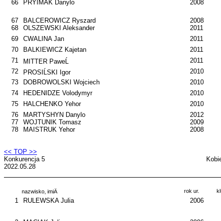
66
PRYIMAK Danylo
2008
67
BALCEROWICZ Ryszard
2008
68
OLSZEWSKI Aleksander
2011
69
CWALINA Jan
2011
70
BALKIEWICZ Kajetan
2011
71
2011
MITTER PaweĹ
72
2010
PROSIĹSKI Igor
73
DOBROWOLSKI Wojciech
2010
74
HEDENIDZE Volodymyr
2010
75
HALCHENKO Yehor
2010
76
MARTYSHYN Danylo
2012
77
WOJTUNIK Tomasz
2009
78
MAISTRUK Yehor
2008
<< TOP >>
Konkurencja 5
Kobi
2022.05.28
rok ur.
k
nazwisko, imiÄ
1
RULEWSKA Julia
2006