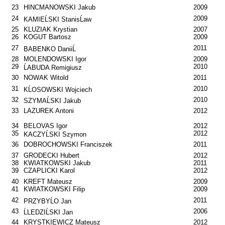
23
HINCMANOWSKI Jakub
2009
24
2009
KAMIEĹSKI StanisĹaw
25
KLUZIAK Krystian
2007
26
KOGUT Bartosz
2009
27
2011
BABENKO DaniiĹ
28
MOLENDOWSKI Igor
2009
29
2010
ĹABUDA Remigiusz
30
NOWAK Witold
2011
31
2010
KĹOSOWSKI Wojciech
32
2010
SZYMAĹSKI Jakub
33
LAZUREK Antoni
2012
34
BELOVAS Igor
2012
35
2012
KACZYĹSKI Szymon
36
DOBROCHOWSKI Franciszek
2011
37
GRODECKI Hubert
2012
38
KWIATKOWSKI Jakub
2011
39
CZAPLICKI Karol
2012
40
KREFT Mateusz
2009
41
KWIATKOWSKI Filip
2009
42
2011
PRZYBYĹO Jan
43
2006
ĹLEDZIĹSKI Jan
44
KRYSTKIEWICZ Mateusz
2012