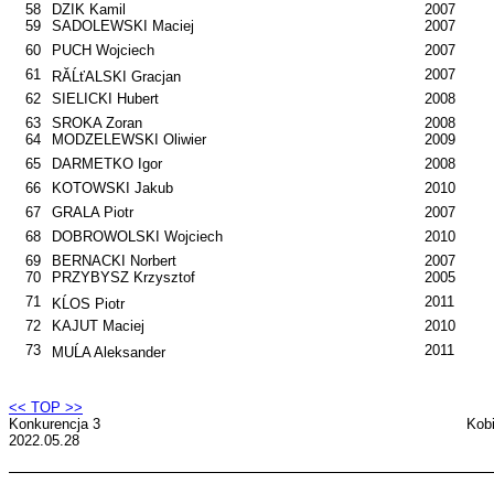
58
DZIK Kamil
2007
59
SADOLEWSKI Maciej
2007
60
PUCH Wojciech
2007
61
2007
RĂĹťALSKI Gracjan
62
SIELICKI Hubert
2008
63
SROKA Zoran
2008
64
MODZELEWSKI Oliwier
2009
65
DARMETKO Igor
2008
66
KOTOWSKI Jakub
2010
67
GRALA Piotr
2007
68
DOBROWOLSKI Wojciech
2010
69
BERNACKI Norbert
2007
70
PRZYBYSZ Krzysztof
2005
71
2011
KĹOS Piotr
72
KAJUT Maciej
2010
73
2011
MUĹA Aleksander
<< TOP >>
Konkurencja 3
Kob
2022.05.28