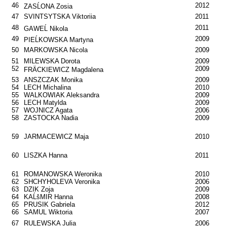
46
2012
ZASĹONA Zosia
47
SVINTSYTSKA Viktoriia
2011
48
2011
GAWEĹ Nikola
49
2009
PIEĹKOWSKA Martyna
50
MARKOWSKA Nicola
2009
51
MILEWSKA Dorota
2009
52
2009
FRÄCKIEWICZ Magdalena
53
ANSZCZAK Monika
2009
54
LECH Michalina
2010
55
WALKOWIAK Aleksandra
2009
56
LECH Matylda
2009
57
WOJNICZ Agata
2006
58
ZASTOCKA Nadia
2009
59
JARMACEWICZ Maja
2010
60
LISZKA Hanna
2011
61
ROMANOWSKA Weronika
2010
62
SHCHYHOLEVA Veronika
2006
63
DZIK Zoja
2009
64
KAĹšMIR Hanna
2008
65
PRUSIK Gabriela
2012
66
SAMUL Wiktoria
2007
67
RULEWSKA Julia
2006