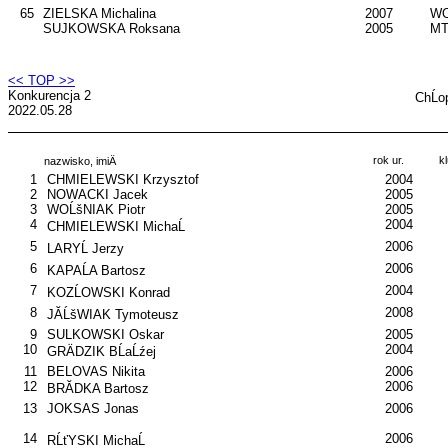
65
ZIELSKA Michalina
2007
WO
SUJKOWSKA Roksana
2005
MT
<< TOP >>
Konkurencja 2
ChĹo
2022.05.28
rok ur.
k
nazwisko, imiÄ
1
CHMIELEWSKI Krzysztof
2004
2
NOWACKI Jacek
2005
3
WOĹšNIAK Piotr
2005
4
2004
CHMIELEWSKI MichaĹ
5
2006
LARYĹ Jerzy
6
2006
KAPAĹA Bartosz
7
2004
KOZĹOWSKI Konrad
8
2008
JĂĹšWIAK Tymoteusz
9
SULKOWSKI Oskar
2005
10
2004
GRÄDZIK BĹaĹźej
11
BELOVAS Nikita
2006
12
2006
BRĂDKA Bartosz
13
JOKSAS Jonas
2006
14
2006
RĹťYSKI MichaĹ