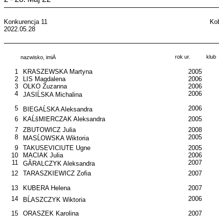
Konkurencja 11
Ko
2022.05.28
rok ur.
klub
nazwisko, imiÄ
1
KRASZEWSKA Martyna
2005
2
LIS Magdalena
2006
3
OLKO Zuzanna
2006
4
2006
JASIĹSKA Michalina
5
2006
BIEGAĹSKA Aleksandra
6
KAĹšMIERCZAK Aleksandra
2005
7
ZBUTOWICZ Julia
2008
8
2005
MASĹOWSKA Wiktoria
9
TAKUSEVICIUTE Ugne
2005
10
MACIAK Julia
2006
11
2007
GĂRALCZYK Aleksandra
12
TARASZKIEWICZ Zofia
2007
13
KUBERA Helena
2007
14
2006
BĹASZCZYK Wiktoria
15
ORASZEK Karolina
2007