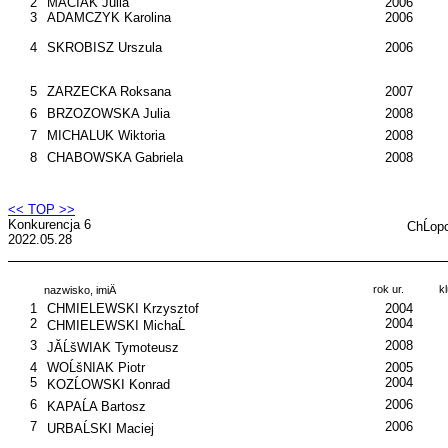
2
MACIAK Julia
2006
3
ADAMCZYK Karolina
2006
4
SKROBISZ Urszula
2006
5
ZARZECKA Roksana
2007
6
BRZOZOWSKA Julia
2008
7
MICHALUK Wiktoria
2008
8
CHABOWSKA Gabriela
2008
<< TOP >>
Konkurencja 6
ChĹop
2022.05.28
rok ur.
k
nazwisko, imiÄ
1
CHMIELEWSKI Krzysztof
2004
2
2004
CHMIELEWSKI MichaĹ
3
2008
JĂĹšWIAK Tymoteusz
4
WOĹšNIAK Piotr
2005
5
2004
KOZĹOWSKI Konrad
6
2006
KAPAĹA Bartosz
7
2006
URBAĹSKI Maciej