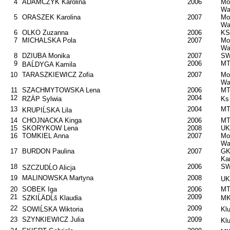
4
ADAMCZYK Karolina
2006
Mo
Wa
5
ORASZEK Karolina
2007
Mo
Wa
6
OLKO Zuzanna
2006
KS
7
MICHALSKA Pola
2007
Mo
Wa
8
DZIUBA Monika
2007
SW
9
2006
MT
BAĹDYGA Kamila
10
TARASZKIEWICZ Zofia
2007
Mo
Wa
11
SZACHMYTOWSKA Lena
2006
MT
12
2004
RZÄP Sylwia
Ks
13
2004
MT
KRUPIĹSKA Lila
14
CHOJNACKA Kinga
2006
MT
15
SKORYKOW Lena
2008
UK
16
TOMKIEL Anna
2007
Mo
Wa
17
BURDON Paulina
2007
GK
Ka
18
2006
SW
SZCZUDĹO Alicja
19
MALINOWSKA Martyna
2008
UK
20
SOBEK Iga
2006
MT
21
2009
SZKIĹÄDĹš Klaudia
MK
22
2009
SOWIĹSKA Wiktoria
Kl
23
SZYNKIEWICZ Julia
2009
Kl