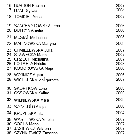
16
BURDON Paulina
2007
17
2004
RZÄP Sylwia
18
TOMKIEL Anna
2007
19
SZACHMYTOWSKA Lena
2006
20
BUTRYN Amelia
2008
21
2008
MUSIAĹ Michalina
22
MALINOWSKA Martyna
2008
23
CHMIELEWSKA Julia
2007
24
STAWECKA Maria
2007
25
GRZECH Michalina
2007
26
FORMELA Natalia
2008
27
KOMOROWSKA Maja
2008
28
WOJNICZ Agata
2006
29
2007
WICHULSKA MaĹgorzata
30
SKORYKOW Lena
2008
31
OSSOWSKA Kalina
2005
32
2008
WIĹNIEWSKA Maja
33
2006
SZCZUDĹO Alicja
34
2004
KRUPIĹSKA Lila
35
WASILEWSKA Amelia
2007
36
SOCHA Maria
2007
37
JASIEWICZ Wiktoria
2007
38
SZYNKIEWICZ Zuzanna
2007