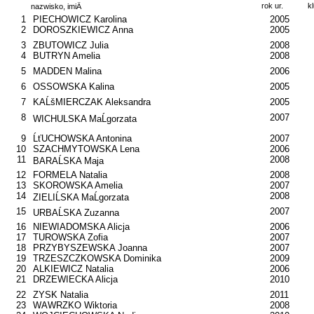
rok ur.
k
nazwisko, imiÄ
1
PIECHOWICZ Karolina
2005
2
DOROSZKIEWICZ Anna
2005
3
ZBUTOWICZ Julia
2008
4
BUTRYN Amelia
2008
5
MADDEN Malina
2006
6
OSSOWSKA Kalina
2005
7
KAĹšMIERCZAK Aleksandra
2005
8
2007
WICHULSKA MaĹgorzata
9
ĹťUCHOWSKA Antonina
2007
10
SZACHMYTOWSKA Lena
2006
11
2008
BARAĹSKA Maja
12
FORMELA Natalia
2008
13
SKOROWSKA Amelia
2007
14
2008
ZIELIĹSKA MaĹgorzata
15
2007
URBAĹSKA Zuzanna
16
NIEWIADOMSKA Alicja
2006
17
TUROWSKA Zofia
2007
18
PRZYBYSZEWSKA Joanna
2007
19
TRZESZCZKOWSKA Dominika
2009
20
ALKIEWICZ Natalia
2006
21
DRZEWIECKA Alicja
2010
22
ZYSK Natalia
2011
23
WAWRZKO Wiktoria
2008