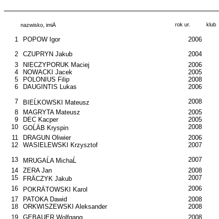
rok ur.
klub
nazwisko, imiÄ
1
POPOW Igor
2006
2
CZUPRYN Jakub
2004
3
NIECZYPORUK Maciej
2006
4
NOWACKI Jacek
2005
5
POLONIUS Filip
2008
6
DAUGINTIS Lukas
2006
7
2008
BIEĹKOWSKI Mateusz
8
MAGRYTA Mateusz
2005
9
DEC Kacper
2005
10
2008
GOĹÄB Kryspin
11
DRAGUN Oliwier
2006
12
WASIELEWSKI Krzysztof
2007
13
2007
MRUGAĹA MichaĹ
14
ZERA Jan
2008
15
2007
FRÄCZYK Jakub
16
2006
POKRÄTOWSKI Karol
17
PATOKA Dawid
2008
18
ORKWISZEWSKI Aleksander
2008
19
GEBAUER Wolfgang
2008