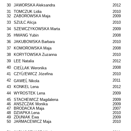
30
JAWORSKA Aleksandra
2012
31
TOMCZUK Lidia
2010
32
ZABOROWSKA Maja
2009
33
SZULC Alicja
2010
34
SZEWCZYKOWSKA Marta
2009
35
HWANG Yubin
2008
36
JAKUBOWSKA Barbara
2010
37
KOMOROWSKA Maja
2008
38
KORYTOWSKA Zuzanna
2010
39
LEE Natalia
2012
40
2008
CIEĹLAK Weronika
41
CZYĹťEWICZ Józefina
2010
42
2011
GAWEĹ Nikola
43
KONKEL Lena
2012
44
WYROSTEK Lena
2009
45
STACHEWICZ Magdalena
2009
46
ANSZCZAK Monika
2009
47
BRODACKA Maja
2007
48
DZIAPKA Lena
2010
49
ZDUNIAK Ewa
2009
50
JARMACEWICZ Maja
2010