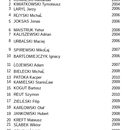
2
KWIATKOWSKI Tymoteusz
2004
3
2006
LARYĹ Jerzy
4
2006
RĹťYSKI MichaĹ
5
JOKSAS Jonas
2006
6
MAISTRUK Yehor
2008
7
KALISZEWSKI Adrian
2004
8
2006
URBAĹSKI Maciej
9
2007
SPIREWSKI MikoĹaj
10
2006
BARTĹOMIEJCZYK Ignacy
11
2007
ĹOJEWSKI Adam
12
2008
BIELECKI MichaĹ
13
PATOKA Kacper
2010
14
2009
KAMIEĹSKI StanisĹaw
15
KOGUT Bartosz
2009
16
REUT Szymon
2010
17
2009
ZIELIĹSKI Filip
18
2009
KARĹOWSKI Olaf
19
JANKOWSKI Hubert
2008
20
KREFT Mateusz
2009
21
2009
SĹABEK Wiktor