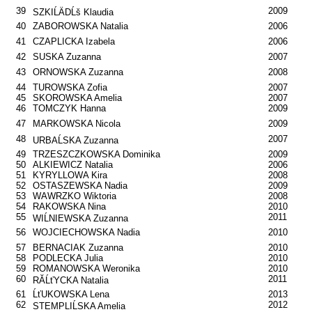
39
2009
SZKIĹÄDĹš Klaudia
40
ZABOROWSKA Natalia
2006
41
CZAPLICKA Izabela
2006
42
SUSKA Zuzanna
2007
43
ORNOWSKA Zuzanna
2008
44
TUROWSKA Zofia
2007
45
SKOROWSKA Amelia
2007
46
TOMCZYK Hanna
2009
47
MARKOWSKA Nicola
2009
48
2007
URBAĹSKA Zuzanna
49
TRZESZCZKOWSKA Dominika
2009
50
ALKIEWICZ Natalia
2006
51
KYRYLLOWA Kira
2008
52
OSTASZEWSKA Nadia
2009
53
WAWRZKO Wiktoria
2008
54
RAKOWSKA Nina
2010
55
2011
WIĹNIEWSKA Zuzanna
56
WOJCIECHOWSKA Nadia
2010
57
BERNACIAK Zuzanna
2010
58
PODLECKA Julia
2010
59
ROMANOWSKA Weronika
2010
60
2011
RĂĹťYCKA Natalia
61
ĹťUKOWSKA Lena
2013
62
2012
STEMPLIĹSKA Amelia