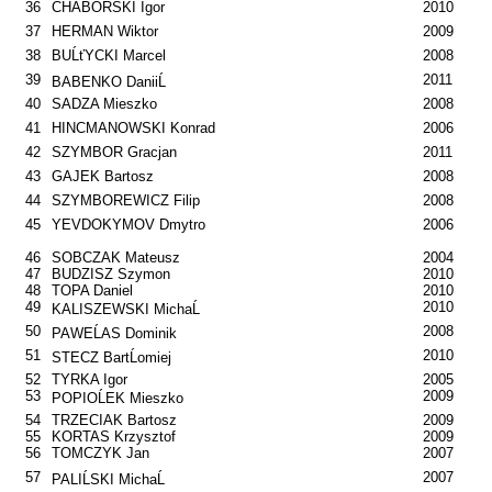
36
CHABORSKI Igor
2010
37
HERMAN Wiktor
2009
38
BUĹťYCKI Marcel
2008
39
2011
BABENKO DaniiĹ
40
SADZA Mieszko
2008
41
HINCMANOWSKI Konrad
2006
42
SZYMBOR Gracjan
2011
43
GAJEK Bartosz
2008
44
SZYMBOREWICZ Filip
2008
45
YEVDOKYMOV Dmytro
2006
46
SOBCZAK Mateusz
2004
47
BUDZISZ Szymon
2010
48
TOPA Daniel
2010
49
2010
KALISZEWSKI MichaĹ
50
2008
PAWEĹAS Dominik
51
2010
STECZ BartĹomiej
52
TYRKA Igor
2005
53
2009
POPIOĹEK Mieszko
54
TRZECIAK Bartosz
2009
55
KORTAS Krzysztof
2009
56
TOMCZYK Jan
2007
57
2007
PALIĹSKI MichaĹ