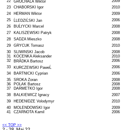
22
2009
GRUCHAĹA Wiktor
23
CHABORSKI Igor
2010
24
HERMAN Wiktor
2009
25
2006
ĹLEDZIĹSKI Jan
26
BUĹťYCKI Marcel
2008
27
KALISZEWSKI Patryk
2008
28
SADZA Mieszko
2008
29
GRYCUK Tomasz
2010
30
SLIWINSKI Jacob
2008
31
KOCENKA Aleksander
2010
32
2006
BRĂDKA Bartosz
33
2006
KURCZEWSKI PaweĹ
34
BARTNICKI Cyprian
2006
35
SROKA Zoran
2008
36
POLAK Bartosz
2008
37
DARMETKO Igor
2008
38
BALKIEWICZ Ignacy
2007
39
HEDENIDZE Volodymyr
2010
40
MOLENDOWSKI Igor
2009
41
CZARNOTA Kamil
2006
<< TOP >>
2 - 28. Maj 22