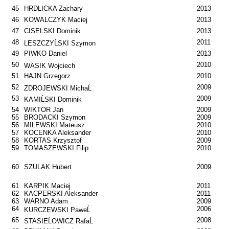
45
HRDLICKA Zachary
2013
46
KOWALCZYK Maciej
2013
47
CISELSKI Dominik
2013
48
2011
LESZCZYĹSKI Szymon
49
PIWKO Daniel
2013
50
2010
WÄSIK Wojciech
51
HAJN Grzegorz
2010
52
2009
ZDROJEWSKI MichaĹ
53
2009
KAMIĹSKI Dominik
54
WIKTOR Jan
2009
55
BRODACKI Szymon
2009
56
MILEWSKI Mateusz
2010
57
KOCENKA Aleksander
2010
58
KORTAS Krzysztof
2009
59
TOMASZEWSKI Filip
2010
60
SZULAK Hubert
2009
61
KARPIK Maciej
2011
62
KACPERSKI Aleksander
2011
63
WARNO Adam
2009
64
2006
KURCZEWSKI PaweĹ
65
2008
STASIEĹOWICZ RafaĹ