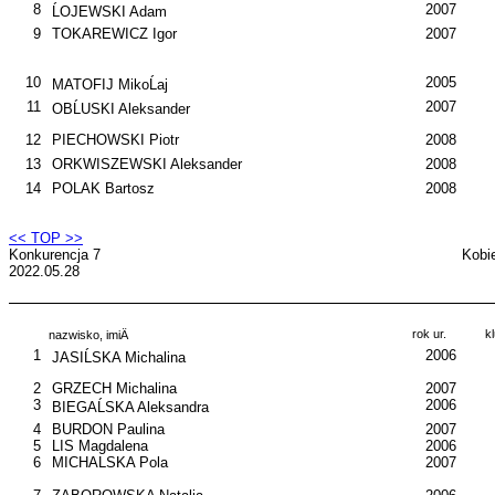
8
2007
ĹOJEWSKI Adam
9
TOKAREWICZ Igor
2007
10
2005
MATOFIJ MikoĹaj
11
2007
OBĹUSKI Aleksander
12
PIECHOWSKI Piotr
2008
13
ORKWISZEWSKI Aleksander
2008
14
POLAK Bartosz
2008
<< TOP >>
Konkurencja 7
Kobi
2022.05.28
rok ur.
k
nazwisko, imiÄ
1
2006
JASIĹSKA Michalina
2
GRZECH Michalina
2007
3
2006
BIEGAĹSKA Aleksandra
4
BURDON Paulina
2007
5
LIS Magdalena
2006
6
MICHALSKA Pola
2007