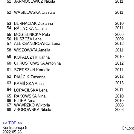
51
JARMOCEWICZ Nikola
2011
52
WASILEWSKA Urszula
2011
53
BERNACIAK Zuzanna
2010
54
2011
RĂĹťYCKA Natalia
55
MOGIELNICKA Pola
2009
56
HUSZCZA Lena
2009
57
ALEKSANDROWICZ Lena
2013
58
WISZOWATA Amelia
2011
59
2010
KOPAĹCZYK Karina
60
CHROSTOWSKA Antonina
2012
61
SZERSZUN Kornelia
2011
62
2012
PIAĹCIK Zuzanna
63
2013
KAMIĹSKA Anna
64
2011
ĹOPACIĹSKA Lena
65
RAKOWSKA Nina
2010
66
FILIPP Nina
2010
67
WAWRZKO Wiktoria
2008
68
ZBOROWSKA Nikola
2008
<< TOP >>
Konkurencja 8
ChĹop
2022.05.28