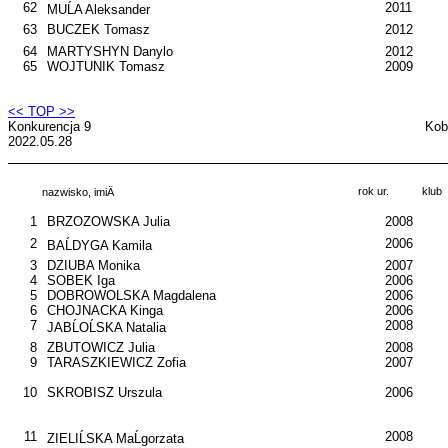
62
2011
MUĹA Aleksander
63
BUCZEK Tomasz
2012
64
MARTYSHYN Danylo
2012
65
WOJTUNIK Tomasz
2009
<< TOP >>
Konkurencja 9
Kob
2022.05.28
rok ur.
klub
nazwisko, imiÄ
1
BRZOZOWSKA Julia
2008
2
2006
BAĹDYGA Kamila
3
DZIUBA Monika
2007
4
SOBEK Iga
2006
5
DOBROWOLSKA Magdalena
2006
6
CHOJNACKA Kinga
2006
7
2008
JABĹOĹSKA Natalia
8
ZBUTOWICZ Julia
2008
9
TARASZKIEWICZ Zofia
2007
10
SKROBISZ Urszula
2006
11
2008
ZIELIĹSKA MaĹgorzata