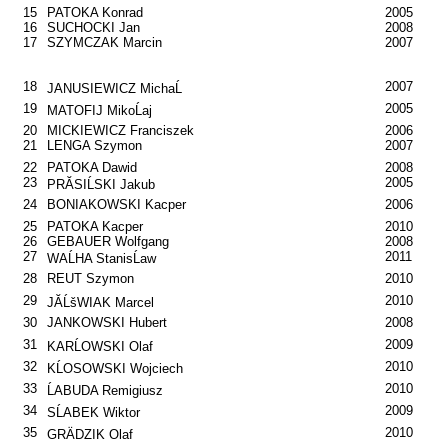
15
PATOKA Konrad
2005
16
SUCHOCKI Jan
2008
17
SZYMCZAK Marcin
2007
18
2007
JANUSIEWICZ MichaĹ
19
2005
MATOFIJ MikoĹaj
20
MICKIEWICZ Franciszek
2006
21
LENGA Szymon
2007
22
PATOKA Dawid
2008
23
2005
PRĂSIĹSKI Jakub
24
BONIAKOWSKI Kacper
2006
25
PATOKA Kacper
2010
26
GEBAUER Wolfgang
2008
27
2011
WAĹHA StanisĹaw
28
REUT Szymon
2010
29
2010
JĂĹšWIAK Marcel
30
JANKOWSKI Hubert
2008
31
2009
KARĹOWSKI Olaf
32
2010
KĹOSOWSKI Wojciech
33
2010
ĹABUDA Remigiusz
34
2009
SĹABEK Wiktor
35
2010
GRÄDZIK Olaf