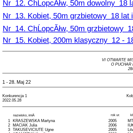
Nr 12. ChĹopcĂłw, 50m dowolny 18 lat
Nr 13. Kobiet, 50m grzbietowy 18 lat i
Nr 14. ChĹopcĂłw, 50m grzbietowy 18 
Nr 15. Kobiet, 200m klasyczny 12 - 18
VI OTWARTE MI
O PUCHAR
28
1 - 28. Maj 22
Konkurencja 1
Kob
2022.05.28
rok ur.
k
nazwisko, imiÄ
1
KRASZEWSKA Martyna
2005
MT
2
MACIAK Julia
2006
IU
3
TAKUSEVICIUTE Ugne
2005
Lit