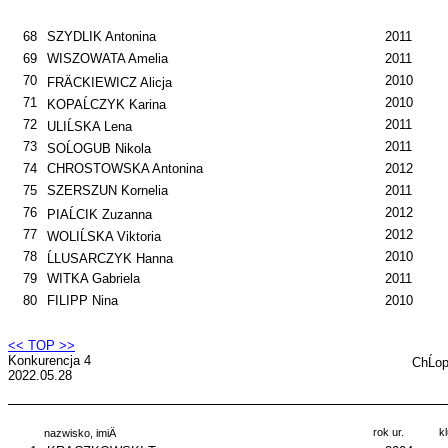
68
SZYDLIK Antonina
2011
69
WISZOWATA Amelia
2011
70
2010
FRÄCKIEWICZ Alicja
71
2010
KOPAĹCZYK Karina
72
2011
ULIĹSKA Lena
73
2011
SOĹOGUB Nikola
74
CHROSTOWSKA Antonina
2012
75
SZERSZUN Kornelia
2011
76
2012
PIAĹCIK Zuzanna
77
2012
WOLIĹSKA Viktoria
78
2010
ĹLUSARCZYK Hanna
79
WITKA Gabriela
2011
80
FILIPP Nina
2010
<< TOP >>
Konkurencja 4
ChĹo
2022.05.28
rok ur.
k
nazwisko, imiÄ