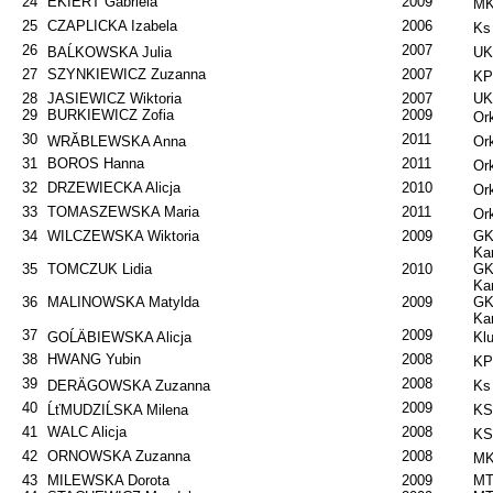
24
EKIERT Gabriela
2009
MK
25
CZAPLICKA Izabela
2006
Ks
26
2007
BAĹKOWSKA Julia
UK
27
SZYNKIEWICZ Zuzanna
2007
KP
28
JASIEWICZ Wiktoria
2007
UK
29
BURKIEWICZ Zofia
2009
Ork
30
2011
WRĂBLEWSKA Anna
Ork
31
BOROS Hanna
2011
Ork
32
DRZEWIECKA Alicja
2010
Ork
33
TOMASZEWSKA Maria
2011
Ork
34
WILCZEWSKA Wiktoria
2009
GK
Ka
35
TOMCZUK Lidia
2010
GK
Ka
36
MALINOWSKA Matylda
2009
GK
Ka
37
2009
GOĹÄBIEWSKA Alicja
Kl
38
HWANG Yubin
2008
KP
39
2008
DERÄGOWSKA Zuzanna
Ks
40
2009
ĹťMUDZIĹSKA Milena
KS
41
WALC Alicja
2008
KS
42
ORNOWSKA Zuzanna
2008
MK
43
MILEWSKA Dorota
2009
MT