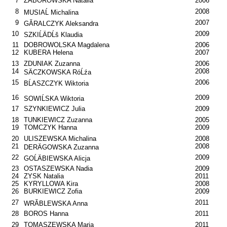
7
ZABOROWSKA Natalia
2006
8
2008
MUSIAĹ Michalina
9
2007
GĂRALCZYK Aleksandra
10
2009
SZKIĹÄDĹš Klaudia
11
DOBROWOLSKA Magdalena
2006
12
KUBERA Helena
2007
13
ZDUNIAK Zuzanna
2006
14
2008
SÄCZKOWSKA RóĹźa
15
2006
BĹASZCZYK Wiktoria
16
2009
SOWIĹSKA Wiktoria
17
SZYNKIEWICZ Julia
2009
18
TUNKIEWICZ Zuzanna
2005
19
TOMCZYK Hanna
2009
20
ULISZEWSKA Michalina
2008
21
2008
DERÄGOWSKA Zuzanna
22
2009
GOĹÄBIEWSKA Alicja
23
OSTASZEWSKA Nadia
2009
24
ZYSK Natalia
2011
25
KYRYLLOWA Kira
2008
26
BURKIEWICZ Zofia
2009
27
2011
WRĂBLEWSKA Anna
28
BOROS Hanna
2011
29
TOMASZEWSKA Maria
2011