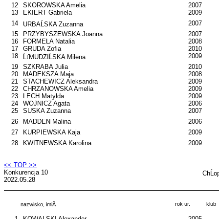
12
SKOROWSKA Amelia
2007
13
EKIERT Gabriela
2009
14
2007
URBAĹSKA Zuzanna
15
PRZYBYSZEWSKA Joanna
2007
16
FORMELA Natalia
2008
17
GRUDA Zofia
2010
18
2009
ĹťMUDZIĹSKA Milena
19
SZKRABA Julia
2010
20
MADEKSZA Maja
2008
21
STACHEWICZ Aleksandra
2009
22
CHRZANOWSKA Amelia
2009
23
LECH Matylda
2009
24
WOJNICZ Agata
2006
25
SUSKA Zuzanna
2007
26
MADDEN Malina
2006
27
KURPIEWSKA Kaja
2009
28
KWITNEWSKA Karolina
2009
<< TOP >>
Konkurencja 10
ChĹo
2022.05.28
rok ur.
klub
nazwisko, imiÄ
1
KOWALSKI Alexander
2005