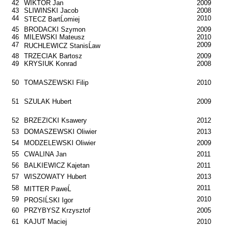
42
WIKTOR Jan
2009
43
SLIWINSKI Jacob
2008
44
2010
STECZ BartĹomiej
45
BRODACKI Szymon
2009
46
MILEWSKI Mateusz
2010
47
2009
RUCHLEWICZ StanisĹaw
48
TRZECIAK Bartosz
2009
49
KRYSIUK Konrad
2008
50
TOMASZEWSKI Filip
2010
51
SZULAK Hubert
2009
52
BRZEZICKI Ksawery
2012
53
DOMASZEWSKI Oliwier
2013
54
MODZELEWSKI Oliwier
2009
55
CWALINA Jan
2011
56
BALKIEWICZ Kajetan
2011
57
WISZOWATY Hubert
2013
58
2011
MITTER PaweĹ
59
2010
PROSIĹSKI Igor
60
PRZYBYSZ Krzysztof
2005
61
KAJUT Maciej
2010