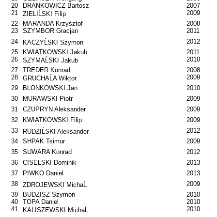
20
DRANKOWICZ Bartosz
2007
21
2009
ZIELIĹSKI Filip
22
MARANDA Krzysztof
2008
23
SZYMBOR Gracjan
2011
24
2012
KACZYĹSKI Szymon
25
KWIATKOWSKI Jakub
2011
26
2010
SZYMAĹSKI Jakub
27
TREDER Konrad
2008
28
2009
GRUCHAĹA Wiktor
29
BLONKOWSKI Jan
2010
30
MURAWSKI Piotr
2009
31
CZUPRYN Aleksander
2009
32
KWIATKOWSKI Filip
2009
33
2012
RUDZIĹSKI Aleksander
34
SHPAK Tsimur
2009
35
SUWARA Konrad
2012
36
CISELSKI Dominik
2013
37
PIWKO Daniel
2013
38
2009
ZDROJEWSKI MichaĹ
39
BUDZISZ Szymon
2010
40
TOPA Daniel
2010
41
2010
KALISZEWSKI MichaĹ