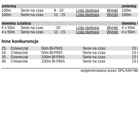
zmienny
zmienny
100m
Serie na czas
9 - 10
Lista startowa
Wyniki
100m
100m
Serie na czas
11 - 15
Lista startowa
Wyniki
100m
dowolny sztafeta
dowolny 
4 x 50m
Serie na czas
- 10
Lista startowa
Wyniki
4 x 50m
4 x 50m
Serie na czas
11 - 15
Lista startowa
Wyniki
4 x 50m
Inne konkurencje
25.
Dziewcząt
50m BI-FINS
Serie na czas
15 l
26.
Chłopców
50m BI-FINS
Serie na czas
15 l
35.
Dziewcząt
100m BI-FINS
Serie na czas
15 l
36.
Chłopców
100m BI-FINS
Serie na czas
15 l
wygenerowane przez SPLASH Me