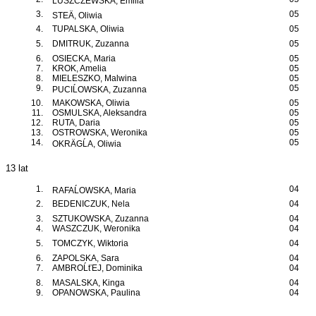
ĹUSZCZEWSKA, Emilia
3.
05
STEÄ, Oliwia
4.
TUPALSKA, Oliwia
05
5.
DMITRUK, Zuzanna
05
6.
OSIECKA, Maria
05
7.
KROK, Amelia
05
8.
MIELESZKO, Malwina
05
9.
05
PUCIĹOWSKA, Zuzanna
10.
MAKOWSKA, Oliwia
05
11.
OSMULSKA, Aleksandra
05
12.
RUTA, Daria
05
13.
OSTROWSKA, Weronika
05
14.
05
OKRÄGĹA, Oliwia
13 lat
1.
04
RAFAĹOWSKA, Maria
2.
BEDENICZUK, Nela
04
3.
SZTUKOWSKA, Zuzanna
04
4.
WASZCZUK, Weronika
04
5.
TOMCZYK, Wiktoria
04
6.
ZAPOLSKA, Sara
04
7.
AMBROĹťEJ, Dominika
04
8.
MASALSKA, Kinga
04
9.
OPANOWSKA, Paulina
04