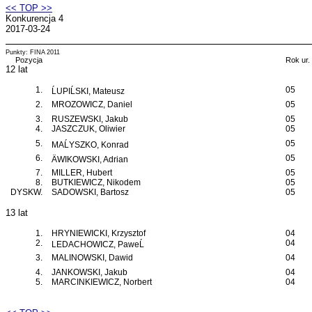
<< TOP >>
Konkurencja 4
2017-03-24
Punkty: FINA 2011
Pozycja
Rok ur.
12 lat
1.
05
ĹUPIĹSKI, Mateusz
2.
MROZOWICZ, Daniel
05
3.
RUSZEWSKI, Jakub
05
4.
JASZCZUK, Oliwier
05
5.
05
MAĹYSZKO, Konrad
6.
05
ÄWIKOWSKI, Adrian
7.
MILLER, Hubert
05
8.
BUTKIEWICZ, Nikodem
05
DYSKW.
SADOWSKI, Bartosz
05
13 lat
1.
HRYNIEWICKI, Krzysztof
04
2.
04
LEDACHOWICZ, PaweĹ
3.
MALINOWSKI, Dawid
04
4.
JANKOWSKI, Jakub
04
5.
MARCINKIEWICZ, Norbert
04