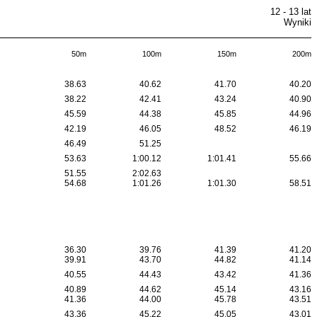
12 - 13 lat
Wyniki
50m
100m
150m
200m
38.63
40.62
41.70
40.20
38.22
42.41
43.24
40.90
45.59
44.38
45.85
44.96
42.19
46.05
48.52
46.19
46.49
51.25
53.63
1:00.12
1:01.41
55.66
51.55
2:02.63
54.68
1:01.26
1:01.30
58.51
36.30
39.76
41.39
41.20
39.91
43.70
44.82
41.14
40.55
44.43
43.42
41.36
40.89
44.62
45.14
43.16
41.36
44.00
45.78
43.51
43.36
45.22
45.05
43.01