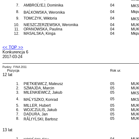
7.
AMBROĹťEJ, Dominika
04
MKS 
8.
04
Mkpw
BAĹKOWSKA, Weronika
9.
TOMCZYK, Wiktoria
04
MKS 
10.
NIESZCZERZEWSKA, Weronika
04
MUKS
11.
OPANOWSKA, Paulina
04
MUKS
12.
MASALSKA, Kinga
04
Mkpw
<< TOP >>
Konkurencja 6
2017-03-24
Punkty: FINA 2011
Pozycja
Rok ur.
12 lat
1.
PIETKIEWICZ, Mateusz
05
MUKS
2.
SZMAJDA, Marcin
05
MUKS
3.
MILENKIEWICZ, Jakub
05
MKS 
4.
05
MAĹYSZKO, Konrad
MKS 
5.
MILLER, Hubert
05
MUKS
6.
WOJCZULIS, Jakub
05
MUKS
7.
DADURA, Jan
05
MUKS
8.
05
MUKS
RĂĹťYĹSKI, Bartosz
13 lat