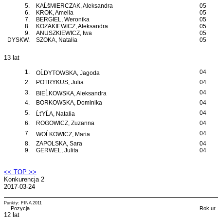
5.
KAĹšMIERCZAK, Aleksandra
05
6.
KROK, Amelia
05
7.
BERGIEL, Weronika
05
8.
KOZAKIEWICZ, Aleksandra
05
9.
ANUSZKIEWICZ, Iwa
05
DYSKW.
SZOKA, Natalia
05
13 lat
1.
04
OĹDYTOWSKA, Jagoda
2.
POTRYKUS, Julia
04
3.
04
BIEĹKOWSKA, Aleksandra
4.
BORKOWSKA, Dominika
04
5.
04
ĹťYĹA, Natalia
6.
ROGOWICZ, Zuzanna
04
7.
04
WOĹKOWICZ, Maria
8.
ZAPOLSKA, Sara
04
9.
GERWEL, Julita
04
<< TOP >>
Konkurencja 2
2017-03-24
Punkty: FINA 2011
Pozycja
Rok ur.
12 lat