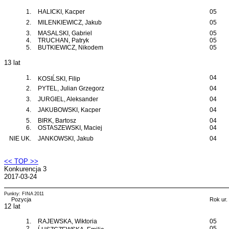
1.
HALICKI, Kacper
05
2.
MILENKIEWICZ, Jakub
05
3.
MASALSKI, Gabriel
05
4.
TRUCHAN, Patryk
05
5.
BUTKIEWICZ, Nikodem
05
13 lat
1.
04
KOSIĹSKI, Filip
2.
PYTEL, Julian Grzegorz
04
3.
JURGIEL, Aleksander
04
4.
JAKUBOWSKI, Kacper
04
5.
BIRK, Bartosz
04
6.
OSTASZEWSKI, Maciej
04
NIE UK.
JANKOWSKI, Jakub
04
<< TOP >>
Konkurencja 3
2017-03-24
Punkty: FINA 2011
Pozycja
Rok ur.
12 lat
1.
RAJEWSKA, Wiktoria
05
2.
05