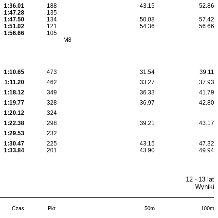
1:36.01
188
43.15
52.86
1:47.28
135
1:47.50
134
50.08
57.42
1:51.02
121
54.36
56.66
1:56.66
105
M8
1:10.65
473
31.54
39.11
1:11.20
462
33.27
37.93
1:18.12
349
36.33
41.79
1:19.77
328
36.97
42.80
1:20.12
324
1:22.38
298
39.21
43.17
1:29.53
232
1:30.47
225
43.15
47.32
1:33.84
201
43.90
49.94
12 - 13 lat
Wyniki
Czas
Pkt.
50m
100m