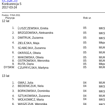
<< TOP >>
Konkurencja 5
2017-03-24
Punkty: FINA 2011
Pozycja
Rok ur.
12 lat
1.
05
ĹUSZCZEWSKA, Emilia
MKS 
2.
BRZOZOWSKA, Aleksandra
05
MKS 
3.
DMITRUK, Zuzanna
05
MKS 
4.
05
Mkpw
ZIELIĹSKA, Maja
5.
05
MUKS
SĹABIĹSKA, Zuzanna
6.
05
MUKS
OKRÄGĹA, Oliwia
7.
MAKOWSKA, Oliwia
05
MUKS
8.
OSTROWSKA, Weronika
05
MUKS
9.
RUTA, Daria
05
Mkpw
DYSKW.
05
MUKS
CZUPRYĹSKA, Martyna
13 lat
1.
GWAJ, Julia
04
MUKS
2.
BEDENICZUK, Nela
04
MKS 
3.
BORKOWSKA, Dominika
04
MKS 
4.
SZTUKOWSKA, Zuzanna
04
MUKS
5.
04
WOĹKOWICZ, Maria
MKS 
6.
WASZCZUK, Weronika
04
MKS 