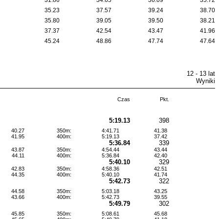
31.86
34.65
36.09
35.72
35.23
37.57
39.24
38.70
35.80
39.05
39.50
38.21
37.37
42.54
43.47
41.96
45.24
48.86
47.74
47.64
12 - 13 lat
Wyniki
Czas
Pkt.
5:19.13
398
40.27
350m:
4:41.71
41.38
41.95
400m:
5:19.13
37.42
5:36.84
339
43.87
350m:
4:54.44
43.44
44.11
400m:
5:36.84
42.40
5:40.10
329
42.83
350m:
4:58.36
42.51
44.35
400m:
5:40.10
41.74
5:42.73
322
44.58
350m:
5:03.18
43.25
43.66
400m:
5:42.73
39.55
5:49.79
302
45.85
350m:
5:08.61
45.68