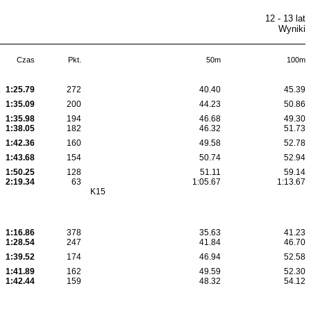
12 - 13 lat
Wyniki
Czas
Pkt.
50m
100m
1:25.79
272
40.40
45.39
1:35.09
200
44.23
50.86
1:35.98
194
46.68
49.30
1:38.05
182
46.32
51.73
1:42.36
160
49.58
52.78
1:43.68
154
50.74
52.94
1:50.25
128
51.11
59.14
2:19.34
63
1:05.67
1:13.67
K15
1:16.86
378
35.63
41.23
1:28.54
247
41.84
46.70
1:39.52
174
46.94
52.58
1:41.89
162
49.59
52.30
1:42.44
159
48.32
54.12