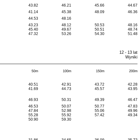
43.82
46.21
45.66
44.67
41.14
45.38
48.09
46.36
44.53
48.16
43.23
48.12
50.53
48.16
45.40
49.67
50.51
48.74
47.32
53.26
54.30
51.48
12 - 13 lat
Wyniki
50m
100m
150m
200m
40.51
42.91
43.72
42.28
41.69
44.73
45.57
43.95
46.93
50.31
49.39
46.47
46.53
50.07
50.77
47.83
47.84
52.98
55.06
49.96
55.28
55.92
57.42
49.34
50.90
59.30