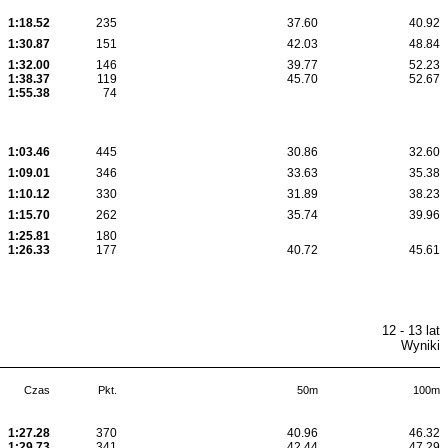
1:18.52
235
37.60
40.92
1:30.87
151
42.03
48.84
1:32.00
146
39.77
52.23
1:38.37
119
45.70
52.67
1:55.38
74
1:03.46
445
30.86
32.60
1:09.01
346
33.63
35.38
1:10.12
330
31.89
38.23
1:15.70
262
35.74
39.96
1:25.81
180
1:26.33
177
40.72
45.61
12 - 13 lat
Wyniki
Czas
Pkt.
50m
100m
1:27.28
370
40.96
46.32
1:29.73
341
42.44
47.29