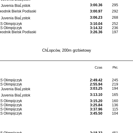
3:00.36
295
Juvenia BiaĹystok
odnik Bielsk Podlaski
3:00.97
292
3:06.23
268
Juvenia BiaĹystok
 Olimpijczyk
3:10.04
252
 Olimpijczyk
3:14.32
236
odnik Bielsk Podlaski
3:26.36
197
ChĹopców, 200m grzbietowy
Czas
Pkt.
 Olimpijczyk
2:49.42
245
 Olimpijczyk
2:55.94
219
3:03.25
194
Juvenia BiaĹystok
3:13.10
165
Juvenia BiaĹystok
 Olimpijczyk
3:15.20
160
 Olimpijczyk
3:25.84
136
 Olimpijczyk
3:37.96
115
 Olimpijczyk
3:45.50
104