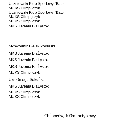
Uczniowski Klub Sportowy "Bato
MUKS Olimpijczyk
Uczniowski Klub Sportowy "Bato
MUKS Olimpijczyk
MUKS Olimpijczyk
MKS Juvenia BiaĹystok
Mkpwodnik Bielsk Podlaski
MKS Juvenia BiaĹystok
MKS Juvenia BiaĹystok
MKS Juvenia BiaĹystok
MUKS Olimpijczyk
Uks Omega SokóĹka
MKS Juvenia BiaĹystok
MUKS Olimpijczyk
MUKS Olimpijczyk
ChĹopców, 100m motylkowy