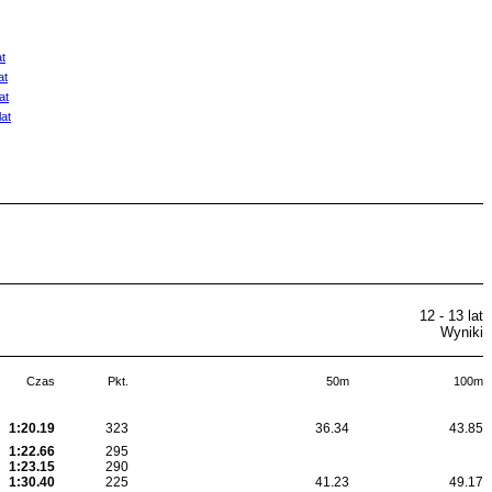
t
at
at
at
12 - 13 lat
Wyniki
Czas
Pkt.
50m
100m
1:20.19
323
36.34
43.85
1:22.66
295
1:23.15
290
1:30.40
225
41.23
49.17