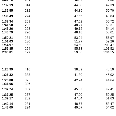
1:32.19
314
44.80
47.39
1:35.55
282
44.85
50.70
1:36.49
274
47.66
48.83
1:38.34
259
47.62
50.72
1:41.58
235
48.27
53.31
1:43.26
223
49.12
54.14
1:43.79
220
48.18
55.61
1:50.21
184
53.24
56.97
1:51.03
180
51.77
59.26
1:54.97
162
54.50
1:00.47
1:56.85
154
55.33
1:01.52
2:03.81
129
59.66
1:04.15
1:23.99
416
38.89
45.10
1:26.32
383
41.30
45.02
1:26.88
375
42.24
44.64
1:31.06
326
1:32.74
309
45.33
47.41
1:37.25
267
47.00
50.25
1:39.17
252
47.54
51.63
1:42.14
231
48.67
53.47
1:43.09
224
49.07
54.02