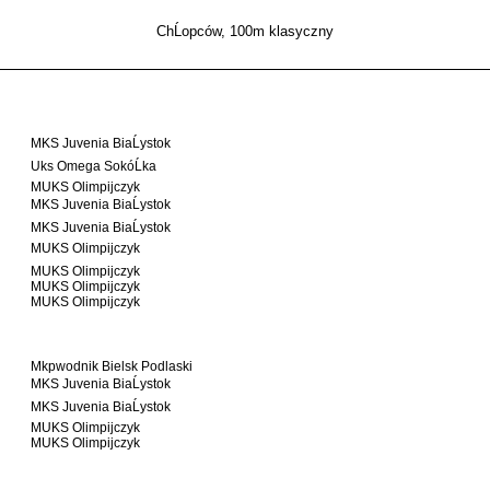
ChĹopców, 100m klasyczny
MKS Juvenia BiaĹystok
Uks Omega SokóĹka
MUKS Olimpijczyk
MKS Juvenia BiaĹystok
MKS Juvenia BiaĹystok
MUKS Olimpijczyk
MUKS Olimpijczyk
MUKS Olimpijczyk
MUKS Olimpijczyk
Mkpwodnik Bielsk Podlaski
MKS Juvenia BiaĹystok
MKS Juvenia BiaĹystok
MUKS Olimpijczyk
MUKS Olimpijczyk