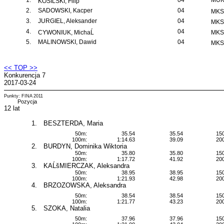
1.
04
MUKS
KOSIĹSKI, Filip
2.
SADOWSKI, Kacper
04
MKS 
3.
JURGIEL, Aleksander
04
MKS 
4.
04
CYWONIUK, MichaĹ
MKS 
5.
MALINOWSKI, Dawid
04
MKS 
<< TOP >>
Konkurencja 7
2017-03-24
Punkty: FINA 2011
Pozycja
12 lat
1.
BESZTERDA, Maria
50m:
35.54
35.54
15
100m:
1:14.63
39.09
20
2.
BURDYN, Dominika Wiktoria
50m:
35.80
35.80
15
100m:
1:17.72
41.92
20
3.
KAĹšMIERCZAK, Aleksandra
50m:
38.95
38.95
15
100m:
1:21.93
42.98
20
4.
BRZOZOWSKA, Aleksandra
50m:
38.54
38.54
15
100m:
1:21.77
43.23
20
5.
SZOKA, Natalia
50m:
37.96
37.96
15