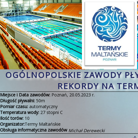
OGÓLNOPOLSKIE ZAWODY PŁ
REKORDY NA TER
Miejsce i Data zawodów:
Poznań, 20.05.2023 r.
Długość pływalni:
50m
Pomiar czasu:
automatyczny
Temperatura wody:
27 stopni C
Ilość torów:
10
Organizator:
Termy Maltańskie
Obsługa informatyczna zawodów
Michał Derewecki