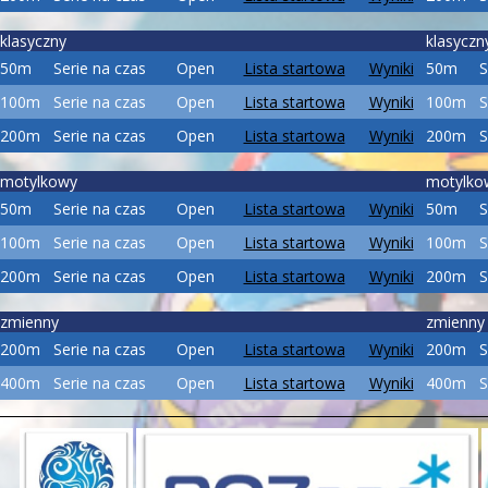
klasyczny
klasyczn
50m
Serie na czas
Open
Lista startowa
Wyniki
50m
S
100m
Serie na czas
Open
Lista startowa
Wyniki
100m
S
200m
Serie na czas
Open
Lista startowa
Wyniki
200m
S
motylkowy
motylko
50m
Serie na czas
Open
Lista startowa
Wyniki
50m
S
100m
Serie na czas
Open
Lista startowa
Wyniki
100m
S
200m
Serie na czas
Open
Lista startowa
Wyniki
200m
S
zmienny
zmienny
200m
Serie na czas
Open
Lista startowa
Wyniki
200m
S
400m
Serie na czas
Open
Lista startowa
Wyniki
400m
S