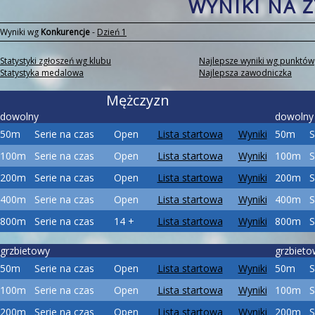
WYNIKI NA 
Wyniki wg
Konkurencje
-
Dzień 1
Statystyki zgłoszeń wg klubu
Najlepsze wyniki wg punktów
Statystyka medalowa
Najlepsza zawodniczka
Mężczyzn
dowolny
dowolny
50m
Serie na czas
Open
Lista startowa
Wyniki
50m
S
100m
Serie na czas
Open
Lista startowa
Wyniki
100m
S
200m
Serie na czas
Open
Lista startowa
Wyniki
200m
S
400m
Serie na czas
Open
Lista startowa
Wyniki
400m
S
800m
Serie na czas
14 +
Lista startowa
Wyniki
800m
S
grzbietowy
grzbieto
50m
Serie na czas
Open
Lista startowa
Wyniki
50m
S
100m
Serie na czas
Open
Lista startowa
Wyniki
100m
S
200m
Serie na czas
Open
Lista startowa
Wyniki
200m
S