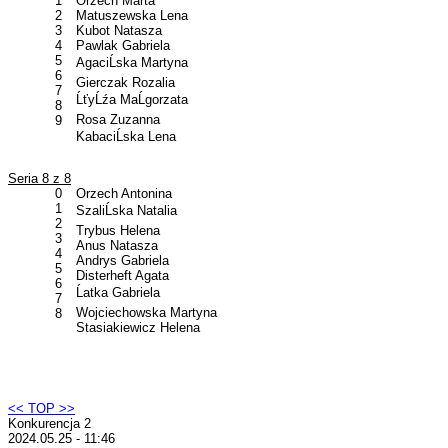
1
Orzech Marta
2
Matuszewska Lena
3
Kubot Natasza
4
Pawlak Gabriela
5
AgaciĹska Martyna
6
Gierczak Rozalia
7
ĹťyĹźa MaĹgorzata
8
Rosa Zuzanna
9
KabaciĹska Lena
Seria 8 z 8
0
Orzech Antonina
1
SzaliĹska Natalia
2
Trybus Helena
3
Anus Natasza
4
Andrys Gabriela
5
Disterheft Agata
6
Ĺatka Gabriela
7
Wojciechowska Martyna
8
Stasiakiewicz Helena
<< TOP >>
Konkurencja 2
2024.05.25 - 11:46