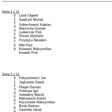
Seria 1 z 11
0
Lasik Olgierd
1
SawiĹski MichaĹ
2
Sobiechowski Kajetan
3
Warzocha Gustaw
4
Ludwiczak Piotr
5
Shvets Mykhailo
6
PrzybyĹo Nikodem
7
Witt Piotr
8
Kulawski Maksymilian
9
Kowalik Piotr
Seria 2 z 11
0
Paluszkiewicz Jan
1
JagĹowski Dawid
2
Flieger Damian
3
Potempa Igor
4
Jedwabny Maciej
5
Makowiecki Antoni
6
Kaczmarek Maksymilian
7
Binek Bartosz
8
Zaremba Jakub
9