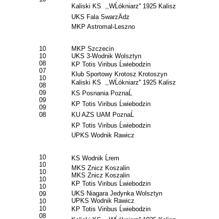
Kaliski KS ,,WĹókniarz'' 1925 Kalisz
UKS Fala SwarzÄdz
MKP Astromal-Leszno
10
MKP Szczecin
10
UKS 3-Wodnik Wolsztyn
08
KP Totis Viribus Ĺwiebodzin
07
Klub Sportowy Krotosz Krotoszyn
10
Kaliski KS ,,WĹókniarz'' 1925 Kalisz
08
09
KS Posnania PoznaĹ
09
KP Totis Viribus Ĺwiebodzin
09
08
KU AZS UAM PoznaĹ
KP Totis Viribus Ĺwiebodzin
UPKS Wodnik Rawicz
10
KS Wodnik Ĺrem
10
MKS Znicz Koszalin
10
MKS Znicz Koszalin
10
KP Totis Viribus Ĺwiebodzin
10
UKS Niagara Jedynka Wolsztyn
09
UPKS Wodnik Rawicz
10
10
KP Totis Viribus Ĺwiebodzin
08