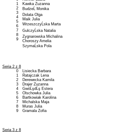
1
Kawka Zuzanna
2
BudzeĹ Monika
3
Dolata Olga
4
Maik Julia
5
WrzeszczyĹska Marta
6
7
GulczyĹska Natalia
8
Zygnarowska Michalina
9
Choroszy Amelia
SzymaĹska Pola
Seria 2 z 8
0
Lisiecka Barbara
1
Ratajczak Lena
2
Derewecka Kamila
3
Drajer Zuzanna
4
GwóĹşdĹş Estera
5
Olschowka Julia
6
Bartkowiak Karolina
7
Michalska Maja
8
Muras Julia
9
Gramala Zofia
Seria 3 z 8