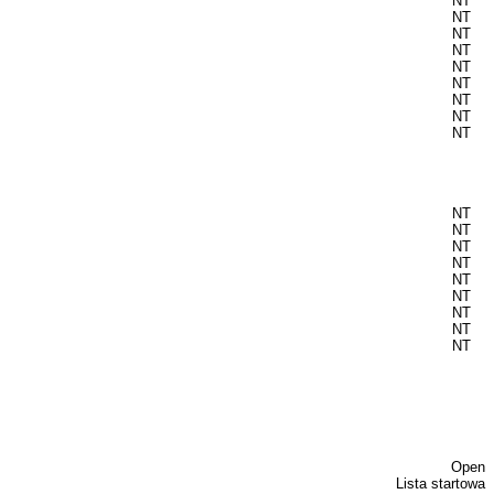
NT
NT
NT
NT
NT
NT
NT
NT
NT
NT
NT
NT
NT
NT
NT
NT
NT
NT
Open
Lista startowa