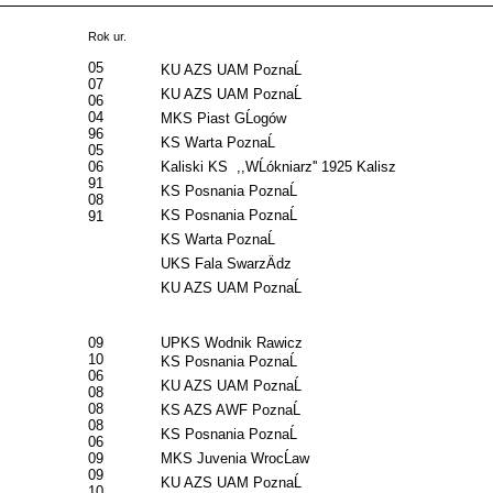
Rok ur.
05
KU AZS UAM PoznaĹ
07
KU AZS UAM PoznaĹ
06
04
MKS Piast GĹogów
96
KS Warta PoznaĹ
05
06
Kaliski KS ,,WĹókniarz'' 1925 Kalisz
91
KS Posnania PoznaĹ
08
KS Posnania PoznaĹ
91
KS Warta PoznaĹ
UKS Fala SwarzÄdz
KU AZS UAM PoznaĹ
09
UPKS Wodnik Rawicz
10
KS Posnania PoznaĹ
06
KU AZS UAM PoznaĹ
08
08
KS AZS AWF PoznaĹ
08
KS Posnania PoznaĹ
06
09
MKS Juvenia WrocĹaw
09
KU AZS UAM PoznaĹ
10