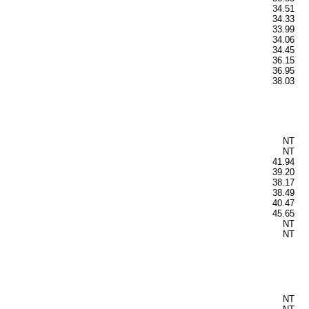
34.51
34.33
33.99
34.06
34.45
36.15
36.95
38.03
NT
NT
41.94
39.20
38.17
38.49
40.47
45.65
NT
NT
NT