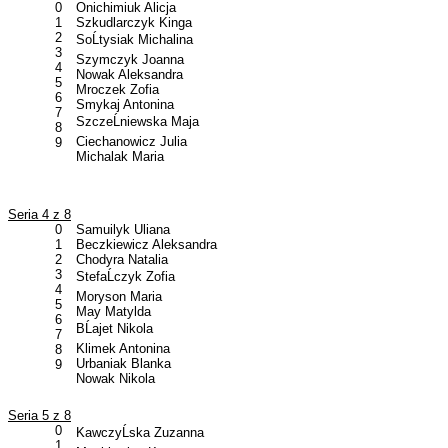
0
Onichimiuk Alicja
1
Szkudlarczyk Kinga
2
SoĹtysiak Michalina
3
Szymczyk Joanna
4
Nowak Aleksandra
5
Mroczek Zofia
6
Smykaj Antonina
7
SzczeĹniewska Maja
8
Ciechanowicz Julia
9
Michalak Maria
Seria 4 z 8
0
Samuilyk Uliana
1
Beczkiewicz Aleksandra
2
Chodyra Natalia
3
StefaĹczyk Zofia
4
Moryson Maria
5
May Matylda
6
BĹajet Nikola
7
Klimek Antonina
8
Urbaniak Blanka
9
Nowak Nikola
Seria 5 z 8
0
KawczyĹska Zuzanna
1