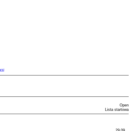
rsi
Open
Lista startowa
29.09