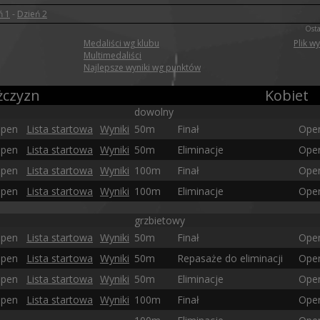
ń 1
-
Dzień 2
Osta
Medaliści wg klubu
Plik w
Multimedaliści
Najlepsze wyniki wg punktów
czyzn
Kobiet
dowolny
pen
Lista startowa
Wyniki
50m
Finał
Ope
pen
Lista startowa
Wyniki
50m
Eliminacje
Ope
pen
Lista startowa
Wyniki
100m
Finał
Ope
pen
Lista startowa
Wyniki
100m
Eliminacje
Ope
grzbietowy
pen
Lista startowa
Wyniki
50m
Finał
Ope
pen
Lista startowa
Wyniki
50m
Repasaże do eliminacji
Ope
pen
Lista startowa
Wyniki
50m
Eliminacje
Ope
pen
Lista startowa
Wyniki
100m
Finał
Ope