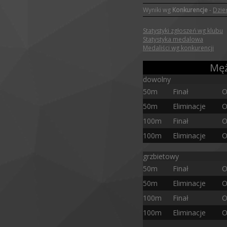
Wyniki wg
Konkurencje
-
Dzie
Statystyki zgłoszeń wg klubu
Statystyka medalowa
Medaliści wg konkurencji
Męż
dowolny
50m
Finał
O
50m
Eliminacje
O
100m
Finał
O
100m
Eliminacje
O
grzbietowy
50m
Finał
O
50m
Eliminacje
O
100m
Finał
O
100m
Eliminacje
O