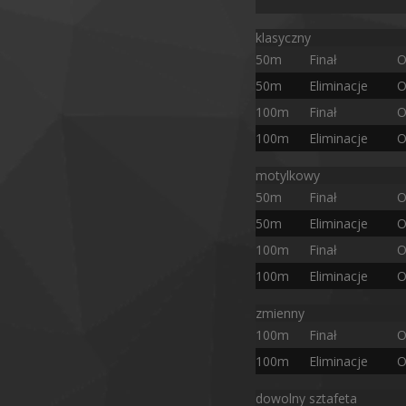
klasyczny
50m
Finał
O
50m
Eliminacje
O
100m
Finał
O
100m
Eliminacje
O
motylkowy
50m
Finał
O
50m
Eliminacje
O
100m
Finał
O
100m
Eliminacje
O
zmienny
100m
Finał
O
100m
Eliminacje
O
dowolny sztafeta