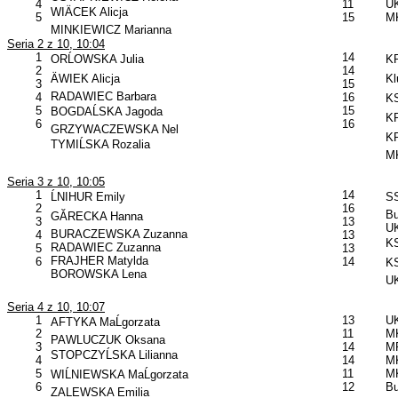
4
11
U
WIÄCEK Alicja
5
15
MK
MINKIEWICZ Marianna
Seria 2 z 10, 10:04
1
14
ORĹOWSKA Julia
KP
2
14
ÄWIEK Alicja
Kl
3
15
RADAWIEC Barbara
4
16
KS
5
15
BOGDAĹSKA Jagoda
KP
6
16
GRZYWACZEWSKA Nel
KP
TYMIĹSKA Rozalia
MK
Seria 3 z 10, 10:05
1
14
ĹNIHUR Emily
SS
2
16
B
GĂRECKA Hanna
3
13
UK
BURACZEWSKA Zuzanna
4
13
KS
RADAWIEC Zuzanna
5
13
FRAJHER Matylda
6
14
KS
BOROWSKA Lena
UK
Seria 4 z 10, 10:07
1
13
U
AFTYKA MaĹgorzata
2
11
MK
PAWLUCZUK Oksana
3
14
MP
STOPCZYĹSKA Lilianna
4
14
MK
5
11
MK
WIĹNIEWSKA MaĹgorzata
6
12
B
ZALEWSKA Emilia