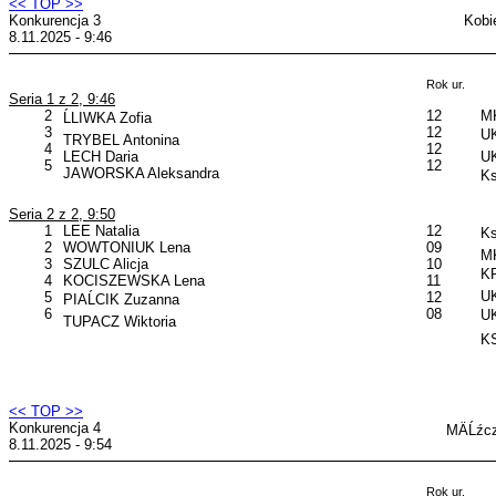
<< TOP >>
Konkurencja 3
Kobi
8.11.2025 - 9:46
Rok ur.
Seria 1 z 2, 9:46
2
12
MK
ĹLIWKA Zofia
3
12
UK
TRYBEL Antonina
4
12
LECH Daria
UK
5
12
JAWORSKA Aleksandra
Ks
Seria 2 z 2, 9:50
1
LEE Natalia
12
Ks
2
WOWTONIUK Lena
09
MK
3
SZULC Alicja
10
KP
4
KOCISZEWSKA Lena
11
UK
5
12
PIAĹCIK Zuzanna
6
08
UK
TUPACZ Wiktoria
KS
<< TOP >>
Konkurencja 4
MÄĹźcz
8.11.2025 - 9:54
Rok ur.