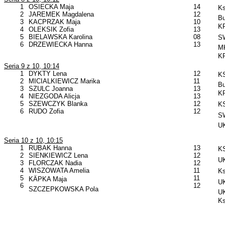
1
OSIECKA Maja
14
Ks
2
JAREMEK Magdalena
12
B
3
KACPRZAK Maja
10
KP
4
OLEKSIK Zofia
13
5
BIELAWSKA Karolina
08
SW
6
DRZEWIECKA Hanna
13
MK
KP
Seria 9 z 10, 10:14
1
DYKTY Lena
12
KS
2
MICIALKIEWICZ Marika
11
B
3
SZULC Joanna
13
KP
4
NIEZGODA Alicja
13
5
SZEWCZYK Blanka
12
KS
6
RUDO Zofia
12
SW
U
Seria 10 z 10, 10:15
1
RUBAK Hanna
13
KS
2
SIENKIEWICZ Lena
12
UK
3
FLORCZAK Nadia
12
4
WISZOWATA Amelia
11
Ks
5
11
KÄPKA Maja
UK
6
12
SZCZEPKOWSKA Pola
UK
Ks