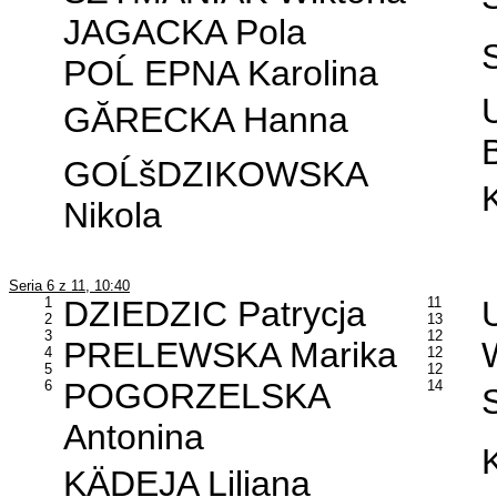
JAGACKA Pola
POĹ EPNA Karolina
GĂRECKA Hanna
GOĹšDZIKOWSKA
Nikola
Seria 6 z 11, 10:40
1
DZIEDZIC Patrycja
11
2
13
3
12
PRELEWSKA Marika
4
12
5
12
POGORZELSKA
6
14
S
Antonina
KÄDEJA Liliana