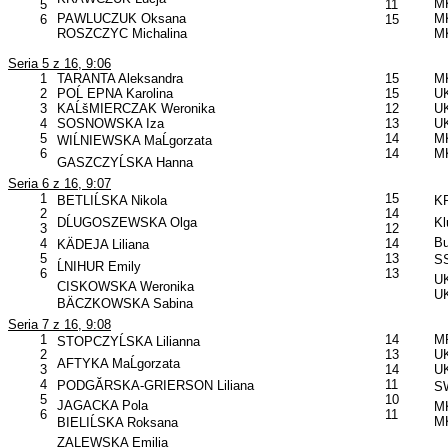
MK
5
11
PAWLUCZUK Oksana
MK
6
15
ROSZCZYC Michalina
MK
Seria 5 z 16, 9:06
1
TARANTA Aleksandra
15
MK
2
POĹ EPNA Karolina
15
U
3
KAĹšMIERCZAK Weronika
12
UK
4
SOSNOWSKA Iza
13
UK
5
14
MK
WIĹNIEWSKA MaĹgorzata
6
14
MK
GASZCZYĹSKA Hanna
Seria 6 z 16, 9:07
1
15
BETLIĹSKA Nikola
KP
2
14
DĹUGOSZEWSKA Olga
Kl
3
12
B
4
14
KÄDEJA Liliana
5
13
SS
ĹNIHUR Emily
6
13
UK
CISKOWSKA Weronika
U
BÄCZKOWSKA Sabina
Seria 7 z 16, 9:08
1
14
MP
STOPCZYĹSKA Lilianna
2
13
U
AFTYKA MaĹgorzata
3
14
UK
4
11
PODGĂRSKA-GRIERSON Liliana
SW
5
10
JAGACKA Pola
MK
6
11
MK
BIELIĹSKA Roksana
ZALEWSKA Emilia