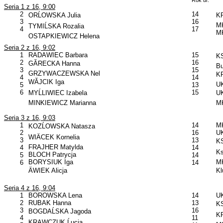
Rok ur.
Seria 1 z 16, 9:00
2
14
ORĹOWSKA Julia
KP
3
16
MK
TYMIĹSKA Rozalia
4
17
MK
OSTAPKIEWICZ Helena
Seria 2 z 16, 9:02
1
RADAWIEC Barbara
15
KS
2
16
GĂRECKA Hanna
B
3
15
GRZYWACZEWSKA Nel
KP
4
14
WĂJCIK Iga
UK
5
13
6
15
MYĹLIWIEC Izabela
UK
MINKIEWICZ Marianna
MK
Seria 3 z 16, 9:03
1
14
MK
KOZĹOWSKA Natasza
2
16
U
WIÄCEK Kornelia
3
13
KS
FRAJHER Matylda
4
14
Ks
BLOCH Patrycja
5
14
BORYSIUK Iga
MK
6
14
ÄWIEK Alicja
Kl
Seria 4 z 16, 9:04
1
BOROWSKA Lena
14
UK
2
RUBAK Hanna
13
KS
3
16
BOGDAĹSKA Jagoda
KP
4
11
KRAWCZUK Ĺucja