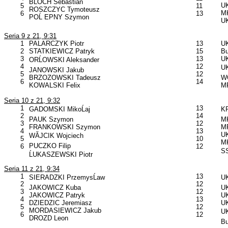
BLOCH Sebastian
UK
5
11
ROSZCZYC Tymoteusz
MK
6
13
POĹ EPNY Szymon
U
Seria 9 z 21, 9:31
1
PALARCZYK Piotr
13
U
2
STATKIEWICZ Patryk
15
B
3
13
UK
ORĹOWSKI Aleksander
4
12
UK
JANOWSKI Jakub
5
12
BRZOZOWSKI Tadeusz
W
6
14
KOWALSKI Felix
MP
Seria 10 z 21, 9:32
1
13
GADOMSKI MikoĹaj
KP
2
14
PAUK Szymon
MK
3
12
FRANKOWSKI Szymon
MP
4
13
UK
WĂJCIK Wojciech
5
10
MK
PUCZKO Filip
6
12
SS
ĹUKASZEWSKI Piotr
Seria 11 z 21, 9:34
1
13
SIERADZKI PrzemysĹaw
UK
2
12
JAKOWICZ Kuba
UK
3
12
JAKOWICZ Patryk
UK
4
13
DZIEDZIC Jeremiasz
UK
5
12
MORDASIEWICZ Jakub
UK
6
12
DROZD Leon
B