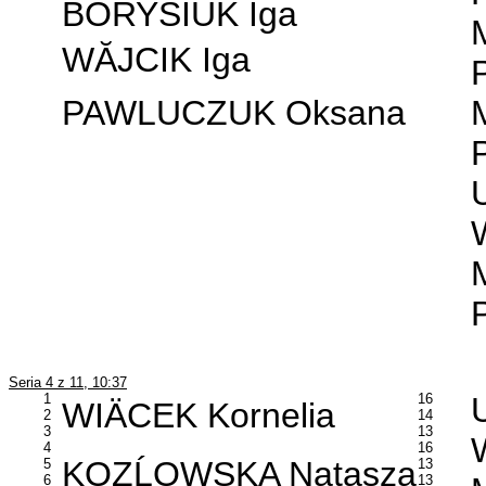
BORYSIUK Iga
WĂJCIK Iga
PAWLUCZUK Oksana
Seria 4 z 11, 10:37
1
16
WIÄCEK Kornelia
2
14
3
13
4
16
KOZĹOWSKA Natasza
5
13
6
13