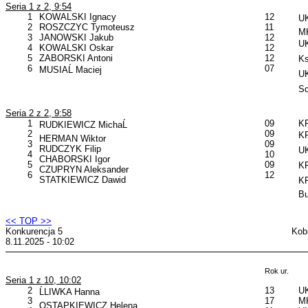
Seria 1 z 2, 9:54
1
KOWALSKI Ignacy
12
UK
2
ROSZCZYC Tymoteusz
11
MK
3
JANOWSKI Jakub
12
UK
4
KOWALSKI Oskar
12
5
ZABORSKI Antoni
12
Ks
6
07
MUSIAĹ Maciej
UK
Sq
Seria 2 z 2, 9:58
1
09
K
RUDKIEWICZ MichaĹ
2
09
KP
HERMAN Wiktor
3
09
RUDCZYK Filip
UK
4
10
CHABORSKI Igor
5
09
KP
CZUPRYN Aleksander
6
12
STATKIEWICZ Dawid
KP
B
<< TOP >>
Konkurencja 5
Kob
8.11.2025 - 10:02
Rok ur.
Seria 1 z 10, 10:02
2
13
UK
ĹLIWKA Hanna
3
17
MK
OSTAPKIEWICZ Helena