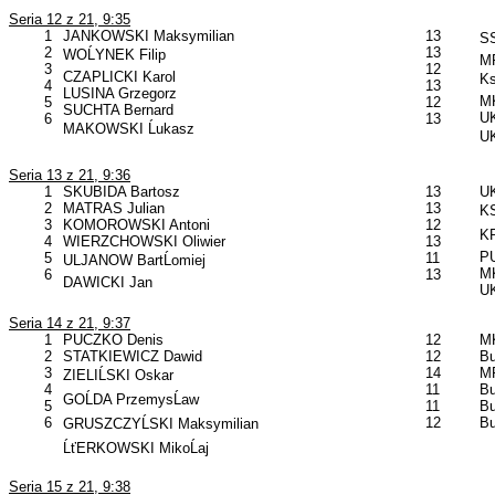
Seria 12 z 21, 9:35
1
JANKOWSKI Maksymilian
13
SS
2
13
WOĹYNEK Filip
MP
3
12
CZAPLICKI Karol
Ks
4
13
LUSINA Grzegorz
MK
5
12
SUCHTA Bernard
UK
6
13
MAKOWSKI Ĺukasz
UK
Seria 13 z 21, 9:36
1
SKUBIDA Bartosz
13
U
2
MATRAS Julian
13
KS
3
KOMOROWSKI Antoni
12
KP
4
WIERZCHOWSKI Oliwier
13
PU
5
11
ULJANOW BartĹomiej
MK
6
13
DAWICKI Jan
UK
Seria 14 z 21, 9:37
1
PUCZKO Denis
12
MK
2
STATKIEWICZ Dawid
12
B
3
14
MP
ZIELIĹSKI Oskar
4
11
B
GOĹDA PrzemysĹaw
5
11
B
6
12
B
GRUSZCZYĹSKI Maksymilian
ĹťERKOWSKI MikoĹaj
Seria 15 z 21, 9:38