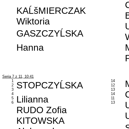
KAĹšMIERCZAK
Wiktoria
GASZCZYĹSKA
Hanna
Seria 7 z 11, 10:41
1
14
STOPCZYĹSKA
2
12
3
13
4
14
Lilianna
5
11
6
13
RUDO Zofia
KITOWSKA
S