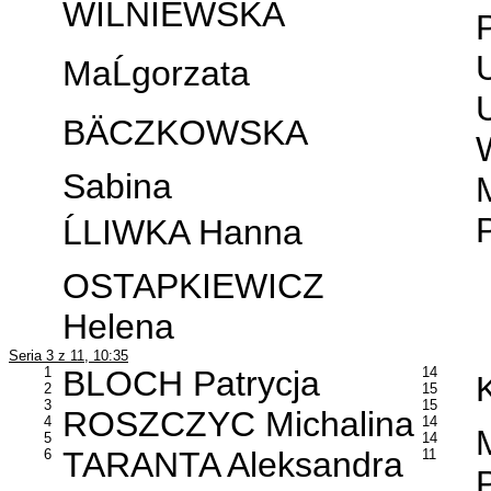
WIĹNIEWSKA
MaĹgorzata
BÄCZKOWSKA
Sabina
ĹLIWKA Hanna
OSTAPKIEWICZ
Helena
Seria 3 z 11, 10:35
1
BLOCH Patrycja
14
2
15
3
15
ROSZCZYC Michalina
4
14
5
14
TARANTA Aleksandra
6
11