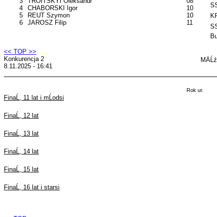
3
TROITSKYI Oleksandr
08
SS
4
CHABORSKI Igor
10
5
REUT Szymon
10
KP
6
JAROSZ Filip
11
SS
B
<< TOP >>
Konkurencja 2
MÄĹź
8.11.2025 - 16:41
Rok ur.
FinaĹ, 11 lat i mĹodsi
FinaĹ, 12 lat
FinaĹ, 13 lat
FinaĹ, 14 lat
FinaĹ, 15 lat
FinaĹ, 16 lat i starsi