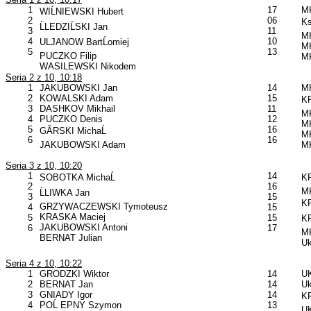
1
17
MK
WIĹNIEWSKI Hubert
2
06
Ks
ĹLEDZIĹSKI Jan
3
11
MK
4
10
ULJANOW BartĹomiej
MK
5
13
PUCZKO Filip
MK
WASILEWSKI Nikodem
Seria 2 z 10, 10:18
1
JAKUBOWSKI Jan
14
MK
2
KOWALSKI Adam
15
KP
3
DASHKOV Mikhail
11
MK
4
PUCZKO Denis
12
MK
5
16
GĂRSKI MichaĹ
MK
6
16
JAKUBOWSKI Adam
MK
Seria 3 z 10, 10:20
1
14
SOBOTKA MichaĹ
KP
2
16
MK
ĹLIWKA Jan
3
15
KP
GRZYWACZEWSKI Tymoteusz
4
15
KRASKA Maciej
5
15
KP
JAKUBOWSKI Antoni
6
17
MK
BERNAT Julian
Uk
Seria 4 z 10, 10:22
1
GRODZKI Wiktor
14
UK
2
BERNAT Jan
14
Uk
3
GNIADY Igor
14
KP
4
POĹ EPNY Szymon
13
U