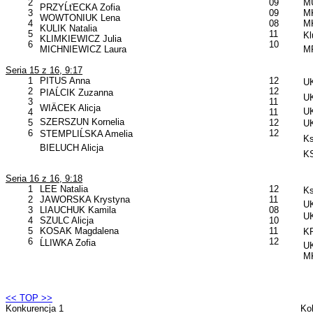
2
09
M
PRZYĹťECKA Zofia
3
09
MK
WOWTONIUK Lena
4
08
MK
KULIK Natalia
5
11
Kl
KLIMKIEWICZ Julia
6
10
MICHNIEWICZ Laura
MP
Seria 15 z 16, 9:17
1
PITUS Anna
12
UK
2
12
PIAĹCIK Zuzanna
UK
3
11
WIÄCEK Alicja
U
4
11
SZERSZUN Kornelia
5
12
UK
6
12
STEMPLIĹSKA Amelia
Ks
BIELUCH Alicja
KS
Seria 16 z 16, 9:18
1
LEE Natalia
12
Ks
2
JAWORSKA Krystyna
11
UK
3
LIAUCHUK Kamila
08
UK
4
SZULC Alicja
10
5
KOSAK Magdalena
11
KP
6
12
ĹLIWKA Zofia
UK
MK
<< TOP >>
Konkurencja 1
Ko