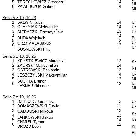
5
TERECHOWICZ Grzegorz
14
MK
6
PAWLUCZUK Gabriel
14
MK
Seria 5 z 10, 10:23
1
SALWIN Kuba
14
UK
2
OLEKSIAK Aleksander
14
UK
3
13
SIERADZKI PrzemysĹaw
UK
4
14
DUDA Wojciech
B
5
12
UK
GRZYMAĹA Jakub
6
13
UK
SOSNOWSKI Filip
Seria 6 z 10, 10:25
1
KRYSTKIEWICZ Mateusz
12
KP
2
ZAURSKI Maksymilian
14
Ks
3
OSTROWSKI Beniamin
13
Uk
4
14
LESZCZYĹSKI Maksymilian
MK
5
13
SUCHTA Brunon
UK
6
12
LESNER Nikodem
MK
Seria 7 z 10, 10:26
1
DZIEDZIC Jeremiasz
13
UK
2
DOMASZEWSKI Dawid
11
UK
3
13
GADOMSKI MikoĹaj
KP
4
13
JANKOWSKI Jakub
5
14
Ks
CHMIEL Tymon
6
12
DROZD Leon
Ks
B