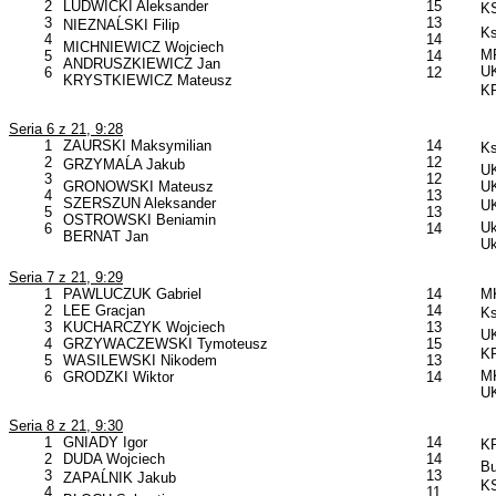
2
LUDWICKI Aleksander
15
KS
3
13
NIEZNAĹSKI Filip
Ks
4
14
MICHNIEWICZ Wojciech
MP
5
14
ANDRUSZKIEWICZ Jan
UK
6
12
KRYSTKIEWICZ Mateusz
KP
Seria 6 z 21, 9:28
1
ZAURSKI Maksymilian
14
Ks
2
12
GRZYMAĹA Jakub
UK
3
12
GRONOWSKI Mateusz
U
4
13
SZERSZUN Aleksander
UK
5
13
OSTROWSKI Beniamin
Uk
6
14
BERNAT Jan
Uk
Seria 7 z 21, 9:29
1
PAWLUCZUK Gabriel
14
MK
2
LEE Gracjan
14
Ks
3
KUCHARCZYK Wojciech
13
UK
4
GRZYWACZEWSKI Tymoteusz
15
KP
5
WASILEWSKI Nikodem
13
MK
6
GRODZKI Wiktor
14
UK
Seria 8 z 21, 9:30
1
GNIADY Igor
14
KP
2
DUDA Wojciech
14
B
3
13
ZAPAĹNIK Jakub
KS
4
11