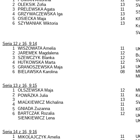
2
OLEKSIK Zofia
13
SW
3
PRELEWSKA Agata
11
SS
4
GRZYWACZEWSKA Iga
13
5
OSIECKA Maja
14
KP
6
SZYMANIAK Wiktoria
13
Ks
SW
Seria 12 z 16, 9:14
1
WISZOWATA Amelia
11
UK
2
JAREMEK Magdalena
12
B
3
SZEWCZYK Blanka
12
SW
4
HUTKOWSKA Marta
12
U
5
GRANOSZEWSKA Maja
14
MP
6
BIELAWSKA Karolina
08
MK
Seria 13 z 16, 9:15
1
OLSZEWSKA Maja
12
MK
2
11
POWÄZKA Julia
Ks
3
13
MIAĹKIEWICZ Michalina
SW
4
11
GNIADA Zuzanna
5
11
KP
BARTCZAK Rozalia
6
12
UK
SIENKIEWICZ Lena
UK
Seria 14 z 16, 9:16
1
11
UK
MIKOĹAJCZYK Amelia