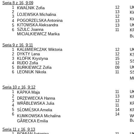
Seria 8 z 16, 9:09
1
12
U
KWAĹNIK Zofia
2
13
Kl
ĹOJEWSKA Michalina
3
12
Kl
POGORZELSKA Antonina
4
13
KITOWSKA Aleksandra
U
5
13
SZULC Joanna
6
11
KP
MICIALKIEWICZ Marika
B
Seria 9 z 16, 9:11
1
KAĹšMIERCZAK Wiktoria
12
UK
2
DYKTY Lena
12
KS
3
KLOFIK Krystyna
15
SS
4
RUDO Zofia
12
U
5
BURKIEWICZ Zofia
09
6
LEONIUK Nikola
11
SS
MK
Seria 10 z 16, 9:12
1
11
UK
KÄPKA Maja
2
13
KP
DRZEWIECKA Hanna
3
12
WRĂBLEWSKA Julia
KP
4
11
5
14
SĹOMIĹSKA Amelia
KP
6
14
KUMKOWSKA Michalina
W
B
GĂRECKA Emilia
Seria 11 z 16, 9:13
1
POMIAN Antonina
11
UK