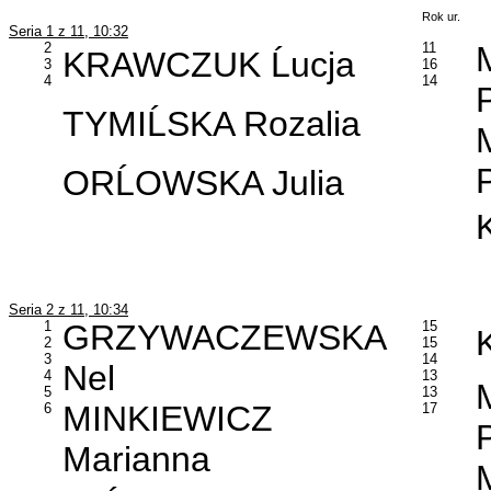
Rok ur.
Seria 1 z 11, 10:32
2
11
KRAWCZUK Ĺucja
3
16
4
14
TYMIĹSKA Rozalia
ORĹOWSKA Julia
Seria 2 z 11, 10:34
1
GRZYWACZEWSKA
15
2
15
3
14
Nel
4
13
5
13
MINKIEWICZ
6
17
Marianna