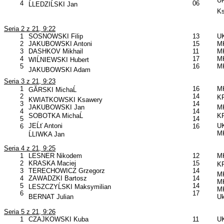
UK
4
06
ĹLEDZIĹSKI Jan
Ks
Seria 2 z 21, 9:22
1
SOSNOWSKI Filip
13
UK
2
JAKUBOWSKI Antoni
15
MK
3
DASHKOV Mikhail
11
MK
4
17
MK
WIĹNIEWSKI Hubert
5
16
MK
JAKUBOWSKI Adam
Seria 3 z 21, 9:23
1
16
MK
GĂRSKI MichaĹ
2
14
KP
KWIATKOWSKI Ksawery
3
14
JAKUBOWSKI Jan
MK
4
14
SOBOTKA MichaĹ
KP
5
14
JEĹť Antoni
UK
6
16
MK
ĹLIWKA Jan
Seria 4 z 21, 9:25
1
LESNER Nikodem
12
MK
2
KRASKA Maciej
15
KP
3
TERECHOWICZ Grzegorz
14
MK
4
ZAWADZKI Bartosz
14
MK
5
14
LESZCZYĹSKI Maksymilian
MK
6
17
BERNAT Julian
Uk
Seria 5 z 21, 9:26
1
CZAJKOWSKI Kuba
11
UK