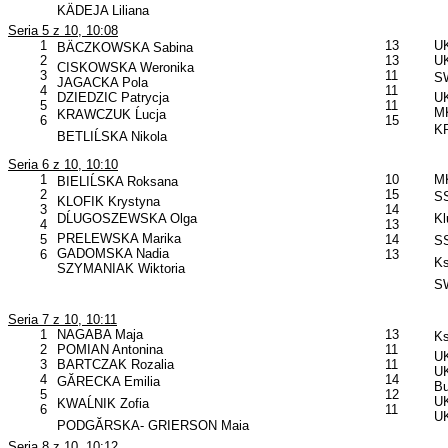
KÄDEJA Liliana
Seria 5 z 10, 10:08
1
13
U
BÄCZKOWSKA Sabina
2
13
UK
CISKOWSKA Weronika
3
11
SW
JAGACKA Pola
4
11
DZIEDZIC Patrycja
UK
5
11
MK
KRAWCZUK Ĺucja
6
15
KP
BETLIĹSKA Nikola
Seria 6 z 10, 10:10
1
10
MK
BIELIĹSKA Roksana
2
15
SS
KLOFIK Krystyna
3
14
DĹUGOSZEWSKA Olga
Kl
4
13
PRELEWSKA Marika
5
14
SS
GADOMSKA Nadia
6
13
Ks
SZYMANIAK Wiktoria
SW
Seria 7 z 10, 10:11
1
NAGABA Maja
13
Ks
2
POMIAN Antonina
11
UK
3
BARTCZAK Rozalia
11
UK
4
14
GĂRECKA Emilia
B
5
12
U
KWAĹNIK Zofia
6
11
UK
PODGĂRSKA- GRIERSON Maia
Seria 8 z 10, 10:12