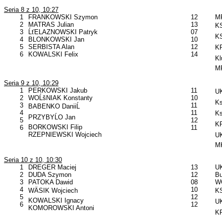
Seria 8 z 10, 10:27
1
FRANKOWSKI Szymon
12
MP
2
MATRAS Julian
13
KS
3
ĹťELAZNOWSKI Patryk
07
KS
4
BLONKOWSKI Jan
10
5
SERBISTA Alan
12
KP
6
KOWALSKI Felix
14
Kl
MP
Seria 9 z 10, 10:29
1
PERKOWSKI Jakub
11
UK
2
WOĹšNIAK Konstanty
10
Ks
3
11
BABENKO DaniiĹ
4
11
Ks
PRZYBYĹO Jan
5
12
KP
BORKOWSKI Filip
6
11
RZEPNIEWSKI Wojciech
UK
MK
Seria 10 z 10, 10:30
1
DREGER Maciej
13
U
2
DUDA Szymon
12
B
3
PATOKA Dawid
08
W
4
10
WÄSIK Wojciech
KS
5
12
KOWALSKI Ignacy
UK
6
12
KOMOROWSKI Antoni
KP