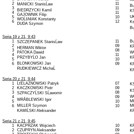
2
11
MANICKI StanisĹaw
B
3
11
BIEDRZYCKI Kamil
KS
4
11
GAJOWNIK Filip
UK
5
10
WOĹšNIAK Konstanty
6
12
Ks
DUDA Szymon
B
Seria 19 z 21, 9:43
1
11
B
SZCZEPANEK StanisĹaw
2
09
KP
HERMAN Wiktor
3
08
PATOKA Dawid
W
4
11
PRZYBYĹO Jan
KP
5
10
BLONKOWSKI Jan
6
09
KP
RUDKIEWICZ MichaĹ
K
Seria 20 z 21, 9:44
1
ĹťELAZNOWSKI Patryk
07
KS
2
KACZKOWSKI Piotr
09
KS
3
08
SZPACZYĹSKI SĹawomir
W
4
09
WRĂBLEWSKI Igor
MK
5
10
MILLER Szymon
MK
6
10
KAMIĹSKI Aleksander
KP
Seria 21 z 21, 9:45
1
KACPRZAK Wojciech
10
K
2
CZUPRYN Aleksander
09
KP