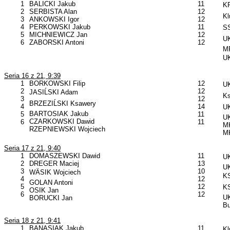
1
BALICKI Jakub
11
KP
2
SERBISTA Alan
12
Kl
3
ANKOWSKI Igor
12
4
PERKOWSKI Jakub
11
SS
5
MICHNIEWICZ Jan
12
UK
6
ZABORSKI Antoni
12
MP
UK
Seria 16 z 21, 9:39
1
BORKOWSKI Filip
12
UK
2
12
JASIĹSKI Adam
Ks
3
12
BRZEZIĹSKI Ksawery
4
14
UK
BARTOSIAK Jakub
5
11
UK
CZARKOWSKI Dawid
6
11
MK
RZEPNIEWSKI Wojciech
MK
Seria 17 z 21, 9:40
1
DOMASZEWSKI Dawid
11
UK
2
DREGER Maciej
13
U
3
10
WÄSIK Wojciech
KS
4
12
GOLAN Antoni
5
12
KS
OSIK Jan
6
12
UK
BORUCKI Jan
B
Seria 18 z 21, 9:41
1
BANASIAK Jakub
11
Kl