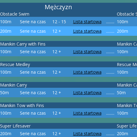
Mężczyzn
Obstacle Swim
Obstacle
100m
Serie na czas
12 - 15
Lista startowa
.........
100m
200m
Serie na czas
12 +
Lista startowa
.........
200m
Manikin Carry with Fins
Manikin Ca
100m
Serie na czas
12 +
Lista startowa
.........
100m
Rescue Medley
Rescue M
100m
Serie na czas
12 +
Lista startowa
.........
100m
Manikin Carry
Manikin C
50m
Serie na czas
12 +
Lista startowa
.........
50m
Manikin Tow with Fins
Manikin T
100m
Serie na czas
12 +
Lista startowa
.........
100m
Super Lifesaver
Super Lif
200m
Serie na czas
12 +
Lista startowa
.........
200m