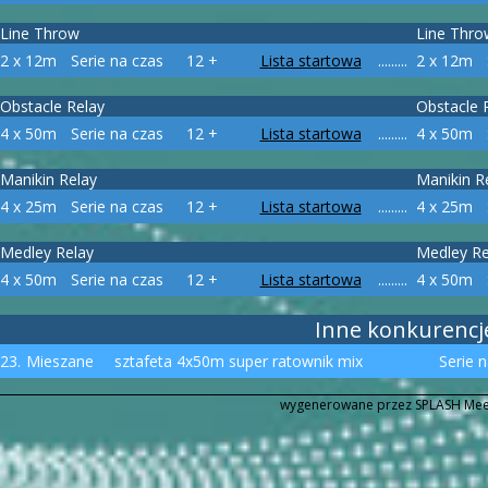
Line Throw
Line Thro
2 x 12m
Serie na czas
12 +
Lista startowa
.........
2 x 12m
Obstacle Relay
Obstacle 
4 x 50m
Serie na czas
12 +
Lista startowa
.........
4 x 50m
Manikin Relay
Manikin R
4 x 25m
Serie na czas
12 +
Lista startowa
.........
4 x 25m
Medley Relay
Medley Re
4 x 50m
Serie na czas
12 +
Lista startowa
.........
4 x 50m
Inne konkurencj
23.
Mieszane
sztafeta 4x50m super ratownik mix
Serie 
wygenerowane przez SPLASH Mee