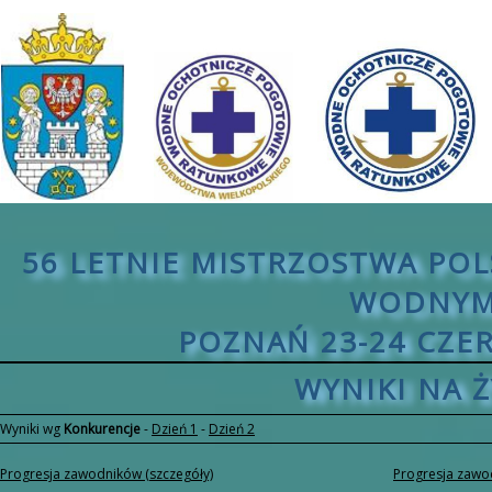
56 LETNIE MISTRZOSTWA PO
WODNYM
POZNAŃ 23-24 CZE
WYNIKI NA 
Wyniki wg
Konkurencje
-
Dzień 1
-
Dzień 2
Progresja zawodników (szczegóły)
Progresja zaw