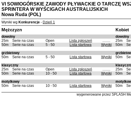
VI SOWIOGÓRSKIE ZAWODY PŁYWACKIE O TARCZĘ 
SPRINTERA W WYŚCIGACH AUSTRALIJSKICH
Nowa Ruda (POL)
Wyniki wg
Konkurencje
-
Dzień 1
Mężczyzn
Kobiet
dowolny
dowolny
25m
Serie na czas
Open
Lista zgłoszeń
.........
25m
Se
50m
Serie na czas
5 - 50
Lista startowa
Wyniki
50m
Se
grzbietowy
grzbieto
50m
Serie na czas
5 - 50
Lista startowa
Wyniki
50m
Se
klasyczny
klasyczn
25m
Serie na czas
Open
Lista zgłoszeń
.........
25m
Se
50m
Serie na czas
10 - 50
Lista startowa
Wyniki
50m
Se
motylkowy
motylko
50m
Serie na czas
10 - 50
Lista startowa
Wyniki
50m
Se
wygenerowane przez SPLASH Me