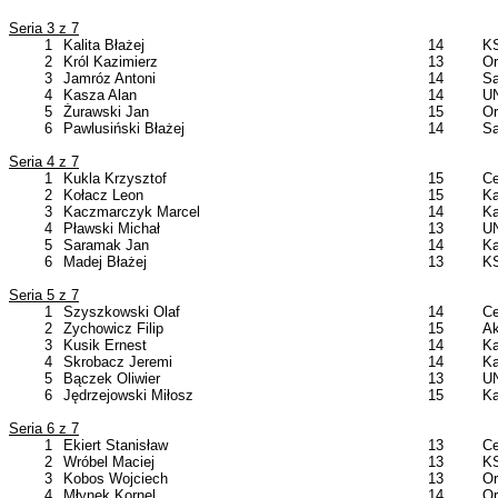
Seria 3 z 7
1
Kalita Błażej
14
KS
2
Król Kazimierz
13
Or
3
Jamróz Antoni
14
Sa
4
Kasza Alan
14
UN
5
Żurawski Jan
15
Or
6
Pawlusiński Błażej
14
Sa
Seria 4 z 7
1
Kukla Krzysztof
15
Ce
2
Kołacz Leon
15
Ka
3
Kaczmarczyk Marcel
14
Ka
4
Pławski Michał
13
UN
5
Saramak Jan
14
Ka
6
Madej Błażej
13
KS
Seria 5 z 7
1
Szyszkowski Olaf
14
Ce
2
Zychowicz Filip
15
Ak
3
Kusik Ernest
14
Ka
4
Skrobacz Jeremi
14
Ka
5
Bączek Oliwier
13
UN
6
Jędrzejowski Miłosz
15
Ka
Seria 6 z 7
1
Ekiert Stanisław
13
Ce
2
Wróbel Maciej
13
KS
3
Kobos Wojciech
13
Or
4
Młynek Kornel
14
Or