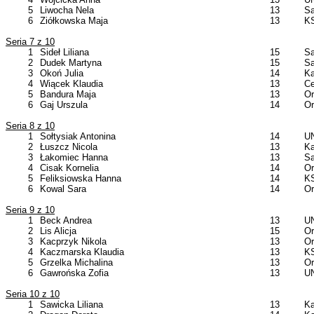
5
Liwocha Nela
13
Sa
6
Ziółkowska Maja
13
KS
Seria 7 z 10
1
Sideł Liliana
15
Sa
2
Dudek Martyna
15
Sa
3
Okoń Julia
14
Ka
4
Wiącek Klaudia
13
Ce
5
Bandura Maja
13
Or
6
Gaj Urszula
14
Or
Seria 8 z 10
1
Sołtysiak Antonina
14
UN
2
Łuszcz Nicola
13
Ka
3
Łakomiec Hanna
13
Sa
4
Cisak Kornelia
14
Or
5
Feliksiowska Hanna
14
KS
6
Kowal Sara
14
Or
Seria 9 z 10
1
Beck Andrea
13
UN
2
Lis Alicja
15
Or
3
Kacprzyk Nikola
13
Or
4
Kaczmarska Klaudia
13
KS
5
Grzelka Michalina
13
Or
6
Gawrońska Zofia
13
UN
Seria 10 z 10
1
Sawicka Liliana
13
Ka