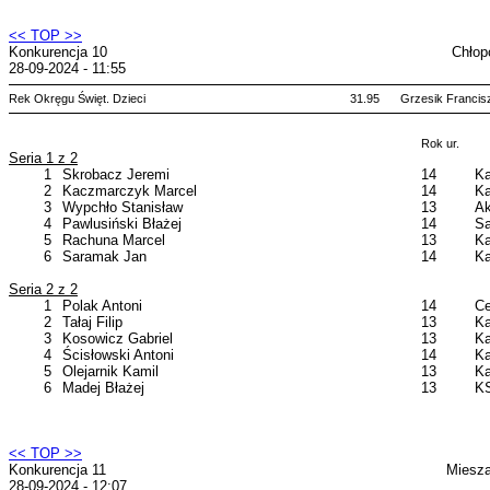
<< TOP >>
Konkurencja 10
Chłop
28-09-2024 - 11:55
Rek Okręgu Święt. Dzieci
31.95
Grzesik Francis
Rok ur.
Seria 1 z 2
1
Skrobacz Jeremi
14
Ka
2
Kaczmarczyk Marcel
14
Ka
3
Wypchło Stanisław
13
Ak
4
Pawlusiński Błażej
14
Sa
5
Rachuna Marcel
13
Ka
6
Saramak Jan
14
Ka
Seria 2 z 2
1
Polak Antoni
14
Ce
2
Tałaj Filip
13
Ka
3
Kosowicz Gabriel
13
Ka
4
Ścisłowski Antoni
14
Ka
5
Olejarnik Kamil
13
Ka
6
Madej Błażej
13
KS
<< TOP >>
Konkurencja 11
Miesza
28-09-2024 - 12:07