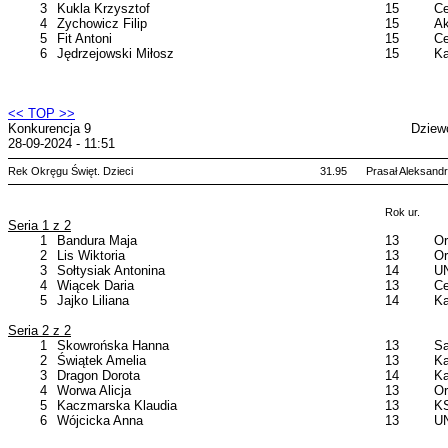
3
Kukla Krzysztof
15
Ce
4
Zychowicz Filip
15
Ak
5
Fit Antoni
15
Ce
6
Jędrzejowski Miłosz
15
Ka
<< TOP >>
Konkurencja 9
Dziew
28-09-2024 - 11:51
Rek Okręgu Święt. Dzieci
31.95
Prasał Aleksand
Rok ur.
Seria 1 z 2
1
Bandura Maja
13
Or
2
Lis Wiktoria
13
Or
3
Sołtysiak Antonina
14
UN
4
Wiącek Daria
13
Ce
5
Jajko Liliana
14
Ka
Seria 2 z 2
1
Skowrońska Hanna
13
Sa
2
Świątek Amelia
13
Ka
3
Dragon Dorota
14
Ka
4
Worwa Alicja
13
Or
5
Kaczmarska Klaudia
13
KS
6
Wójcicka Anna
13
UN