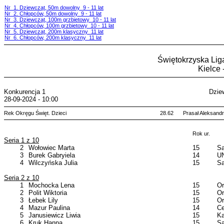
Nr 1. Dziewcząt, 50m dowolny 9 - 11 lat
Nr 2. Chłopców, 50m dowolny 9 - 11 lat
Nr 3. Dziewcząt, 100m grzbietowy 10 - 11 lat
Nr 4. Chłopców, 100m grzbietowy 10 - 11 lat
Nr 5. Dziewcząt, 200m klasyczny 11 lat
Nr 6. Chłopców, 200m klasyczny 11 lat
Świętokrzyska Liga
Kielce 
Konkurencja 1
Dzie
28-09-2024 - 10:00
Rek Okręgu Święt. Dzieci
28.62
Prasał Aleksand
Rok ur.
Seria 1 z 10
2
Wołowiec Marta
15
Sa
3
Burek Gabryiela
14
UN
4
Wilczyńska Julia
15
Sa
Seria 2 z 10
1
Mochocka Lena
15
Or
2
Polit Wiktoria
15
Or
3
Łebek Lily
15
Or
4
Mazur Paulina
14
Ce
5
Janusiewicz Liwia
15
Ka
6
Kruk Hanna
15
Sa