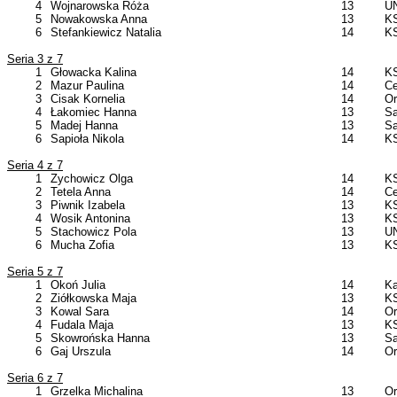
4
Wojnarowska Róża
13
UN
5
Nowakowska Anna
13
KS
6
Stefankiewicz Natalia
14
KS
Seria 3 z 7
1
Głowacka Kalina
14
KS
2
Mazur Paulina
14
Ce
3
Cisak Kornelia
14
Or
4
Łakomiec Hanna
13
Sa
5
Madej Hanna
13
Sa
6
Sapioła Nikola
14
KS
Seria 4 z 7
1
Zychowicz Olga
14
KS
2
Tetela Anna
14
Ce
3
Piwnik Izabela
13
KS
4
Wosik Antonina
13
KS
5
Stachowicz Pola
13
UN
6
Mucha Zofia
13
KS
Seria 5 z 7
1
Okoń Julia
14
Ka
2
Ziółkowska Maja
13
KS
3
Kowal Sara
14
Or
4
Fudala Maja
13
KS
5
Skowrońska Hanna
13
Sa
6
Gaj Urszula
14
Or
Seria 6 z 7
1
Grzelka Michalina
13
Or