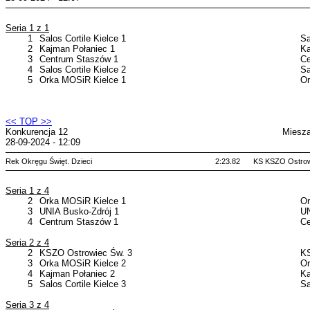
Seria 1 z 1
1
Salos Cortile Kielce 1
Sa
2
Kajman Połaniec 1
Ka
3
Centrum Staszów 1
Ce
4
Salos Cortile Kielce 2
Sa
5
Orka MOSiR Kielce 1
Or
<< TOP >>
Konkurencja 12
Miesza
28-09-2024 - 12:09
Rek Okręgu Święt. Dzieci
2:23.82
KS KSZO Ostrow
Seria 1 z 4
2
Orka MOSiR Kielce 1
Or
3
UNIA Busko-Zdrój 1
UN
4
Centrum Staszów 1
Ce
Seria 2 z 4
2
KSZO Ostrowiec Św. 3
KS
3
Orka MOSiR Kielce 2
Or
4
Kajman Połaniec 2
Ka
5
Salos Cortile Kielce 3
Sa
Seria 3 z 4