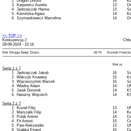
2
Dragon Dorota
14
Ka
3
Karpowicz Aurelia
13
Or
4
Jędrzejczak Hanna
13
Sa
5
Kamińska Agata
14
Ka
6
Szymankiewicz Marcelina
14
Or
<< TOP >>
Konkurencja 2
Chło
28-09-2024 - 10:16
Rek Okręgu Święt. Dzieci
28.70
Grzesik Francis
Rok ur.
Seria 1 z 7
1
Jędrzejczak Jakub
16
Sa
2
Walczyk Ksawery
15
Ka
3
Wojcieszyński Marceli
15
Sa
4
Władny Adam
14
UN
5
Jarek Dominik
14
KS
6
Haraźny Wojciech
14
KS
Seria 2 z 7
1
Kozieł Filip
13
UN
2
Marszalik Filip
14
Ka
3
Polak Antoni
14
Ce
4
Fit Antoni
15
Ce
5
Paw Aleksander
13
UN
6
Grabka Ernest
15
Ce