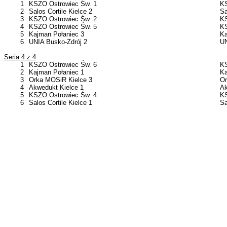
1
KSZO Ostrowiec Św. 1
KS
2
Salos Cortile Kielce 2
Sa
3
KSZO Ostrowiec Św. 2
KS
4
KSZO Ostrowiec Św. 5
KS
5
Kajman Połaniec 3
Ka
6
UNIA Busko-Zdrój 2
UN
Seria 4 z 4
1
KSZO Ostrowiec Św. 6
KS
2
Kajman Połaniec 1
Ka
3
Orka MOSiR Kielce 3
Or
4
Akwedukt Kielce 1
Ak
5
KSZO Ostrowiec Św. 4
KS
6
Salos Cortile Kielce 1
Sa