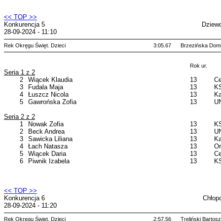
<< TOP >>
Konkurencja 5
Dziewc
28-09-2024 - 11:10
Rek Okręgu Święt. Dzieci
3:05.67
Brzezińska Domi
Rok ur.
Seria 1 z 2
2
Wiącek Klaudia
13
Ce
3
Fudala Maja
13
KS
4
Łuszcz Nicola
13
Ka
5
Gawrońska Zofia
13
UN
Seria 2 z 2
1
Nowak Zofia
13
KS
2
Beck Andrea
13
UN
3
Sawicka Liliana
13
Ka
4
Łach Natasza
13
Or
5
Wiącek Daria
13
Ce
6
Piwnik Izabela
13
KS
<< TOP >>
Konkurencja 6
Chłop
28-09-2024 - 11:20
Rek Okręgu Święt. Dzieci
2:57.56
Treliński Bartosz