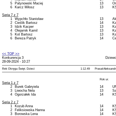
5
Patynowski Maciej
13
Or
6
Karcz Miłosz
13
KS
Seria 7 z 7
1
Wypchło Stanisław
13
Ak
2
Cieślik Bartosz
14
Ka
3
Idzik Kacper
13
Ka
4
Olejarnik Kamil
13
Ka
5
Kot Bartosz
13
Ka
6
Bereza Patryk
14
Ce
<< TOP >>
Konkurencja 3
Dziewc
28-09-2024 - 10:27
Rek Okręgu Święt. Dzieci
1:12.49
Prasał Aleksand
Rok ur.
Seria 1 z 7
2
Burek Gabryiela
14
UN
3
Liwocha Nela
13
Sa
4
Ogorzałek Ida
14
KS
Seria 2 z 7
1
Kozub Anna
14
KS
2
Feliksiowska Hanna
14
KS
3
Borowska Lena
14
KS