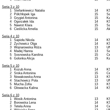
Seria 3 z 10
1
Stefankiewicz Natalia
14
KS
2
Półchłopek Iga
15
Sa
3
Grygiel Antonina
15
Ka
4
Ogorzałek Ida
14
KS
5
Nawrot Klara
15
Sa
6
Cieślicka Amelia
15
Ak
Seria 4 z 10
1
Sapioła Nikola
14
KS
2
Zychowicz Olga
14
KS
3
Wojnarowska Róża
13
UN
4
Madej Hanna
13
Sa
5
Sosnowska Karolina
15
Ce
6
Golonka Alicja
15
Ka
Seria 5 z 10
1
Kozub Anna
14
KS
2
Sroka Antonina
15
Ce
3
Nowakowska Anna
13
KS
4
Stachowicz Pola
13
UN
5
Mucha Zofia
13
KS
6
Głowacka Kalina
14
KS
Seria 6 z 10
1
Wosik Antonina
13
KS
2
Borowska Lena
14
KS
3
Tetela Anna
14
Ce
4
Wójcicka Anna
13
UN