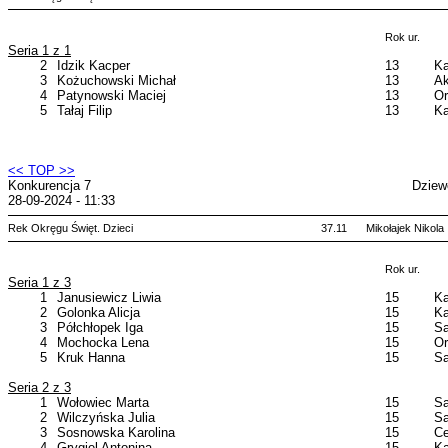
Rok ur.
Seria 1 z 1
2
Idzik Kacper
13
Ka
3
Kożuchowski Michał
13
Ak
4
Patynowski Maciej
13
Or
5
Tałaj Filip
13
Ka
<< TOP >>
Konkurencja 7
Dziew
28-09-2024 - 11:33
Rek Okręgu Święt. Dzieci
37.11
Mikołajek Nikola
Rok ur.
Seria 1 z 3
1
Janusiewicz Liwia
15
Ka
2
Golonka Alicja
15
Ka
3
Półchłopek Iga
15
Sa
4
Mochocka Lena
15
Or
5
Kruk Hanna
15
Sa
Seria 2 z 3
1
Wołowiec Marta
15
Sa
2
Wilczyńska Julia
15
Sa
3
Sosnowska Karolina
15
Ce
4
Grygiel Antonina
15
Ka