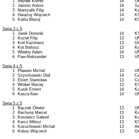
1
Młynek Kornel
14
Or
2
Jamróz Antoni
14
Sa
3
Marszalik Filip
14
Ka
4
Haraźny Wojciech
14
KS
5
Kalita Błażej
14
KS
Seria 3 z 5
1
Jarek Dominik
14
KS
2
Kozieł Filip
13
UN
3
Król Kazimierz
13
Or
4
Kot Bartosz
13
Ka
5
Władny Adam
14
UN
6
Paw Aleksander
13
UN
Seria 4 z 5
1
Pławski Michał
13
UN
2
Szyszkowski Olaf
14
Ce
3
Ekiert Stanisław
13
Ce
4
Wróbel Maciej
13
KS
5
Kusik Ernest
14
Ka
6
Kasza Alan
14
UN
Seria 5 z 5
1
Bączek Oliwier
13
UN
2
Rachuna Marcel
13
Ka
3
Kosowicz Gabriel
13
Ka
4
Karcz Miłosz
13
KS
5
Kożuchowski Michał
13
Ak
6
Kobos Wojciech
13
Or