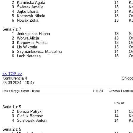
2
Kamińska Agata
14
Ka
3
Świątek Amelia
13
Ka
4
Jajko Liliana
14
Ka
5
Kacprzyk Nikola
13
Or
6
Nowak Zofia
13
KS
Seria 7 z 7
1
Jędrzejczak Hanna
13
Sa
2
Worwa Alicja
13
Or
3
Karpowicz Aurelia
13
Or
4
Lis Wiktoria
13
Or
5
Szymankiewicz Marcelina
14
Or
6
Łach Natasza
13
Or
<< TOP >>
Konkurencja 4
Chłop
28-09-2024 - 10:47
Rek Okręgu Święt. Dzieci
1:11.84
Grzesik Francis
Rok ur.
Seria 1 z 5
2
Bereza Patryk
14
Ce
3
Cieślik Bartosz
14
Ka
4
Ścisłowski Antoni
14
Ka
Seria 2 z 5