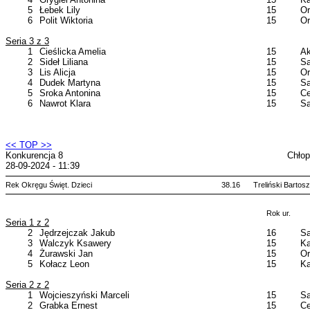
5
Łebek Lily
15
Or
6
Polit Wiktoria
15
Or
Seria 3 z 3
1
Cieślicka Amelia
15
Ak
2
Sideł Liliana
15
Sa
3
Lis Alicja
15
Or
4
Dudek Martyna
15
Sa
5
Sroka Antonina
15
Ce
6
Nawrot Klara
15
Sa
<< TOP >>
Konkurencja 8
Chłop
28-09-2024 - 11:39
Rek Okręgu Święt. Dzieci
38.16
Treliński Bartosz
Rok ur.
Seria 1 z 2
2
Jędrzejczak Jakub
16
Sa
3
Walczyk Ksawery
15
Ka
4
Żurawski Jan
15
Or
5
Kołacz Leon
15
Ka
Seria 2 z 2
1
Wojcieszyński Marceli
15
Sa
2
Grabka Ernest
15
Ce