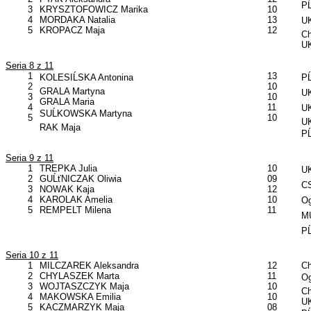
PĹ
3
KRYSZTOFOWICZ Marika
10
4
MORDAKA Natalia
13
UK
5
KROPACZ Maja
12
C
UK
Seria 8 z 11
1
13
KOLESIĹSKA Antonina
PĹ
2
10
GRALA Martyna
UK
3
10
GRALA Maria
4
11
UK
SUĹKOWSKA Martyna
5
10
UK
RAK Maja
PĹ
Seria 9 z 11
1
TREPKA Julia
10
UK
2
GUĹťNICZAK Oliwia
09
CS
3
NOWAK Kaja
12
4
KAROLAK Amelia
10
Og
5
REMPELT Milena
11
MU
PĹ
Seria 10 z 11
1
MILCZAREK Aleksandra
12
C
2
CHYLASZEK Marta
11
Og
3
WOJTASZCZYK Maja
10
C
4
MAKOWSKA Emilia
10
UK
5
KACZMARZYK Maja
08