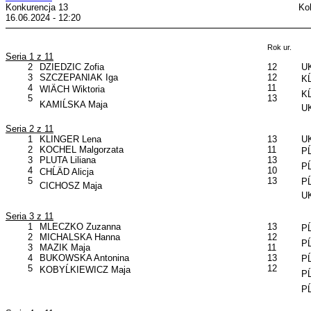
Konkurencja 13
Ko
16.06.2024 - 12:20
Rok ur.
Seria 1 z 11
2
DZIEDZIC Zofia
12
UK
3
SZCZEPANIAK Iga
12
KĹ
4
11
WIÄCH Wiktoria
KĹ
5
13
KAMIĹSKA Maja
UK
Seria 2 z 11
1
KLINGER Lena
13
UK
2
KOCHEL Malgorzata
11
PĹ
3
PLUTA Liliana
13
PĹ
4
10
CHĹÄD Alicja
5
13
PĹ
CICHOSZ Maja
UK
Seria 3 z 11
1
MLECZKO Zuzanna
13
PĹ
2
MICHALSKA Hanna
12
PĹ
3
MAZIK Maja
11
4
BUKOWSKA Antonina
13
PĹ
5
12
KOBYĹKIEWICZ Maja
PĹ
PĹ