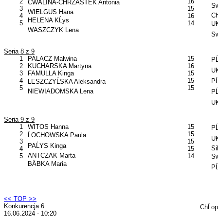
2
16
CWALINA-CHRZÄSTEK Antonia
Sw
3
15
WIELGUS Hana
C
4
16
HELENA KĹys
5
14
UK
WASZCZYK Lena
Sw
Seria 8 z 9
1
PALACZ Malwina
15
PĹ
2
KUCHARSKA Martyna
16
UK
3
FAMULLA Kinga
15
4
15
PĹ
LESZCZYĹSKA Aleksandra
5
15
NIEWIADOMSKA Lena
PĹ
UK
Seria 9 z 9
1
WITOS Hanna
15
PĹ
2
15
ĹOCHOWSKA Paula
U
3
15
PAĹYS Kinga
Si
4
15
ANTCZAK Marta
5
14
Sw
BÄBKA Maria
PĹ
<< TOP >>
Konkurencja 6
ChĹo
16.06.2024 - 10:20