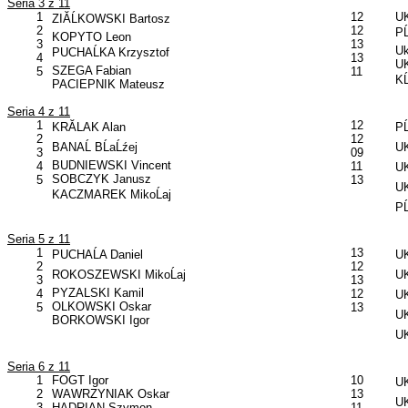
Seria 3 z 11
1
12
UK
ZIĂĹKOWSKI Bartosz
2
12
PĹ
KOPYTO Leon
3
13
Uk
PUCHAĹKA Krzysztof
4
13
UK
SZEGA Fabian
5
11
KĹ
PACIEPNIK Mateusz
Seria 4 z 11
1
12
KRĂLAK Alan
PĹ
2
12
BANAĹ BĹaĹźej
UK
3
09
BUDNIEWSKI Vincent
4
11
UK
SOBCZYK Janusz
5
13
UK
KACZMAREK MikoĹaj
PĹ
Seria 5 z 11
1
13
PUCHAĹA Daniel
UK
2
12
ROKOSZEWSKI MikoĹaj
UK
3
13
PYZALSKI Kamil
4
12
U
OLKOWSKI Oskar
5
13
UK
BORKOWSKI Igor
UK
Seria 6 z 11
1
FOGT Igor
10
UK
2
WAWRZYNIAK Oskar
13
UK
3
HADRIAN Szymon
11