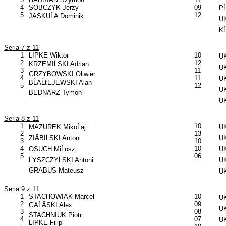
4
SOBCZYK Jerzy
09
PĹ
5
12
JASKUĹA Dominik
UK
KĹ
Seria 7 z 11
1
LIPKE Wiktor
10
UK
2
12
KRZEMIĹSKI Adrian
UK
3
11
GRZYBOWSKI Oliwier
4
11
UK
BĹAĹťEJEWSKI Alan
5
12
UK
BEDNARZ Tymon
U
Seria 8 z 11
1
10
MAZUREK MikoĹaj
UK
2
13
ZIÄBIĹSKI Antoni
U
3
10
4
10
OSUCH MiĹosz
UK
5
06
ĹYSZCZYĹSKI Antoni
UK
GRABUS Mateusz
UK
Seria 9 z 11
1
STACHOWIAK Marcel
10
UK
2
09
GAĹÄSKI Alex
UK
3
08
STACHNIUK Piotr
4
07
UK
LIPKE Filip