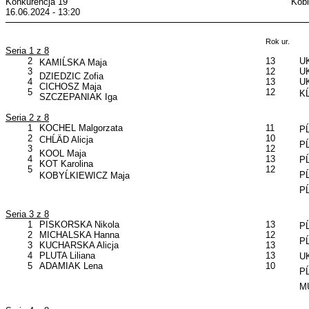
Konkurencja 19
Kobi
16.06.2024 - 13:20
Rok ur.
Seria 1 z 8
2
13
UK
KAMIĹSKA Maja
3
12
UK
DZIEDZIC Zofia
4
13
UK
CICHOSZ Maja
5
12
KĹ
SZCZEPANIAK Iga
Seria 2 z 8
1
KOCHEL Malgorzata
11
PĹ
2
10
CHĹÄD Alicja
PĹ
3
12
KOOL Maja
4
13
PĹ
KOT Karolina
5
12
PĹ
KOBYĹKIEWICZ Maja
PĹ
Seria 3 z 8
1
PISKORSKA Nikola
13
PĹ
2
MICHALSKA Hanna
12
PĹ
3
KUCHARSKA Alicja
13
4
PLUTA Liliana
13
UK
5
ADAMIAK Lena
10
PĹ
MU