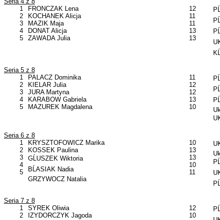
Seria 4 z 8
1
FRONCZAK Lena
12
PĹ
2
KOCHANEK Alicja
11
PĹ
3
MAZIK Maja
11
4
DONAT Alicja
13
PĹ
5
ZAWADA Julia
13
UK
KĹ
Seria 5 z 8
1
PALACZ Dominika
11
PĹ
2
KIELAR Julia
12
PĹ
3
JURA Martyna
12
4
KARABOW Gabriela
13
PĹ
5
MAZUREK Magdalena
10
Uk
UK
Seria 6 z 8
1
KRYSZTOFOWICZ Marika
10
UK
2
KOSSEK Paulina
13
Uk
3
13
GĹUSZEK Wiktoria
PĹ
4
10
BĹASIAK Nadia
5
11
UK
GRZYWOCZ Natalia
PĹ
Seria 7 z 8
1
SYREK Oliwia
12
PĹ
2
IZYDORCZYK Jagoda
10
UK