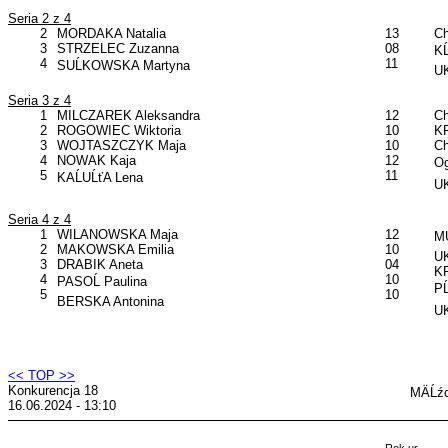
Seria 2 z 4
2
MORDAKA Natalia
13
C
3
STRZELEC Zuzanna
08
KĹ
4
11
SUĹKOWSKA Martyna
UK
Seria 3 z 4
1
MILCZAREK Aleksandra
12
C
2
ROGOWIEC Wiktoria
10
KP
3
WOJTASZCZYK Maja
10
C
4
NOWAK Kaja
12
Og
5
11
KAĹUĹťA Lena
UK
Seria 4 z 4
1
WILANOWSKA Maja
12
MU
2
MAKOWSKA Emilia
10
UK
3
DRABIK Aneta
04
KP
4
10
PASOĹ Paulina
PĹ
5
10
BERSKA Antonina
UK
<< TOP >>
Konkurencja 18
MÄĹź
16.06.2024 - 13:10