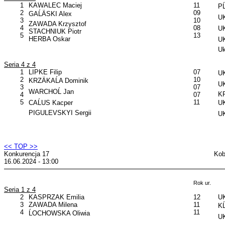
1
KAWALEC Maciej
11
PĹ
2
09
GAĹÄSKI Alex
UK
3
10
ZAWADA Krzysztof
4
08
UK
STACHNIUK Piotr
5
13
HERBA Oskar
UK
Uk
Seria 4 z 4
1
LIPKE Filip
07
UK
2
10
KRZÄKAĹA Dominik
UK
3
07
WARCHOĹ Jan
K
4
07
5
11
CAĹUS Kacper
U
PIGULEVSKYI Sergii
UK
<< TOP >>
Konkurencja 17
Kob
16.06.2024 - 13:00
Rok ur.
Seria 1 z 4
2
KASPRZAK Emilia
12
UK
3
ZAWADA Milena
11
KĹ
4
11
ĹOCHOWSKA Oliwia
U