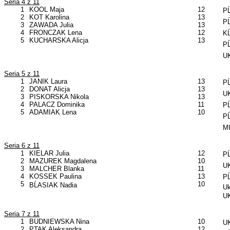
Seria 4 z 11
1
KOOL Maja
12
PĹ
2
KOT Karolina
13
PĹ
3
ZAWADA Julia
13
4
FRONCZAK Lena
12
KĹ
5
KUCHARSKA Alicja
13
PĹ
UK
Seria 5 z 11
1
JANIK Laura
13
PĹ
2
DONAT Alicja
13
UK
3
PISKORSKA Nikola
13
4
PALACZ Dominika
11
PĹ
5
ADAMIAK Lena
10
PĹ
MU
Seria 6 z 11
1
KIELAR Julia
12
PĹ
2
MAZUREK Magdalena
10
UK
3
MALCHER Blanka
11
4
KOSSEK Paulina
13
PĹ
5
10
BĹASIAK Nadia
Uk
UK
Seria 7 z 11
1
BUDNIEWSKA Nina
10
UK
2
PTAK Aleksandra
12