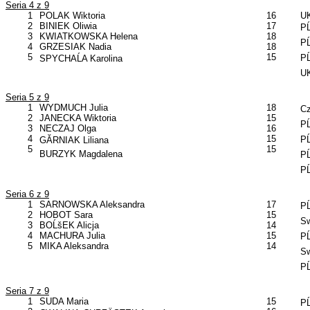
Seria 4 z 9
1
POLAK Wiktoria
16
UK
2
BINIEK Oliwia
17
PĹ
3
KWIATKOWSKA Helena
18
PĹ
4
GRZESIAK Nadia
18
5
15
PĹ
SPYCHAĹA Karolina
UK
Seria 5 z 9
1
WYDMUCH Julia
18
Cz
2
JANECKA Wiktoria
15
PĹ
3
NECZAJ Olga
16
4
15
PĹ
GĂRNIAK Liliana
5
15
BURZYK Magdalena
PĹ
PĹ
Seria 6 z 9
1
SARNOWSKA Aleksandra
17
PĹ
2
HOBOT Sara
15
Sw
3
BOĹšEK Alicja
14
4
MACHURA Julia
15
PĹ
5
MIKA Aleksandra
14
Sw
PĹ
Seria 7 z 9
1
SUDA Maria
15
PĹ