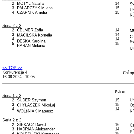
2
MOTYL Natalia
14
Sw
3
PALARCZYK Milena
15
UK
4
CZAPNIK Amelia
15
KĹ
Seria 2 z 2
2
CELMER Zofia
14
MU
3
14
MACIĹSKA Kornelia
C
4
14
DESKA Karolina
Sw
5
15
BARAN Melania
UK
<< TOP >>
Konkurencja 4
ChĹo
16.06.2024 - 10:05
Rok ur.
Seria 1 z 2
2
SUDER Szymon
15
UK
3
15
CHYLASZEK MikoĹaj
Og
4
14
WOĹšNIAK Mateusz
KP
Seria 2 z 2
2
SIEKACZ Dawid
16
Cz
3
HADRIAN Aleksander
14
PĹ
4
15