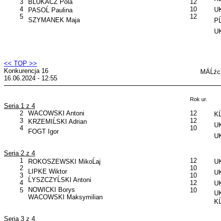
3
BLUKACZ Pola
12
4
10
U
PASOĹ Paulina
5
12
SZYMANEK Maja
PĹ
U
<< TOP >>
Konkurencja 16
MÄĹźc
16.06.2024 - 12:55
Rok ur.
Seria 1 z 4
2
WACOWSKI Antoni
12
KĹ
3
12
KRZEMIĹSKI Adrian
UK
4
10
FOGT Igor
UK
Seria 2 z 4
1
12
ROKOSZEWSKI MikoĹaj
UK
2
10
LIPKE Wiktor
UK
3
10
ĹYSZCZYĹSKI Antoni
4
12
UK
NOWICKI Borys
5
10
UK
WACOWSKI Maksymilian
KĹ
Seria 3 z 4