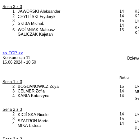
Seria 3 z 3
1
JAWORSKI Aleksander
14
KS
2
14
KP
CHYLIĹSKI Fryderyk
3
15
U
SKIBA MichaĹ
4
14
KP
WOĹšNIAK Mateusz
5
15
KĹ
GALICZAK Kajetan
<< TOP >>
Konkurencja 11
Dziewc
16.06.2024 - 10:50
Rok ur.
Seria 1 z 3
2
BOGDANOWICZ Zoya
15
Uk
3
CELMER Zofia
14
MU
4
KANIA Katarzyna
14
Sw
Seria 2 z 3
2
14
KICIĹSKA Nicole
U
3
15
SZAFRON Marta
UK
4
14
MIKA Estera
PĹ