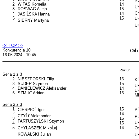
KĹ
2
WITAS Kornelia
14
UK
3
ROSWAG Alicja
15
C
4
14
JASIĹSKA Hanna
5
15
U
SIERNY Martyna
UK
<< TOP >>
Konkurencja 10
ChĹ
16.06.2024 - 10:45
Rok ur.
Seria 1 z 3
2
NIESZPORSKI Filip
16
KĹ
3
SUDER Szymon
15
UK
4
DANIELEWICZ Aleksander
14
UK
5
SZMUC Adrian
15
MK
Seria 2 z 3
1
15
CIERPIOĹ Igor
PĹ
2
14
CZYĹť Aleksander
PĹ
3
15
FARTUSZYĹSKI Szymon
UK
4
15
5
14
CHYLASZEK MikoĹaj
Og
KOWALSKI Julian
U