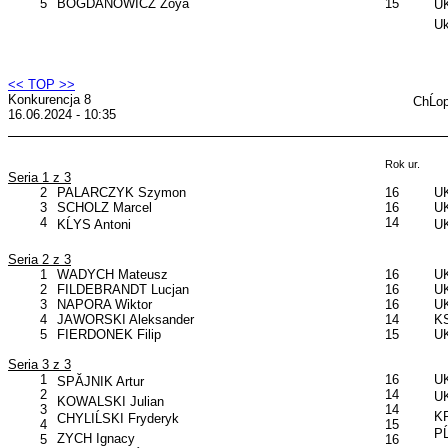
5
BOGDANOWICZ Zoya
15
UK
Uk
<< TOP >>
Konkurencja 8
ChĹo
16.06.2024 - 10:35
Rok ur.
Seria 1 z 3
2
PALARCZYK Szymon
16
UK
3
SCHOLZ Marcel
16
UK
4
14
KĹYS Antoni
UK
Seria 2 z 3
1
WADYCH Mateusz
16
UK
2
FILDEBRANDT Lucjan
16
UK
3
NAPORA Wiktor
16
UK
4
JAWORSKI Aleksander
14
KS
5
FIERDONEK Filip
15
UK
Seria 3 z 3
1
16
UK
SPĂJNIK Artur
2
14
U
KOWALSKI Julian
3
14
KP
CHYLIĹSKI Fryderyk
4
15
PĹ
ZYCH Ignacy
5
16