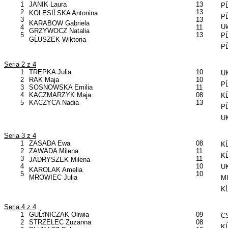
1
JANIK Laura
13
PĹ
2
13
KOLESIĹSKA Antonina
PĹ
3
13
KARABOW Gabriela
Uk
4
11
GRZYWOCZ Natalia
5
13
PĹ
GĹUSZEK Wiktoria
PĹ
Seria 2 z 4
1
TREPKA Julia
10
UK
2
RAK Maja
10
PĹ
3
SOSNOWSKA Emilia
11
4
KACZMARZYK Maja
08
KĹ
5
KACZYCA Nadia
13
PĹ
UK
Seria 3 z 4
1
ZASADA Ewa
08
KĹ
2
ZAWADA Milena
11
KĹ
3
11
JÄDRYSZEK Milena
4
10
U
KAROLAK Amelia
5
10
MROWIEC Julia
MU
KĹ
Seria 4 z 4
1
GUĹťNICZAK Oliwia
09
CS
2
STRZELEC Zuzanna
08
KĹ