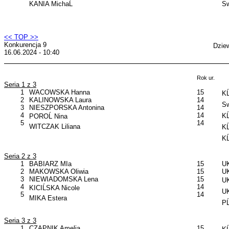
KANIA MichaĹ
Sw
<< TOP >>
Konkurencja 9
Dzie
16.06.2024 - 10:40
Rok ur.
Seria 1 z 3
1
WACOWSKA Hanna
15
KĹ
2
KALINOWSKA Laura
14
Sw
3
NIESZPORSKA Antonina
14
4
14
KĹ
POROĹ Nina
5
14
WITCZAK Liliana
KĹ
KĹ
Seria 2 z 3
1
BABIARZ MIa
15
UK
2
MAKOWSKA Oliwia
15
UK
3
NIEWIADOMSKA Lena
15
UK
4
14
KICIĹSKA Nicole
U
5
14
MIKA Estera
PĹ
Seria 3 z 3
1
CZAPNIK Amelia
15