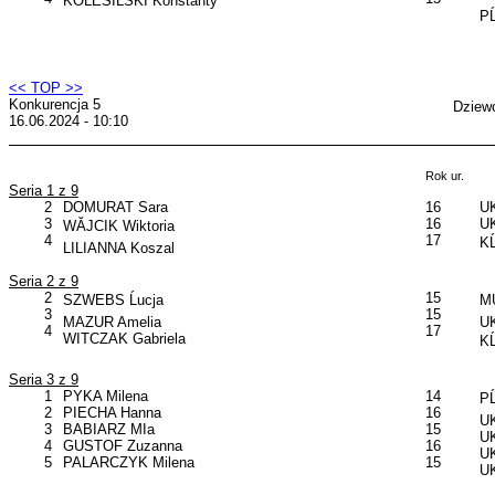
KOLESIĹSKI Konstanty
PĹ
<< TOP >>
Konkurencja 5
Dziewc
16.06.2024 - 10:10
Rok ur.
Seria 1 z 9
2
DOMURAT Sara
16
UK
3
16
UK
WĂJCIK Wiktoria
4
17
KĹ
LILIANNA Koszal
Seria 2 z 9
2
15
SZWEBS Ĺucja
MU
3
15
MAZUR Amelia
UK
4
17
WITCZAK Gabriela
KĹ
Seria 3 z 9
1
PYKA Milena
14
PĹ
2
PIECHA Hanna
16
UK
3
BABIARZ MIa
15
UK
4
GUSTOF Zuzanna
16
UK
5
PALARCZYK Milena
15
UK