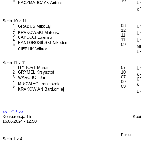
5
10
KACZMARCZYK Antoni
UK
KĹ
Seria 10 z 11
1
08
GRABUS MikoĹaj
UK
2
12
KRAKOWSKI Mateusz
U
3
11
CAPUCCI Lorenzo
4
11
UK
KANTOROSIĹSKI Nikodem
5
09
M
CIEPLIK Wiktor
UK
Seria 11 z 11
1
ĹťYBORT Marcin
07
UK
2
GRYMEL Krzysztof
10
KP
3
07
WARCHOĹ Jan
K
4
09
MROWIEC Franciszek
KĹ
5
09
KRAKOWIAN BartĹomiej
U
<< TOP >>
Konkurencja 15
Kobi
16.06.2024 - 12:50
Rok ur.
Seria 1 z 4