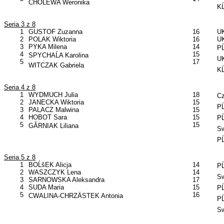
CHOLEWA Weronika
KĹ
Seria 3 z 8
1
GUSTOF Zuzanna
16
UK
2
POLAK Wiktoria
16
UK
3
PYKA Milena
14
PĹ
4
15
SPYCHAĹA Karolina
UK
5
17
WITCZAK Gabriela
KĹ
Seria 4 z 8
1
WYDMUCH Julia
18
Cz
2
JANECKA Wiktoria
15
PĹ
3
PALACZ Malwina
15
4
HOBOT Sara
15
PĹ
5
15
GĂRNIAK Liliana
Sw
PĹ
Seria 5 z 8
1
BOĹšEK Alicja
14
PĹ
2
WASZCZYK Lena
14
Sw
3
SARNOWSKA Aleksandra
17
4
SUDA Maria
15
PĹ
5
16
CWALINA-CHRZÄSTEK Antonia
PĹ
Sw