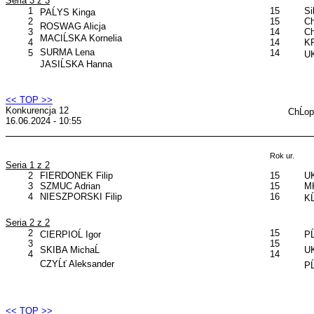
Seria 3 z 3
1
15
Si
PAĹYS Kinga
2
15
C
ROSWAG Alicja
3
14
C
MACIĹSKA Kornelia
4
14
KP
SURMA Lena
5
14
U
JASIĹSKA Hanna
<< TOP >>
Konkurencja 12
ChĹo
16.06.2024 - 10:55
Rok ur.
Seria 1 z 2
2
FIERDONEK Filip
15
UK
3
SZMUC Adrian
15
MK
4
NIESZPORSKI Filip
16
KĹ
Seria 2 z 2
2
15
CIERPIOĹ Igor
PĹ
3
15
SKIBA MichaĹ
U
4
14
CZYĹť Aleksander
PĹ
<< TOP >>