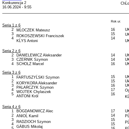
Konkurencja 2
ChĹ
16.06.2024 - 9:55
Rok ur.
Seria 1 z 6
2
16
UK
MĹOCZEK Mateusz
3
15
UK
ROKOSZEWSKI Franciszek
4
14
KĹYS Antoni
UK
Seria 2 z 6
2
DANIELEWICZ Aleksander
14
UK
3
CZERNIK Szymon
14
UK
4
SCHOLZ Marcel
16
UK
Seria 3 z 6
1
15
UK
FARTUSZYĹSKI Szymon
2
15
Uk
KORYKORA Aleksander
3
16
UK
PALARCZYK Szymon
4
17
Og
WOJTEK Chylaszek
5
16
ANTONI Król
KĹ
Seria 4 z 6
1
BOGDANOWICZ Alec
17
UK
2
14
ANIOĹ Kamil
PĹ
3
15
RADZIOCH Szymon
PĹ
4
15
GÄBUS Mikolaj
5
16
PĹ