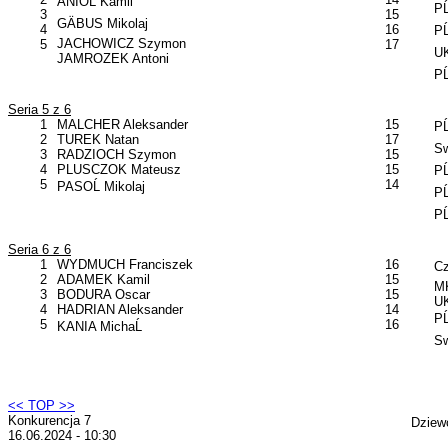
ANIOĹ Kamil
PĹ
3
15
GÄBUS Mikolaj
4
16
PĹ
JACHOWICZ Szymon
5
17
UK
JAMROZEK Antoni
PĹ
Seria 5 z 6
1
MALCHER Aleksander
15
PĹ
2
TUREK Natan
17
Sw
3
RADZIOCH Szymon
15
4
PLUSCZOK Mateusz
15
PĹ
5
14
PASOĹ Mikolaj
PĹ
PĹ
Seria 6 z 6
1
WYDMUCH Franciszek
16
Cz
2
ADAMEK Kamil
15
MK
3
BODURA Oscar
15
UK
4
HADRIAN Aleksander
14
PĹ
5
16
KANIA MichaĹ
Sw
<< TOP >>
Konkurencja 7
Dziew
16.06.2024 - 10:30