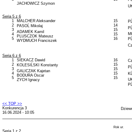
JACHOWICZ Szymon
UK
Seria 5 z 6
1
MALCHER Aleksander
15
PĹ
2
14
PASOĹ Mikolaj
PĹ
3
15
ADAMEK Kamil
MK
4
15
PLUSCZOK Mateusz
5
16
PĹ
WYDMUCH Franciszek
Cz
Seria 6 z 6
1
SIEKACZ Dawid
16
Cz
2
15
KOLESIĹSKI Konstanty
PĹ
3
15
GALICZAK Kajetan
4
15
KĹ
BODURA Oscar
5
15
UK
ZYCH Ignacy
PĹ
<< TOP >>
Konkurencja 3
Dziew
16.06.2024 - 10:05
Rok ur.
Seria 1 z 2