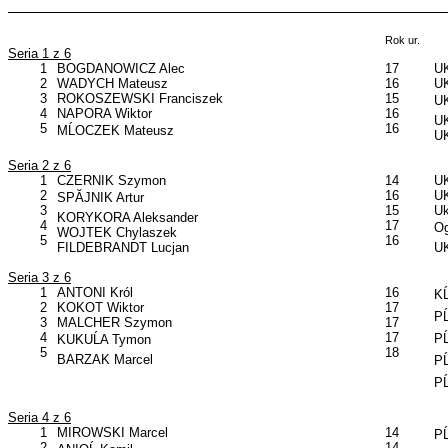
Rok ur.
Seria 1 z 6
1
BOGDANOWICZ Alec
17
UK
2
WADYCH Mateusz
16
UK
3
ROKOSZEWSKI Franciszek
15
UK
4
NAPORA Wiktor
16
UK
5
16
MĹOCZEK Mateusz
UK
Seria 2 z 6
1
CZERNIK Szymon
14
UK
2
16
UK
SPĂJNIK Artur
3
15
Uk
KORYKORA Aleksander
4
17
Og
WOJTEK Chylaszek
5
16
FILDEBRANDT Lucjan
UK
Seria 3 z 6
1
ANTONI Król
16
KĹ
2
KOKOT Wiktor
17
PĹ
3
MALCHER Szymon
17
4
17
PĹ
KUKUĹA Tymon
5
18
BARZAK Marcel
PĹ
PĹ
Seria 4 z 6
1
MIROWSKI Marcel
14
PĹ
2
14