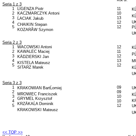
Rok ur.
Seria 1 z 3
1
LIGENZA Piotr
11
KĹ
2
KACZMARCZYK Antoni
10
KĹ
3
13
ĹACIAK Jakub
UK
4
12
CHAIKIN Stepan
5
12
PĹ
KOZARĂW Szymon
UK
Seria 2 z 3
1
WACOWSKI Antoni
12
KĹ
2
KAWALEC Maciej
11
PĹ
3
12
KÄDZIERSKI Jan
4
13
MU
KISTELA Mateusz
5
12
SITARZ Marek
KĹ
UK
Seria 3 z 3
1
09
KRAKOWIAN BartĹomiej
U
2
09
MROWIEC Franciszek
KĹ
3
10
GRYMEL Krzysztof
KP
4
10
KRZÄKAĹA Dominik
5
12
UK
KRAKOWSKI Mateusz
U
<< TOP >>