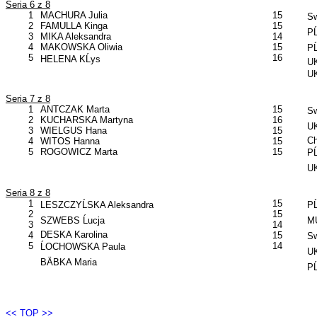
Seria 6 z 8
1
MACHURA Julia
15
Sw
2
FAMULLA Kinga
15
PĹ
3
MIKA Aleksandra
14
4
MAKOWSKA Oliwia
15
PĹ
5
16
HELENA KĹys
UK
UK
Seria 7 z 8
1
ANTCZAK Marta
15
Sw
2
KUCHARSKA Martyna
16
UK
3
WIELGUS Hana
15
C
4
WITOS Hanna
15
5
ROGOWICZ Marta
15
PĹ
UK
Seria 8 z 8
1
15
LESZCZYĹSKA Aleksandra
PĹ
2
15
SZWEBS Ĺucja
MU
3
14
DESKA Karolina
4
15
Sw
5
14
ĹOCHOWSKA Paula
U
BÄBKA Maria
PĹ
<< TOP >>