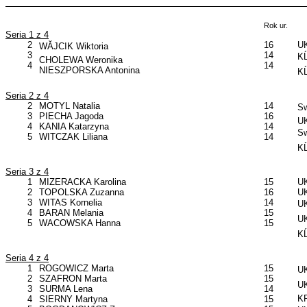
Rok ur.
Seria 1 z 4
2
16
UK
WĂJCIK Wiktoria
3
14
KĹ
CHOLEWA Weronika
4
14
NIESZPORSKA Antonina
KĹ
Seria 2 z 4
2
MOTYL Natalia
14
Sw
3
PIECHA Jagoda
16
UK
4
KANIA Katarzyna
14
Sw
5
WITCZAK Liliana
14
KĹ
Seria 3 z 4
1
MIZERACKA Karolina
15
UK
2
TOPOLSKA Zuzanna
16
UK
3
WITAS Kornelia
14
UK
4
BARAN Melania
15
UK
5
WACOWSKA Hanna
15
KĹ
Seria 4 z 4
1
ROGOWICZ Marta
15
UK
2
SZAFRON Marta
15
UK
3
SURMA Lena
14
KP
4
SIERNY Martyna
15