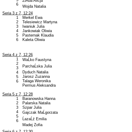
ZiÄba Alicja
6
Wojda Natalia
Seria 3 z 7, 12:24
1
Merkel Ewa
2
Telesiewicz Martyna
3
Iwaniuk Julia
4
Jankowiak Oliwia
5
Pasternak Klaudia
6
Kaleta Oliwia
Seria 4 z 7, 12:26
1
WaĹko Faustyna
2
ParchaĹska Julia
3
Dyduch Natalia
4
Jarosz Zuzanna
5
Talaga Weronika
6
Permus Aleksandra
Seria 5 z 7, 12:28
1
Baranowska Hanna
2
Palarska Natalia
3
Szpar Julia
4
Gajczak MaĹgorzata
5
ĹazaĹź Emilia
6
Madej Zofia
Seria 6 z 7, 12:30