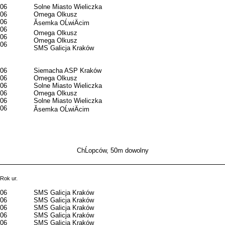
06
Solne Miasto Wieliczka
06
Omega Olkusz
06
Ăsemka OĹwiÄcim
06
Omega Olkusz
06
Omega Olkusz
06
SMS Galicja Kraków
06
Siemacha ASP Kraków
06
Omega Olkusz
06
Solne Miasto Wieliczka
06
Omega Olkusz
06
Solne Miasto Wieliczka
06
Ăsemka OĹwiÄcim
ChĹopców, 50m dowolny
Rok ur.
06
SMS Galicja Kraków
06
SMS Galicja Kraków
06
SMS Galicja Kraków
06
SMS Galicja Kraków
06
SMS Galicja Kraków