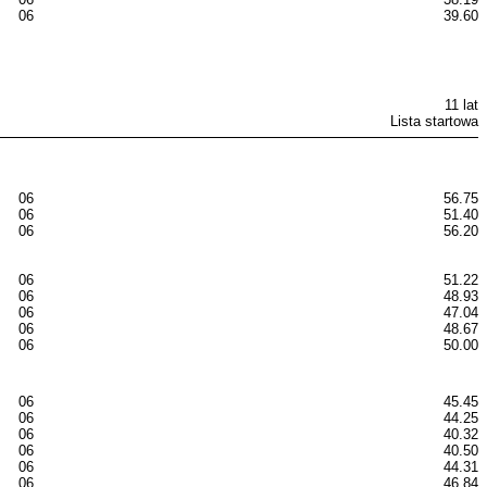
06
39.60
11 lat
Lista startowa
06
56.75
06
51.40
06
56.20
06
51.22
06
48.93
06
47.04
06
48.67
06
50.00
06
45.45
06
44.25
06
40.32
06
40.50
06
44.31
06
46.84