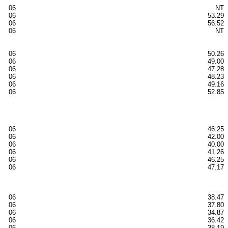
06
NT
06
53.29
06
56.52
06
NT
06
50.26
06
49.00
06
47.28
06
48.23
06
49.16
06
52.85
06
46.25
06
42.00
06
40.00
06
41.26
06
46.25
06
47.17
06
38.47
06
37.80
06
34.87
06
36.42
06
38.19