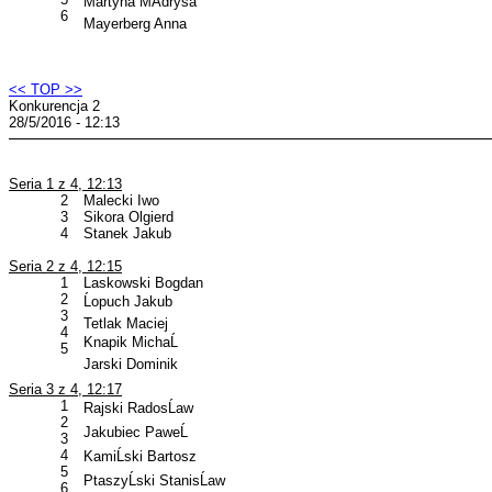
Martyna MÄdrysa
6
Mayerberg Anna
<< TOP >>
Konkurencja 2
28/5/2016 - 12:13
Seria 1 z 4, 12:13
2
Malecki Iwo
3
Sikora Olgierd
4
Stanek Jakub
Seria 2 z 4, 12:15
1
Laskowski Bogdan
2
Ĺopuch Jakub
3
Tetlak Maciej
4
Knapik MichaĹ
5
Jarski Dominik
Seria 3 z 4, 12:17
1
Rajski RadosĹaw
2
Jakubiec PaweĹ
3
4
KamiĹski Bartosz
5
PtaszyĹski StanisĹaw
6