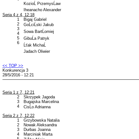
KozioĹ PrzemysĹaw
Iheanacho Alexander
Seria 4 z 4, 12:18
1
Bigaj Gabriel
2
GoĹciĹski Jakub
3
Sowa BartĹomiej
4
5
GibuĹa Patryk
6
Ĺťak MichaĹ
Jadach Oliwier
<< TOP >>
Konkurencja 3
28/5/2016 - 12:21
Seria 1 z 7, 12:21
2
Skrzypek Jagoda
3
Bugajska Marcelina
4
CisĹo Adrianna
Seria 2 z 7, 12:22
1
Grzybowska Natalia
2
Nowak Aleksandra
3
Durbas Joanna
4
Marciniak Marta
5