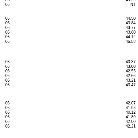
06
NT
06
44.50
06
43.84
06
43.77
06
43.80
06
44.12
06
45.58
06
43.37
06
43.00
06
42.55
06
42.66
06
43.21
06
43.47
06
42.07
06
41.98
06
40.12
06
41.89
06
42.00
06
42.21