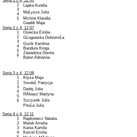
Seria 1 z 4, 12:05
2
Ĺapka Aurelia
3
MaĹysza Julia
4
Michna Klaudia
5
Gawlik Maja
Seria 2 z 4, 12:07
1
Osiecka Emilia
2
GĹogowska DobromiĹa
3
Guzik Karolina
4
Bandura Kinga
5
Zawadzka Dorota
6
Balon Adrianna
Seria 3 z 4, 12:09
1
Kryza Maja
2
SmoleĹ Patrycja
3
Dadej Julia
4
RÄbiasz Martyna
5
Szczurek Julia
6
PituĹa Julia
Seria 4 z 4, 12:11
1
Rapkiewicz Natalia
2
Marek Amelia
3
Kania Kamila
4
Kercel Emilia
5