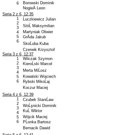
Borowski Dominik
6
NogieÄ Leon
Seria 2 z 6, 12:35
1
Ĺuczkiewicz Julian
2
StóĹ Maksymilian
3
Martyniak Oliwier
4
5
GrÄda Jakub
6
SkoĹuba Kuba
Czerwik Krzysztof
Seria 3 z 6, 12:37
1
Wilczak Szymon
2
KieroĹski Marcel
3
Merta MiĹosz
4
Kowalski Wojciech
5
6
Rybski MikoĹaj
Koczur Maciej
Seria 4 z 6, 12:39
1
Czubek StaniĹaw
2
WoĹşnicki Dominik
3
KuĹ Wiktor
4
Wójcik Maciej
5
6
PĹonka Bartosz
Bernacik Dawid
Seria 5 z 6, 12:41