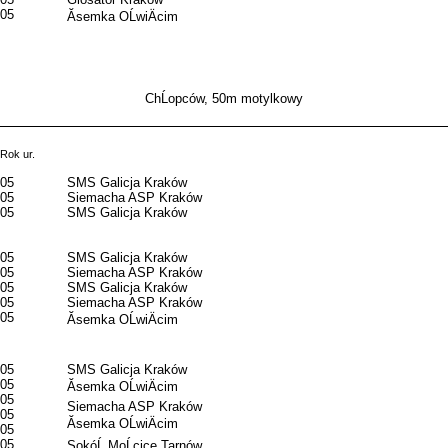
05
Ăsemka OĹwiÄcim
ChĹopców, 50m motylkowy
Rok ur.
05
SMS Galicja Kraków
05
Siemacha ASP Kraków
05
SMS Galicja Kraków
05
SMS Galicja Kraków
05
Siemacha ASP Kraków
05
SMS Galicja Kraków
05
Siemacha ASP Kraków
05
Ăsemka OĹwiÄcim
05
SMS Galicja Kraków
05
Ăsemka OĹwiÄcim
05
Siemacha ASP Kraków
05
Ăsemka OĹwiÄcim
05
05
SokóĹ MoĹcice Tarnów