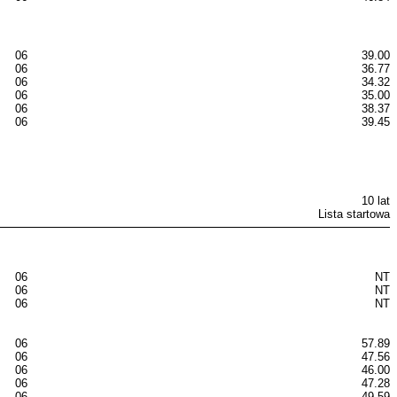
06
39.00
06
36.77
06
34.32
06
35.00
06
38.37
06
39.45
10 lat
Lista startowa
06
NT
06
NT
06
NT
06
57.89
06
47.56
06
46.00
06
47.28
06
49.59