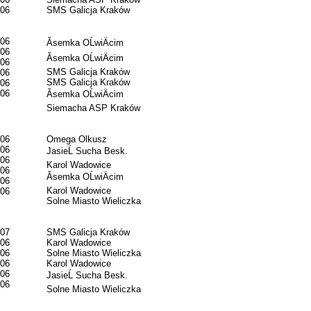
06
SMS Galicja Kraków
06
Ăsemka OĹwiÄcim
06
Ăsemka OĹwiÄcim
06
SMS Galicja Kraków
06
SMS Galicja Kraków
06
06
Ăsemka OĹwiÄcim
Siemacha ASP Kraków
06
Omega Olkusz
06
JasieĹ Sucha Besk.
06
Karol Wadowice
06
Ăsemka OĹwiÄcim
06
Karol Wadowice
06
Solne Miasto Wieliczka
07
SMS Galicja Kraków
06
Karol Wadowice
06
Solne Miasto Wieliczka
06
Karol Wadowice
06
JasieĹ Sucha Besk.
06
Solne Miasto Wieliczka