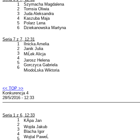
1
Szymacha Magdalena
2
Tomsia Oliwia
3
Juda Aleksandra
4
Kaszuba Maja
5
Polarz Lena
6
Dziekanowska Martyna
Seria 7 z 7, 12:31
1
Ilnicka Amelia
2
Janik Julia
3
MiĹek Alicja
4
Jarosz Helena
5
Gorczyca Gabriela
6
MiodoĹska Wiktoria
<< TOP >>
Konkurencja 4
28/5/2016 - 12:33
Seria 1 z 6, 12:33
1
KÄpa Jan
2
Wojda Jakub
3
Blacha Igor
4
Wojtal PaweĹ
5