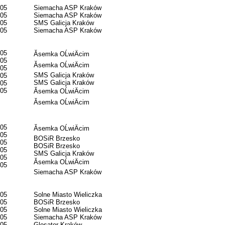
05
Siemacha ASP Kraków
05
Siemacha ASP Kraków
05
SMS Galicja Kraków
05
Siemacha ASP Kraków
05
Ăsemka OĹwiÄcim
05
Ăsemka OĹwiÄcim
05
SMS Galicja Kraków
05
SMS Galicja Kraków
05
05
Ăsemka OĹwiÄcim
Ăsemka OĹwiÄcim
05
Ăsemka OĹwiÄcim
05
BOSiR Brzesko
05
BOSiR Brzesko
05
SMS Galicja Kraków
05
Ăsemka OĹwiÄcim
05
Siemacha ASP Kraków
05
Solne Miasto Wieliczka
05
BOSiR Brzesko
05
Solne Miasto Wieliczka
05
Siemacha ASP Kraków
05
Glosator Kraków