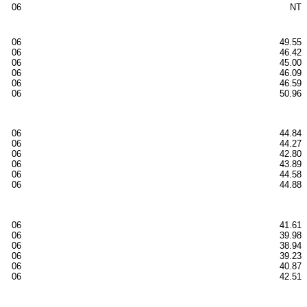
06
NT
06
49.55
06
46.42
06
45.00
06
46.09
06
46.59
06
50.96
06
44.84
06
44.27
06
42.80
06
43.89
06
44.58
06
44.88
06
41.61
06
39.98
06
38.94
06
39.23
06
40.87
06
42.51