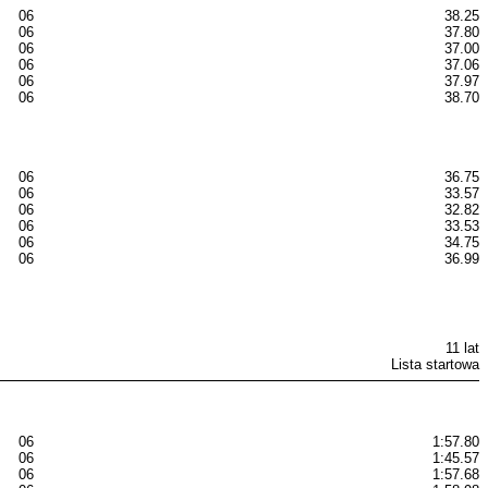
06
38.25
06
37.80
06
37.00
06
37.06
06
37.97
06
38.70
06
36.75
06
33.57
06
32.82
06
33.53
06
34.75
06
36.99
11 lat
Lista startowa
06
1:57.80
06
1:45.57
06
1:57.68