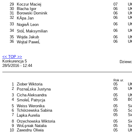
29
Koczur Maciej
07
UK
30
Blacha Igor
06
UK
31
Borowski Dominik
06
UK
32
06
UK
KÄpa Jan
33
06
UK
NogieÄ Leon
34
06
UK
StóĹ Maksymilian
35
Wojda Jakub
06
UK
36
06
UK
Wojtal PaweĹ
<< TOP >>
Konkurencja 5
Dziewc
28/5/2016 - 12:44
Rok ur.
1
Ziober Wiktoria
05
U
2
05
U
PoznaĹska Justyna
3
Cicha Aleksandra
05
UK
4
05
B
SmoleĹ Patrycja
5
Weiss Weronika
05
S
6
Tchórzewska Sabina
05
So
7
05
S
Ĺapka Aurelia
8
Orzechowska Wiktoria
05
S
9
WoĹşniak Natalia
05
S
10
Zawodny Oliwia
05
UK