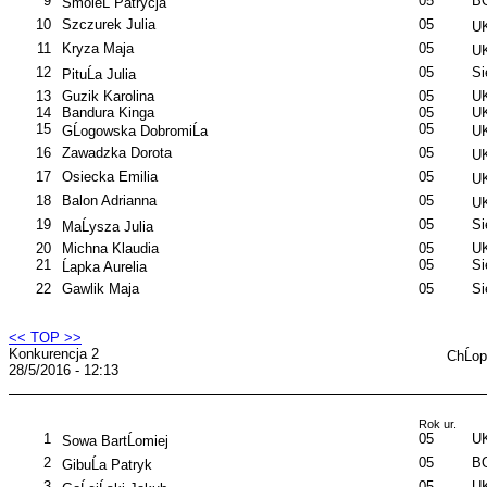
9
05
B
SmoleĹ Patrycja
10
Szczurek Julia
05
UK
11
Kryza Maja
05
UK
12
05
S
PituĹa Julia
13
Guzik Karolina
05
UK
14
Bandura Kinga
05
UK
15
05
GĹogowska DobromiĹa
UK
16
Zawadzka Dorota
05
UK
17
Osiecka Emilia
05
UK
18
Balon Adrianna
05
UK
19
05
S
MaĹysza Julia
20
Michna Klaudia
05
UK
21
05
S
Ĺapka Aurelia
22
Gawlik Maja
05
S
<< TOP >>
Konkurencja 2
ChĹo
28/5/2016 - 12:13
Rok ur.
1
05
UK
Sowa BartĹomiej
2
05
B
GibuĹa Patryk
3
05
UK