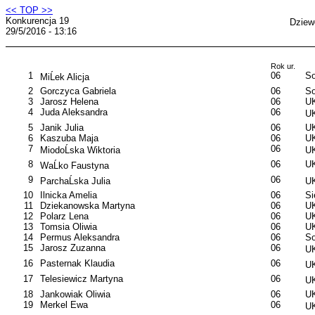
<< TOP >>
Konkurencja 19
Dziew
29/5/2016 - 13:16
Rok ur.
1
06
So
MiĹek Alicja
2
Gorczyca Gabriela
06
So
3
Jarosz Helena
06
U
4
Juda Aleksandra
06
UK
5
Janik Julia
06
U
6
Kaszuba Maja
06
U
7
06
MiodoĹska Wiktoria
UK
8
06
U
WaĹko Faustyna
9
06
ParchaĹska Julia
UK
10
Ilnicka Amelia
06
S
11
Dziekanowska Martyna
06
UK
12
Polarz Lena
06
U
13
Tomsia Oliwia
06
U
14
Permus Aleksandra
06
So
15
Jarosz Zuzanna
06
UK
16
Pasternak Klaudia
06
UK
17
Telesiewicz Martyna
06
UK
18
Jankowiak Oliwia
06
UK
19
Merkel Ewa
06
UK