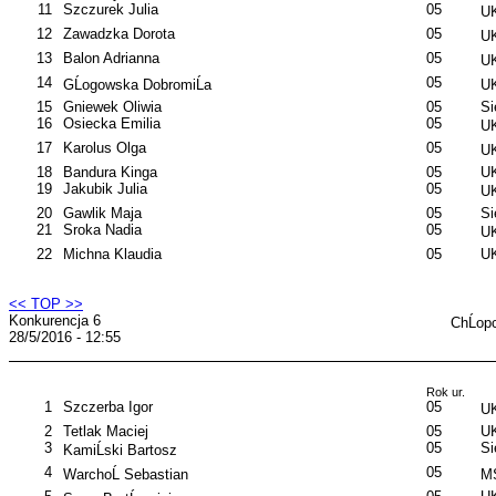
11
Szczurek Julia
05
UK
12
Zawadzka Dorota
05
UK
13
Balon Adrianna
05
UK
14
05
GĹogowska DobromiĹa
UK
15
Gniewek Oliwia
05
S
16
Osiecka Emilia
05
UK
17
Karolus Olga
05
UK
18
Bandura Kinga
05
UK
19
Jakubik Julia
05
UK
20
Gawlik Maja
05
S
21
Sroka Nadia
05
UK
22
Michna Klaudia
05
UK
<< TOP >>
Konkurencja 6
ChĹop
28/5/2016 - 12:55
Rok ur.
1
Szczerba Igor
05
UK
2
Tetlak Maciej
05
UK
3
05
S
KamiĹski Bartosz
4
05
WarchoĹ Sebastian
MS