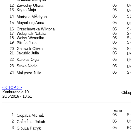
12
Zawodny Oliwia
05
UK
13
Kryza Maja
05
UK
14
05
SS
Martyna MÄdrysa
15
Mayerberg Anna
05
UK
16
Orzechowska Wiktoria
05
S
17
WoĹşniak Natalia
05
S
18
Weiss Weronika
05
S
19
05
S
PituĹa Julia
20
Gniewek Oliwia
05
S
21
Jakubik Julia
05
UK
22
Karolus Olga
05
UK
23
Sroka Nadia
05
UK
24
05
S
MaĹysza Julia
<< TOP >>
Konkurencja 10
ChĹo
28/5/2016 - 13:51
Rok ur.
1
05
So
CiopaĹa MichaĹ
2
05
UK
GoĹciĹski Jakub
3
05
B
GibuĹa Patryk