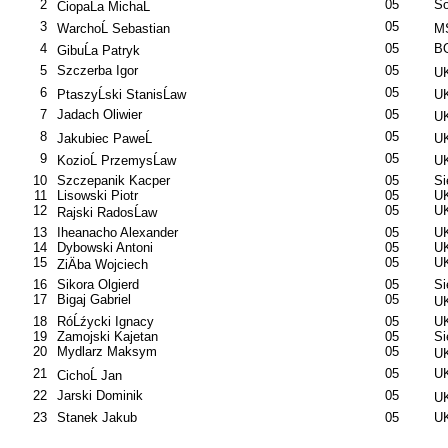
2
05
So
CiopaĹa MichaĹ
3
05
WarchoĹ Sebastian
MS
4
05
B
GibuĹa Patryk
5
Szczerba Igor
05
UK
6
05
PtaszyĹski StanisĹaw
UK
7
Jadach Oliwier
05
UK
8
05
Jakubiec PaweĹ
UK
9
05
KozioĹ PrzemysĹaw
UK
10
Szczepanik Kacper
05
S
11
Lisowski Piotr
05
UK
12
05
UK
Rajski RadosĹaw
13
Iheanacho Alexander
05
UK
14
Dybowski Antoni
05
UK
15
05
UK
ZiÄba Wojciech
16
Sikora Olgierd
05
S
17
Bigaj Gabriel
05
UK
18
RóĹźycki Ignacy
05
UK
19
Zamojski Kajetan
05
S
20
Mydlarz Maksym
05
UK
21
05
UK
CichoĹ Jan
22
Jarski Dominik
05
UK
23
Stanek Jakub
05
UK