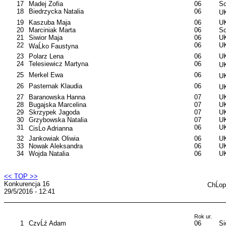
17
Madej Zofia
06
So
18
Biedrzycka Natalia
06
UK
19
Kaszuba Maja
06
U
20
Marciniak Marta
06
So
21
Siwior Maja
06
UK
22
06
U
WaĹko Faustyna
23
Polarz Lena
06
U
24
Telesiewicz Martyna
06
UK
25
Merkel Ewa
06
UK
26
Pasternak Klaudia
06
UK
27
Baranowska Hanna
07
UK
28
Bugajska Marcelina
07
UK
29
Skrzypek Jagoda
07
UK
30
Grzybowska Natalia
07
UK
31
06
UK
CisĹo Adrianna
32
Jankowiak Oliwia
06
UK
33
Nowak Aleksandra
06
UK
34
Wojda Natalia
06
UK
<< TOP >>
Konkurencja 16
ChĹo
29/5/2016 - 12:41
Rok ur.
1
CzyĹź Adam
06
S