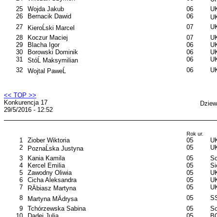
25
Wojda Jakub
06
UK
26
Bernacik Dawid
06
UK
27
07
UK
KieroĹski Marcel
28
Koczur Maciej
07
UK
29
Blacha Igor
06
UK
30
Borowski Dominik
06
UK
31
06
UK
StóĹ Maksymilian
32
06
UK
Wojtal PaweĹ
<< TOP >>
Konkurencja 17
Dziew
29/5/2016 - 12:52
Rok ur.
1
Ziober Wiktoria
05
U
2
05
U
PoznaĹska Justyna
3
Kania Kamila
05
So
4
Kercel Emilia
05
S
5
Zawodny Oliwia
05
UK
6
Cicha Aleksandra
05
UK
7
05
UK
RÄbiasz Martyna
8
05
SS
Martyna MÄdrysa
9
Tchórzewska Sabina
05
So
10
Dadej Julia
05
B