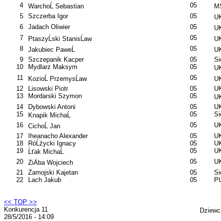
4
05
WarchoĹ Sebastian
MS
5
Szczerba Igor
05
UK
6
Jadach Oliwier
05
UK
7
05
PtaszyĹski StanisĹaw
UK
8
05
Jakubiec PaweĹ
UK
9
Szczepanik Kacper
05
S
10
Mydlarz Maksym
05
UK
11
05
KozioĹ PrzemysĹaw
UK
12
Lisowski Piotr
05
UK
13
Mordarski Szymon
05
UK
14
Dybowski Antoni
05
UK
15
05
S
Knapik MichaĹ
16
05
UK
CichoĹ Jan
17
Iheanacho Alexander
05
UK
18
RóĹźycki Ignacy
05
UK
19
05
UK
Ĺťak MichaĹ
20
05
UK
ZiÄba Wojciech
21
Zamojski Kajetan
05
S
22
Lach Jakub
05
PU
<< TOP >>
Konkurencja 11
Dziewc
28/5/2016 - 14:09