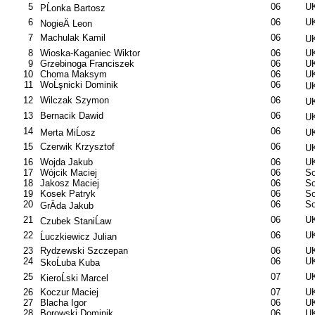
5
06
U
PĹonka Bartosz
6
06
UK
NogieÄ Leon
7
Machulak Kamil
06
UK
8
Wioska-Kaganiec Wiktor
06
U
9
Grzebinoga Franciszek
06
U
10
Choma Maksym
06
U
11
WoĹşnicki Dominik
06
UK
12
Wilczak Szymon
06
UK
13
Bernacik Dawid
06
UK
14
06
Merta MiĹosz
UK
15
Czerwik Krzysztof
06
UK
16
Wojda Jakub
06
UK
17
Wójcik Maciej
06
So
18
Jakosz Maciej
06
So
19
Kosek Patryk
06
So
20
06
So
GrÄda Jakub
21
06
UK
Czubek StaniĹaw
22
06
UK
Ĺuczkiewicz Julian
23
Rydzewski Szczepan
06
UK
24
06
UK
SkoĹuba Kuba
25
07
UK
KieroĹski Marcel
26
Koczur Maciej
07
UK
27
Blacha Igor
06
UK
28
Borowski Dominik
06
UK