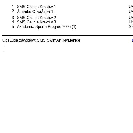
1
SMS Galicja Kraków 1
UK
2
Ăsemka OĹwiÄcim 1
UK
3
SMS Galicja Kraków 2
UK
4
SMS Galicja Kraków 3
UK
5
Akademia Sportu Progres 2005 (1)
S
ObsĹuga zawodów: SMS SwimArt MyĹlenice
.
.