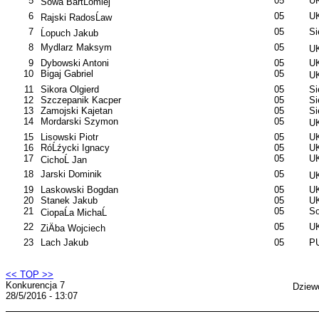
5
05
UK
Sowa BartĹomiej
6
05
UK
Rajski RadosĹaw
7
05
S
Ĺopuch Jakub
8
Mydlarz Maksym
05
UK
9
Dybowski Antoni
05
UK
10
Bigaj Gabriel
05
UK
11
Sikora Olgierd
05
S
12
Szczepanik Kacper
05
S
13
Zamojski Kajetan
05
S
14
Mordarski Szymon
05
UK
15
Lisowski Piotr
05
UK
16
RóĹźycki Ignacy
05
UK
17
05
UK
CichoĹ Jan
18
Jarski Dominik
05
UK
19
Laskowski Bogdan
05
UK
20
Stanek Jakub
05
UK
21
05
So
CiopaĹa MichaĹ
22
05
UK
ZiÄba Wojciech
23
Lach Jakub
05
PU
<< TOP >>
Konkurencja 7
Dziew
28/5/2016 - 13:07