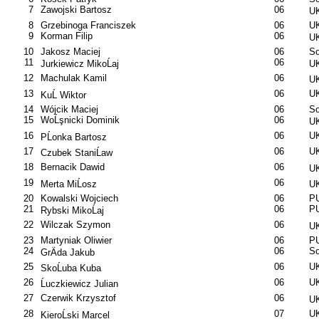
7
Zawojski Bartosz
06
UK
8
Grzebinoga Franciszek
06
U
9
Korman Filip
06
UK
10
Jakosz Maciej
06
So
11
06
Jurkiewicz MikoĹaj
UK
12
Machulak Kamil
06
UK
13
06
U
KuĹ Wiktor
14
Wójcik Maciej
06
So
15
WoĹşnicki Dominik
06
UK
16
06
U
PĹonka Bartosz
17
06
UK
Czubek StaniĹaw
18
Bernacik Dawid
06
UK
19
06
Merta MiĹosz
UK
20
Kowalski Wojciech
06
PU
21
06
PU
Rybski MikoĹaj
22
Wilczak Szymon
06
UK
23
Martyniak Oliwier
06
PU
24
06
So
GrÄda Jakub
25
06
UK
SkoĹuba Kuba
26
06
UK
Ĺuczkiewicz Julian
27
Czerwik Krzysztof
06
UK
28
07
UK
KieroĹski Marcel