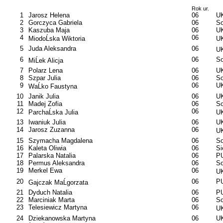
Rok ur.
1
Jarosz Helena
06
U
2
Gorczyca Gabriela
06
So
3
Kaszuba Maja
06
U
4
06
MiodoĹska Wiktoria
UK
5
Juda Aleksandra
06
UK
6
06
So
MiĹek Alicja
7
Polarz Lena
06
U
8
Szpar Julia
06
So
9
06
U
WaĹko Faustyna
10
Janik Julia
06
U
11
Madej Zofia
06
So
12
06
ParchaĹska Julia
UK
13
Iwaniuk Julia
06
UK
14
Jarosz Zuzanna
06
UK
15
Szymacha Magdalena
06
So
16
Kaleta Oliwia
06
S
17
Palarska Natalia
06
PU
18
Permus Aleksandra
06
So
19
Merkel Ewa
06
UK
20
06
PU
Gajczak MaĹgorzata
21
Dyduch Natalia
06
PU
22
Marciniak Marta
06
So
23
Telesiewicz Martyna
06
UK
24
Dziekanowska Martyna
06
UK