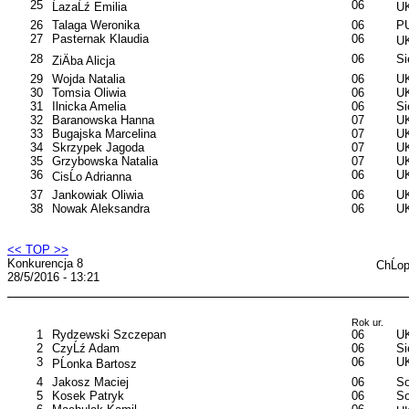
25
06
ĹazaĹź Emilia
UK
26
Talaga Weronika
06
PU
27
Pasternak Klaudia
06
UK
28
06
S
ZiÄba Alicja
29
Wojda Natalia
06
UK
30
Tomsia Oliwia
06
U
31
Ilnicka Amelia
06
S
32
Baranowska Hanna
07
UK
33
Bugajska Marcelina
07
UK
34
Skrzypek Jagoda
07
UK
35
Grzybowska Natalia
07
UK
36
06
UK
CisĹo Adrianna
37
Jankowiak Oliwia
06
UK
38
Nowak Aleksandra
06
UK
<< TOP >>
Konkurencja 8
ChĹo
28/5/2016 - 13:21
Rok ur.
1
Rydzewski Szczepan
06
UK
2
CzyĹź Adam
06
S
3
06
U
PĹonka Bartosz
4
Jakosz Maciej
06
So
5
Kosek Patryk
06
So