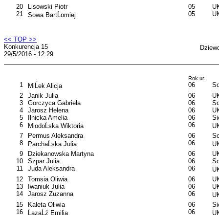
20
Lisowski Piotr
05
UK
21
05
UK
Sowa BartĹomiej
<< TOP >>
Konkurencja 15
Dziewc
29/5/2016 - 12:29
Rok ur.
1
06
So
MiĹek Alicja
2
Janik Julia
06
U
3
Gorczyca Gabriela
06
So
4
Jarosz Helena
06
U
5
Ilnicka Amelia
06
S
6
06
MiodoĹska Wiktoria
UK
7
Permus Aleksandra
06
So
8
06
ParchaĹska Julia
UK
9
Dziekanowska Martyna
06
UK
10
Szpar Julia
06
So
11
Juda Aleksandra
06
UK
12
Tomsia Oliwia
06
U
13
Iwaniuk Julia
06
UK
14
Jarosz Zuzanna
06
UK
15
Kaleta Oliwia
06
S
16
06
ĹazaĹź Emilia
UK