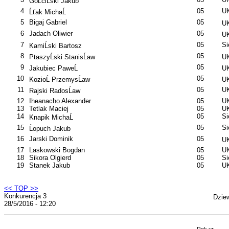
GoĹciĹski Jakub
4
05
UK
Ĺťak MichaĹ
5
Bigaj Gabriel
05
UK
6
Jadach Oliwier
05
UK
7
05
S
KamiĹski Bartosz
8
05
PtaszyĹski StanisĹaw
UK
9
05
Jakubiec PaweĹ
UK
10
05
KozioĹ PrzemysĹaw
UK
11
05
UK
Rajski RadosĹaw
12
Iheanacho Alexander
05
UK
13
Tetlak Maciej
05
UK
14
05
S
Knapik MichaĹ
15
05
S
Ĺopuch Jakub
16
Jarski Dominik
05
UK
17
Laskowski Bogdan
05
UK
18
Sikora Olgierd
05
S
19
Stanek Jakub
05
UK
<< TOP >>
Konkurencja 3
Dzie
28/5/2016 - 12:20