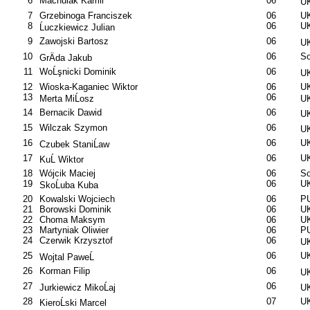
6
Machulak Kamil
06
UK
7
Grzebinoga Franciszek
06
U
8
06
UK
Ĺuczkiewicz Julian
9
Zawojski Bartosz
06
UK
10
06
So
GrÄda Jakub
11
WoĹşnicki Dominik
06
UK
12
Wioska-Kaganiec Wiktor
06
U
13
06
Merta MiĹosz
UK
14
Bernacik Dawid
06
UK
15
Wilczak Szymon
06
UK
16
06
UK
Czubek StaniĹaw
17
06
U
KuĹ Wiktor
18
Wójcik Maciej
06
So
19
06
UK
SkoĹuba Kuba
20
Kowalski Wojciech
06
PU
21
Borowski Dominik
06
UK
22
Choma Maksym
06
U
23
Martyniak Oliwier
06
PU
24
Czerwik Krzysztof
06
UK
25
06
UK
Wojtal PaweĹ
26
Korman Filip
06
UK
27
06
Jurkiewicz MikoĹaj
UK
28
07
UK
KieroĹski Marcel