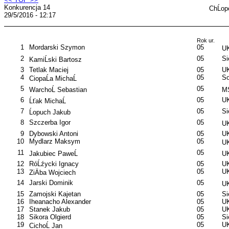
Konkurencja 14
ChĹop
29/5/2016 - 12:17
Rok ur.
1
Mordarski Szymon
05
UK
2
05
S
KamiĹski Bartosz
3
Tetlak Maciej
05
UK
4
05
So
CiopaĹa MichaĹ
5
05
WarchoĹ Sebastian
MS
6
05
UK
Ĺťak MichaĹ
7
05
S
Ĺopuch Jakub
8
Szczerba Igor
05
UK
9
Dybowski Antoni
05
UK
10
Mydlarz Maksym
05
UK
11
05
Jakubiec PaweĹ
UK
12
RóĹźycki Ignacy
05
UK
13
05
UK
ZiÄba Wojciech
14
Jarski Dominik
05
UK
15
Zamojski Kajetan
05
S
16
Iheanacho Alexander
05
UK
17
Stanek Jakub
05
UK
18
Sikora Olgierd
05
S
19
05
UK
CichoĹ Jan