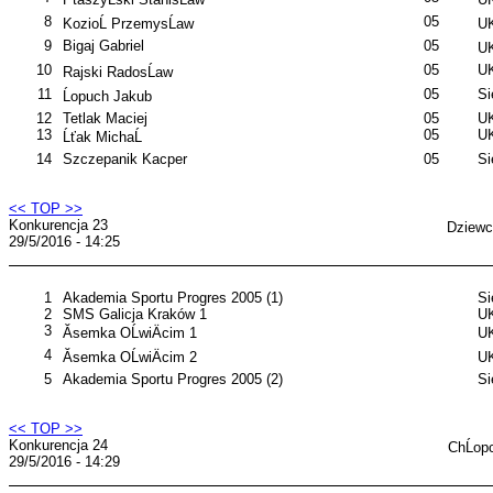
8
05
KozioĹ PrzemysĹaw
UK
9
Bigaj Gabriel
05
UK
10
05
UK
Rajski RadosĹaw
11
05
S
Ĺopuch Jakub
12
Tetlak Maciej
05
UK
13
05
UK
Ĺťak MichaĹ
14
Szczepanik Kacper
05
S
<< TOP >>
Konkurencja 23
Dziewc
29/5/2016 - 14:25
1
Akademia Sportu Progres 2005 (1)
S
2
SMS Galicja Kraków 1
UK
3
Ăsemka OĹwiÄcim 1
UK
4
Ăsemka OĹwiÄcim 2
UK
5
Akademia Sportu Progres 2005 (2)
S
<< TOP >>
Konkurencja 24
ChĹop
29/5/2016 - 14:29