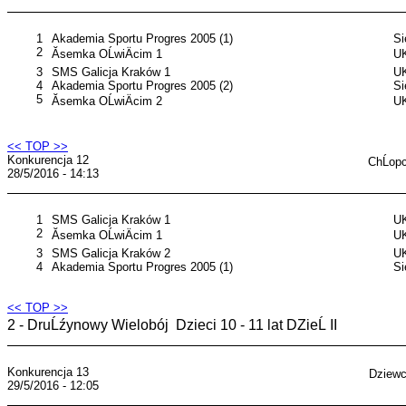
1
Akademia Sportu Progres 2005 (1)
S
2
Ăsemka OĹwiÄcim 1
UK
3
SMS Galicja Kraków 1
UK
4
Akademia Sportu Progres 2005 (2)
S
5
Ăsemka OĹwiÄcim 2
UK
<< TOP >>
Konkurencja 12
ChĹop
28/5/2016 - 14:13
1
SMS Galicja Kraków 1
UK
2
Ăsemka OĹwiÄcim 1
UK
3
SMS Galicja Kraków 2
UK
4
Akademia Sportu Progres 2005 (1)
S
<< TOP >>
2 - DruĹźynowy Wielobój Dzieci 10 - 11 lat DZieĹ II
Konkurencja 13
Dziewc
29/5/2016 - 12:05