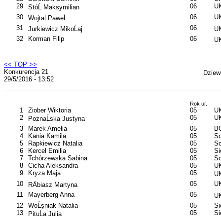
29
06
UK
StóĹ Maksymilian
30
06
UK
Wojtal PaweĹ
31
06
Jurkiewicz MikoĹaj
UK
32
Korman Filip
06
UK
<< TOP >>
Konkurencja 21
Dziew
29/5/2016 - 13:52
Rok ur.
1
Ziober Wiktoria
05
U
2
05
U
PoznaĹska Justyna
3
Marek Amelia
05
B
4
Kania Kamila
05
So
5
Rapkiewicz Natalia
05
So
6
Kercel Emilia
05
S
7
Tchórzewska Sabina
05
So
8
Cicha Aleksandra
05
UK
9
Kryza Maja
05
UK
10
05
UK
RÄbiasz Martyna
11
Mayerberg Anna
05
UK
12
WoĹşniak Natalia
05
S
13
05
S
PituĹa Julia