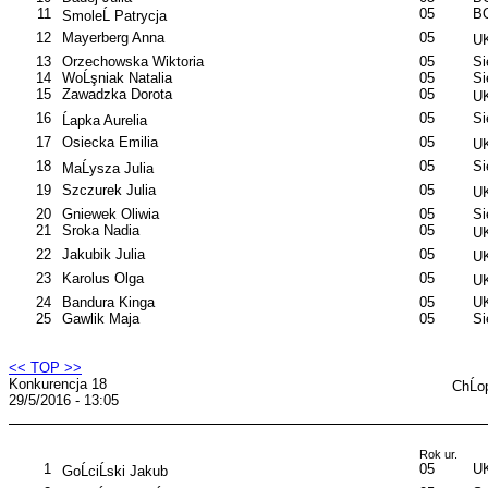
11
05
B
SmoleĹ Patrycja
12
Mayerberg Anna
05
UK
13
Orzechowska Wiktoria
05
S
14
WoĹşniak Natalia
05
S
15
Zawadzka Dorota
05
UK
16
05
S
Ĺapka Aurelia
17
Osiecka Emilia
05
UK
18
05
S
MaĹysza Julia
19
Szczurek Julia
05
UK
20
Gniewek Oliwia
05
S
21
Sroka Nadia
05
UK
22
Jakubik Julia
05
UK
23
Karolus Olga
05
UK
24
Bandura Kinga
05
UK
25
Gawlik Maja
05
S
<< TOP >>
Konkurencja 18
ChĹo
29/5/2016 - 13:05
Rok ur.
1
05
UK
GoĹciĹski Jakub