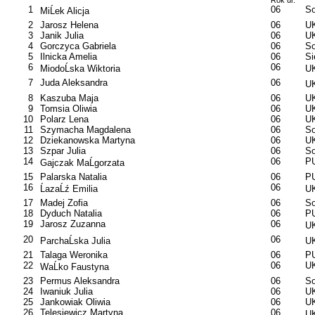
Rok ur.
1
06
So
MiĹek Alicja
2
Jarosz Helena
06
U
3
Janik Julia
06
U
4
Gorczyca Gabriela
06
So
5
Ilnicka Amelia
06
S
6
06
MiodoĹska Wiktoria
UK
7
Juda Aleksandra
06
UK
8
Kaszuba Maja
06
U
9
Tomsia Oliwia
06
U
10
Polarz Lena
06
U
11
Szymacha Magdalena
06
So
12
Dziekanowska Martyna
06
UK
13
Szpar Julia
06
So
14
06
PU
Gajczak MaĹgorzata
15
Palarska Natalia
06
PU
16
06
ĹazaĹź Emilia
UK
17
Madej Zofia
06
So
18
Dyduch Natalia
06
PU
19
Jarosz Zuzanna
06
UK
20
06
ParchaĹska Julia
UK
21
Talaga Weronika
06
PU
22
06
U
WaĹko Faustyna
23
Permus Aleksandra
06
So
24
Iwaniuk Julia
06
UK
25
Jankowiak Oliwia
06
UK
26
Telesiewicz Martyna
06
UK