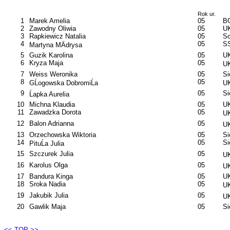
Rok ur.
1
Marek Amelia
05
B
2
Zawodny Oliwia
05
UK
3
Rapkiewicz Natalia
05
So
4
05
SS
Martyna MÄdrysa
5
Guzik Karolina
05
UK
6
Kryza Maja
05
UK
7
Weiss Weronika
05
S
8
05
GĹogowska DobromiĹa
UK
9
05
S
Ĺapka Aurelia
10
Michna Klaudia
05
UK
11
Zawadzka Dorota
05
UK
12
Balon Adrianna
05
UK
13
Orzechowska Wiktoria
05
S
14
05
S
PituĹa Julia
15
Szczurek Julia
05
UK
16
Karolus Olga
05
UK
17
Bandura Kinga
05
UK
18
Sroka Nadia
05
UK
19
Jakubik Julia
05
UK
20
Gawlik Maja
05
S
<< TOP >>