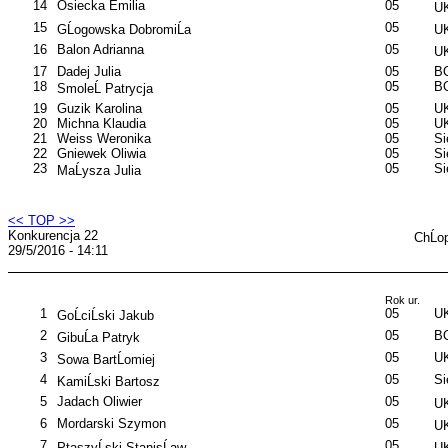
14
Osiecka Emilia
05
UK
15
05
GĹogowska DobromiĹa
UK
16
Balon Adrianna
05
UK
17
Dadej Julia
05
B
18
05
B
SmoleĹ Patrycja
19
Guzik Karolina
05
UK
20
Michna Klaudia
05
UK
21
Weiss Weronika
05
S
22
Gniewek Oliwia
05
S
23
05
S
MaĹysza Julia
<< TOP >>
Konkurencja 22
ChĹo
29/5/2016 - 14:11
Rok ur.
1
05
UK
GoĹciĹski Jakub
2
05
B
GibuĹa Patryk
3
05
UK
Sowa BartĹomiej
4
05
S
KamiĹski Bartosz
5
Jadach Oliwier
05
UK
6
Mordarski Szymon
05
UK
7
05
PtaszyĹski StanisĹaw
UK