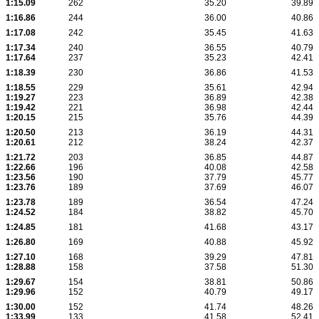
1:15.09
262
35.20
39.89
1:16.86
244
36.00
40.86
1:17.08
242
35.45
41.63
1:17.34
240
36.55
40.79
1:17.64
237
35.23
42.41
1:18.39
230
36.86
41.53
1:18.55
229
35.61
42.94
1:19.27
223
36.89
42.38
1:19.42
221
36.98
42.44
1:20.15
215
35.76
44.39
1:20.50
213
36.19
44.31
1:20.61
212
38.24
42.37
1:21.72
203
36.85
44.87
1:22.66
196
40.08
42.58
1:23.56
190
37.79
45.77
1:23.76
189
37.69
46.07
1:23.78
189
36.54
47.24
1:24.52
184
38.82
45.70
1:24.85
181
41.68
43.17
1:26.80
169
40.88
45.92
1:27.10
168
39.29
47.81
1:28.88
158
37.58
51.30
1:29.67
154
38.81
50.86
1:29.96
152
40.79
49.17
1:30.00
152
41.74
48.26
1:33.99
133
41.58
52.41