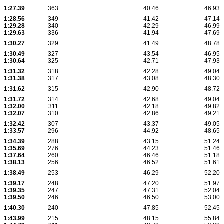
1:27.39
363
40.46
46.93
1:28.56
349
41.42
47.14
1:29.28
340
42.29
46.99
1:29.63
336
41.94
47.69
1:30.27
329
41.49
48.78
1:30.49
327
43.54
46.95
1:30.64
325
42.71
47.93
1:31.32
318
42.28
49.04
1:31.38
317
43.08
48.30
1:31.62
315
42.90
48.72
1:31.72
314
42.68
49.04
1:32.00
311
42.18
49.82
1:32.07
310
42.86
49.21
1:32.42
307
43.37
49.05
1:33.57
296
44.92
48.65
1:34.39
288
43.15
51.24
1:35.69
276
44.23
51.46
1:37.64
260
46.46
51.18
1:38.13
256
46.52
51.61
1:38.49
253
46.29
52.20
1:39.17
248
47.20
51.97
1:39.35
247
47.31
52.04
1:39.50
246
46.50
53.00
1:40.30
240
47.85
52.45
1:43.99
215
48.15
55.84