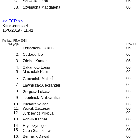
37.
Serwotka Lena
06
38.
Szymacha Magdalena
06
<< TOP >>
Konkurencja 4
15/6/2019 - 11:41
Punkty: FINA 2018
Pozycja
Rok ur.
1.
Lenczowski Jakub
06
2.
Cudecki Igor
06
3.
Zdebel Konrad
06
4.
Sakamoto Louis
06
5.
Machulak Kamil
06
6.
06
Grocholski MichaĹ
7.
06
Ĺawniczak Aleksander
8.
06
Gorgosz Ĺukasz
9.
Topolnicki Maksymilian
06
10.
Blicharz Wiktor
06
11.
Wójcik Szczepan
06
12.
06
Jurkiewicz MikoĹaj
13.
Porwik Kacper
06
14.
Hryniszyn Igor
06
15.
06
Caba StanisĹaw
16.
Bernacik Dawid
06