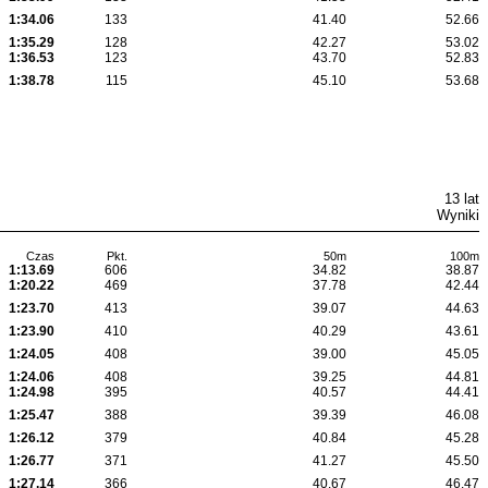
1:34.06
133
41.40
52.66
1:35.29
128
42.27
53.02
1:36.53
123
43.70
52.83
1:38.78
115
45.10
53.68
13 lat
Wyniki
Czas
Pkt.
50m
100m
1:13.69
606
34.82
38.87
1:20.22
469
37.78
42.44
1:23.70
413
39.07
44.63
1:23.90
410
40.29
43.61
1:24.05
408
39.00
45.05
1:24.06
408
39.25
44.81
1:24.98
395
40.57
44.41
1:25.47
388
39.39
46.08
1:26.12
379
40.84
45.28
1:26.77
371
41.27
45.50
1:27.14
366
40.67
46.47