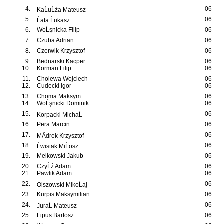
4.
06
KaĹuĹźa Mateusz
5.
06
Ĺata Ĺukasz
6.
WoĹşnicka Filip
06
7.
Czuba Adrian
06
8.
Czerwik Krzysztof
06
9.
Bednarski Kacper
06
10.
Korman Filip
06
11.
Cholewa Wojciech
06
12.
Cudecki Igor
06
13.
Choma Maksym
06
14.
WoĹşnicki Dominik
06
15.
06
Korpacki MichaĹ
16.
Pera Marcin
06
17.
06
MÄdrek Krzysztof
18.
06
Ĺwistak MiĹosz
19.
Melkowski Jakub
06
20.
CzyĹź Adam
06
21.
Pawlik Adam
06
22.
06
Olszowski MikoĹaj
23.
Kurpis Maksymilian
06
24.
06
JuraĹ Mateusz
25.
Lipus Bartosz
06