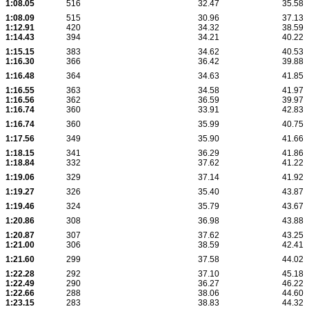
1:08.05
516
32.47
35.58
1:08.09
515
30.96
37.13
1:12.91
420
34.32
38.59
1:14.43
394
34.21
40.22
1:15.15
383
34.62
40.53
1:16.30
366
36.42
39.88
1:16.48
364
34.63
41.85
1:16.55
363
34.58
41.97
1:16.56
362
36.59
39.97
1:16.74
360
33.91
42.83
1:16.74
360
35.99
40.75
1:17.56
349
35.90
41.66
1:18.15
341
36.29
41.86
1:18.84
332
37.62
41.22
1:19.06
329
37.14
41.92
1:19.27
326
35.40
43.87
1:19.46
324
35.79
43.67
1:20.86
308
36.98
43.88
1:20.87
307
37.62
43.25
1:21.00
306
38.59
42.41
1:21.60
299
37.58
44.02
1:22.28
292
37.10
45.18
1:22.49
290
36.27
46.22
1:22.66
288
38.06
44.60
1:23.15
283
38.83
44.32