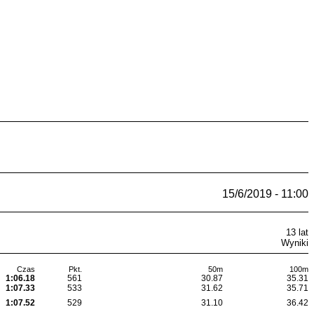
15/6/2019 - 11:00
13 lat
Wyniki
Czas
Pkt.
50m
100m
1:06.18
561
30.87
35.31
1:07.33
533
31.62
35.71
1:07.52
529
31.10
36.42