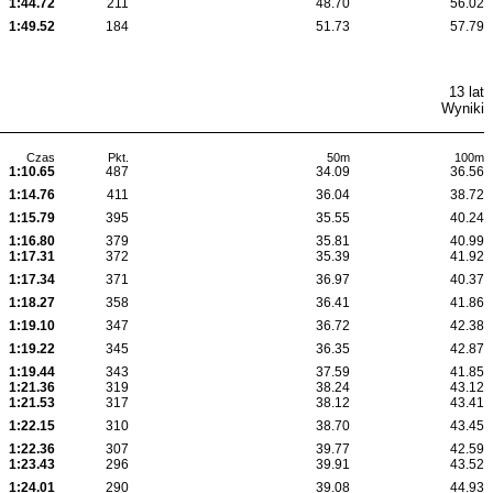
1:44.72
211
48.70
56.02
1:49.52
184
51.73
57.79
13 lat
Wyniki
Czas
Pkt.
50m
100m
1:10.65
487
34.09
36.56
1:14.76
411
36.04
38.72
1:15.79
395
35.55
40.24
1:16.80
379
35.81
40.99
1:17.31
372
35.39
41.92
1:17.34
371
36.97
40.37
1:18.27
358
36.41
41.86
1:19.10
347
36.72
42.38
1:19.22
345
36.35
42.87
1:19.44
343
37.59
41.85
1:21.36
319
38.24
43.12
1:21.53
317
38.12
43.41
1:22.15
310
38.70
43.45
1:22.36
307
39.77
42.59
1:23.43
296
39.91
43.52
1:24.01
290
39.08
44.93