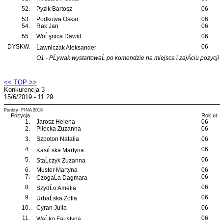
52.
Pyzik Bartosz
06
53.
Podkowa Oskar
06
54.
Rak Jan
06
55.
WoĹşnica Dawid
06
DYSKW.
06
Ĺawniczak Aleksander
O1 - PĹywak wystartowaĹ po komendzie na miejsca i zajÄciu pozycji
<< TOP >>
Konkurencja 3
15/6/2019 - 11:29
Punkty: FINA 2018
Pozycja
Rok ur.
1.
Jarosz Helena
06
2.
Pilecka Zuzanna
06
3.
Szpoton Natalia
06
4.
06
KasiĹska Martyna
5.
06
StaĹczyk Zuzanna
6.
Muster Martyna
06
7.
06
CzogaĹa Dagmara
8.
06
SzydĹo Amelia
9.
06
UrbaĹska Zofia
10.
Cyran Julia
06
11.
06
WaĹko Faustyna