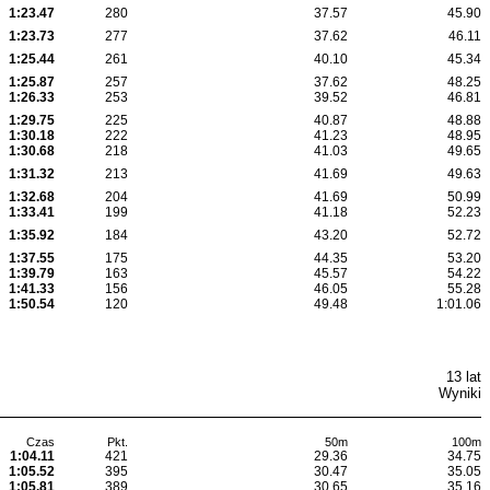
1:23.47
280
37.57
45.90
1:23.73
277
37.62
46.11
1:25.44
261
40.10
45.34
1:25.87
257
37.62
48.25
1:26.33
253
39.52
46.81
1:29.75
225
40.87
48.88
1:30.18
222
41.23
48.95
1:30.68
218
41.03
49.65
1:31.32
213
41.69
49.63
1:32.68
204
41.69
50.99
1:33.41
199
41.18
52.23
1:35.92
184
43.20
52.72
1:37.55
175
44.35
53.20
1:39.79
163
45.57
54.22
1:41.33
156
46.05
55.28
1:50.54
120
49.48
1:01.06
13 lat
Wyniki
Czas
Pkt.
50m
100m
1:04.11
421
29.36
34.75
1:05.52
395
30.47
35.05
1:05.81
389
30.65
35.16