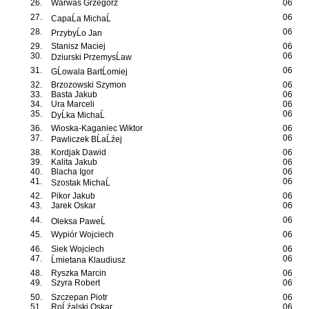
26.
Warwas Grzegorz
06
27.
06
CapaĹa MichaĹ
28.
06
PrzybyĹo Jan
29.
Stanisz Maciej
06
30.
06
Dziurski PrzemysĹaw
31.
06
GĹowala BartĹomiej
32.
Brzozowski Szymon
06
33.
Basta Jakub
06
34.
Ura Marceli
06
35.
06
DyĹka MichaĹ
36.
Wioska-Kaganiec Wiktor
06
37.
06
Pawliczek BĹaĹźej
38.
Kordjak Dawid
06
39.
Kalita Jakub
06
40.
Blacha Igor
06
41.
06
Szostak MichaĹ
42.
Pikor Jakub
06
43.
Jarek Oskar
06
44.
06
Oleksa PaweĹ
45.
Wypiór Wojciech
06
46.
Siek Wojciech
06
47.
06
Ĺmietana Klaudiusz
48.
Ryszka Marcin
06
49.
Szyra Robert
06
50.
Szczepan Piotr
06
51.
RoĹźalski Oskar
06