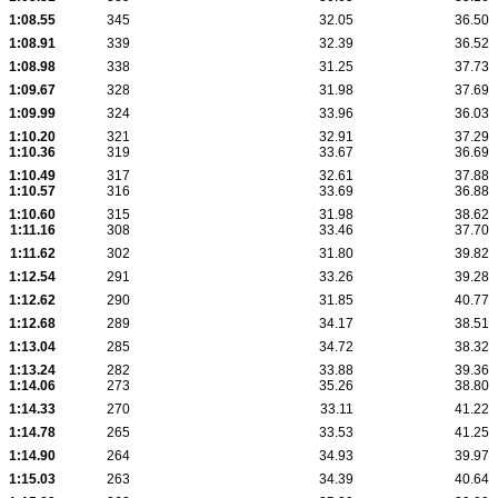
1:08.55
345
32.05
36.50
1:08.91
339
32.39
36.52
1:08.98
338
31.25
37.73
1:09.67
328
31.98
37.69
1:09.99
324
33.96
36.03
1:10.20
321
32.91
37.29
1:10.36
319
33.67
36.69
1:10.49
317
32.61
37.88
1:10.57
316
33.69
36.88
1:10.60
315
31.98
38.62
1:11.16
308
33.46
37.70
1:11.62
302
31.80
39.82
1:12.54
291
33.26
39.28
1:12.62
290
31.85
40.77
1:12.68
289
34.17
38.51
1:13.04
285
34.72
38.32
1:13.24
282
33.88
39.36
1:14.06
273
35.26
38.80
1:14.33
270
33.11
41.22
1:14.78
265
33.53
41.25
1:14.90
264
34.93
39.97
1:15.03
263
34.39
40.64