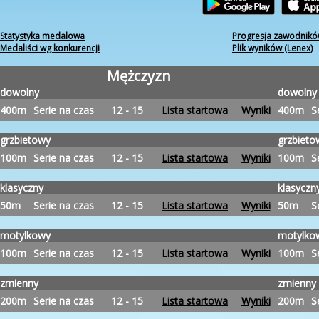
Statystyka medalowa
Progresja zawodników
Medaliści wg konkurencji
Plik wyników (Lenex)
Mężczyzn
dowolny
dowolny
400m
Serie na czas
12 - 15
Lista startowa
Wyniki
400m
S
grzbietowy
grzbieto
100m
Serie na czas
12 - 15
Lista startowa
Wyniki
100m
S
klasyczny
klasyczn
50m
Serie na czas
12 - 15
Lista startowa
Wyniki
50m
S
motylkowy
motylko
100m
Serie na czas
12 - 15
Lista startowa
Wyniki
100m
S
zmienny
zmienny
200m
Serie na czas
12 - 15
Lista startowa
Wyniki
200m
S