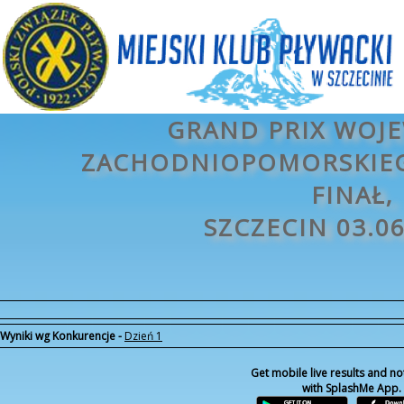
GRAND PRIX WOJ
ZACHODNIOPOMORSKIEG
FINAŁ‚
SZCZECIN 03.06
Wyniki wg
Konkurencje
-
Dzień 1
Get mobile live results and not
with
SplashMe
App.