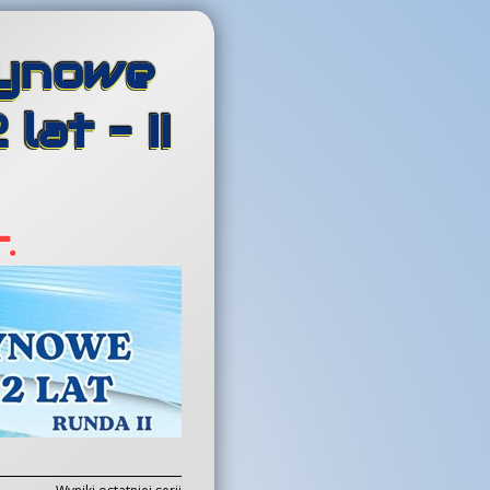
żynowe
at – II
.