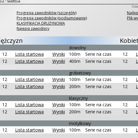
ń 1
-
Dzień 2
Osta
Progresja zawodników (szczegóły)
Najle
Progresja zawodników (podsumowanie)
Plik w
KLASYFIKACJA DRUŻYNOWA
Najepsi zawodnicy
ężczyzn
Kobie
dowolny
12
Lista startowa
Wyniki
100m
Serie na czas
12
L
12
Lista startowa
Wyniki
400m
Serie na czas
12
L
grzbietowy
12
Lista startowa
Wyniki
100m
Serie na czas
12
L
12
Lista startowa
Wyniki
200m
Serie na czas
12
L
klasyczny
12
Lista startowa
Wyniki
100m
Serie na czas
12
L
12
Lista startowa
Wyniki
200m
Serie na czas
12
L
motylkowy
12
Lista startowa
Wyniki
100m
Serie na czas
12
L