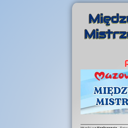
Międz
Mistrz