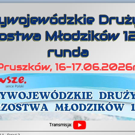
ywojewódzkie Dru
ostwa Młodzików 12 l
runda
Pruszków, 16-17.06.2026r
Transmisja: