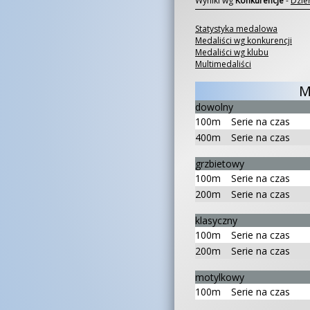
Wyniki wg
Konkurencje
-
Dzie
Statystyka medalowa
Medaliści wg konkurencji
Medaliści wg klubu
Multimedaliści
M
dowolny
100m
Serie na czas
400m
Serie na czas
grzbietowy
100m
Serie na czas
200m
Serie na czas
klasyczny
100m
Serie na czas
200m
Serie na czas
motylkowy
100m
Serie na czas